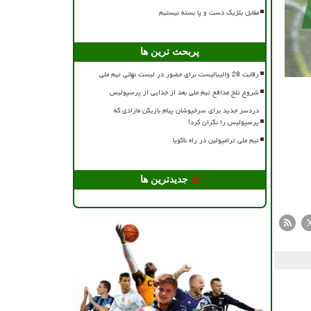
مقابل بلژیک دست و پا بسته نیستیم
پربحث ترین ها
رقابت 28 والیبالیست برای حضور در لیست نهائی تیم ملی
شروع تلخ مدافع تیم ملی بعد از جدایی از پرسپولیس
دردسر جدید برای سرخپوشان پیام بازیکن مازادی که
پرسپولیس را نگران کرد!
تیم ملی ترامپولین در راه ناگویا
جدیدترین ها