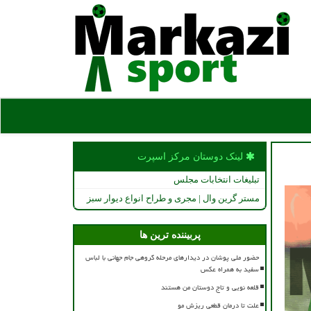
لینک دوستان مركز اسپرت
تبلیغات انتخابات مجلس
مستر گرین وال | مجری و طراح انواع دیوار سبز
پربیننده ترین ها
حضور ملی پوشان در دیدارهای مرحله گروهی جام جهانی با لباس
سفید به همراه عکس
قلعه نویی و تاج دوستان من هستند
علت تا درمان قطعی ریزش مو