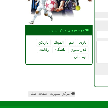
موضوع های مركز اسپرت
بازی
تیم
المپیك
بازیكن
فدراسیون
باشگاه
رقابت
تیم ملی
مرکز اسپورت - صفحه اصلی