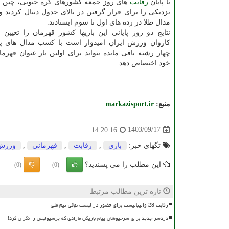
تا پایان
رقابت
های روز جمعه کشورهای کره جنوبی، چین و 
مدال طلا در رده های اول تا سوم ایستادند.
نتایج دو روز پایانی این بازیها کشور قهرمان را تعیین 
کاروان ورزش ایران امیدوار است با کسب مدال های پرت
چهار رشته باقی مانده بتواند برای اولین بار عنوان قهرما
خود اختصاص دهد.
منبع:
markazisport.ir
1403/09/17
14:20:16
تگهای خبر:
بازی
,
رقابت
,
قهرمانی
,
ورزش
این مطلب را می پسندید؟
(0)
(0)
تازه ترین مطالب مرتبط
رقابت 28 والیبالیست برای حضور در لیست نهائی تیم ملی
دردسر جدید برای سرخپوشان پیام بازیکن مازادی که پرسپولیس را نگران کرد!