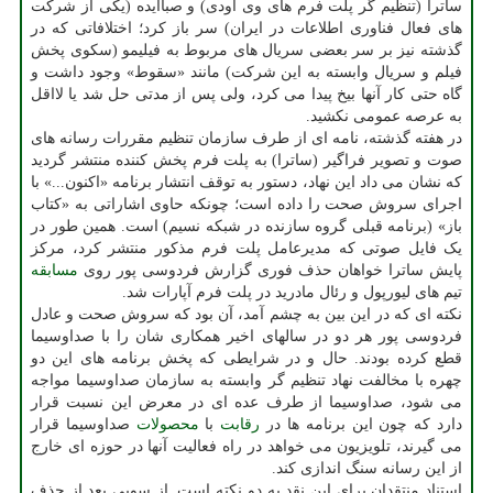
ساترا (تنظیم گر پلت فرم های وی اودی) و صباایده (یکی از شرکت
های فعال فناوری اطلاعات در ایران) سر باز کرد؛ اختلافاتی که در
گذشته نیز بر سر بعضی سریال های مربوط به فیلیمو (سکوی پخش
فیلم و سریال وابسته به این شرکت) مانند «سقوط» وجود داشت و
گاه حتی کار آنها بیخ پیدا می کرد، ولی پس از مدتی حل شد یا لااقل
به عرصه عمومی نکشید.
در هفته گذشته، نامه ای از طرف سازمان تنظیم مقررات رسانه های
صوت و تصویر فراگیر (ساترا) به پلت فرم پخش کننده منتشر گردید
که نشان می داد این نهاد، دستور به توقف انتشار برنامه «اکنون...» با
اجرای سروش صحت را داده است؛ چونکه حاوی اشاراتی به «کتاب
باز» (برنامه قبلی گروه سازنده در شبکه نسیم) است. همین طور در
یک فایل صوتی که مدیرعامل پلت فرم مذکور منتشر کرد، مرکز
پایش ساترا خواهان حذف فوری گزارش فردوسی پور روی
مسابقه
تیم های لیورپول و رئال مادرید در پلت فرم آپارات شد.
نکته ای که در این بین به چشم آمد، آن بود که سروش صحت و عادل
فردوسی پور هر دو در سالهای اخیر همکاری شان را با صداوسیما
قطع کرده بودند. حال و در شرایطی که پخش برنامه های این دو
چهره با مخالفت نهاد تنظیم گر وابسته به سازمان صداوسیما مواجه
می شود، صداوسیما از طرف عده ای در معرض این نسبت قرار
دارد که چون این برنامه ها در
رقابت
با
محصولات
صداوسیما قرار
می گیرند، تلویزیون می خواهد در راه فعالیت آنها در حوزه ای خارج
از این رسانه سنگ اندازی کند.
استناد منتقدان برای این نقد به دو نکته است. از سویی بعد از حذف