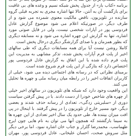
برنامه «کتاب باز» از جدول پخش شبکه نسیم و وعده های بی عاقبت
برای بازگشت آن به آنتن، حالا تنها اشاره مجری به تجربه قبلی گروه
سازنده در تلویزیون، ناقض مالکیت معنوی شمرده می شود و از
طرف دیگر، در صورتیکه اعلام می شود موضوع گزارش عادل
فردوسی پور در آپارات شخصی نیست، ولی در فایل صوتی مورد
اشاره، تنها به گزارش این چهره اشاره می شود و نه مسابقه دیگری
که بطور همزمان و با صدای گزارشگر دیگری درحال پخش است.
کاملا روشن نیست آیا برای همه مسابقات دیگری که طی سالهای
اخیر از پلت فرم آپارات پخش شده، تذکر مشابهی به مدیریت این
پلت فرم داده شده یا این اتفاق به گزارش عادل فردوسی پور
اختصاص دارد که بتازگی از این پلت فرم شروع شده است.
برمبنای نظراتی که در رسانه های اجتماعی دیده می شود، خیلی از
کاربران اتفاقات اخیر را در رابطه میان رسانه ملی و چهره ها تحلیل
می کنند.
این واقعیت وجود دارد که شبکه های تلویزیون در سالهای اخیر خیلی
از چهره های شاخص خودرا از دست دادند. با در پیش گرفتن سیاست
دوری از «سلبریتی زدگی»، تعدادی از رسانه حذف شدند و بعضی
دیگر، خود مسیر خارج از تلویزیون را در پیش گرفتند. با اینحال در پی
افت میزان بیننده ها، طی حدود یک سال اخیر تعدادی از این چهره ها
به سیما بازگشتند که همچون آنها می توان به نام هایی چون ایرج
طهماسب، محمدرضا گلزار و جناب خان اشاره نمود، اما برخی دیگر
مثل سروش صحت، احسان علیخانی، عادل فردوسی پور، مهران