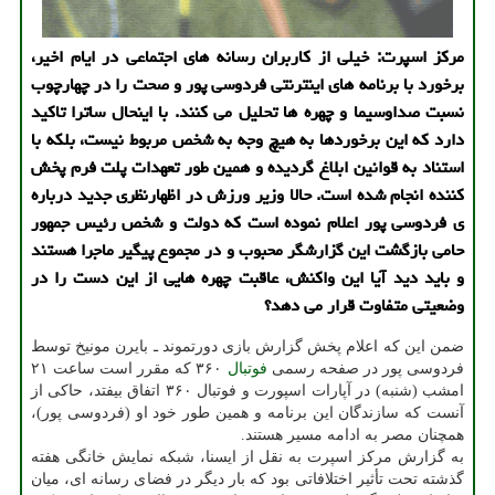
مرکز اسپرت: خیلی از کاربران رسانه های اجتماعی در ایام اخیر،
برخورد با برنامه های اینترنتی فردوسی پور و صحت را در چهارچوب
نسبت صداوسیما و چهره ها تحلیل می کنند. با اینحال ساترا تاکید
دارد که این برخوردها به هیچ وجه به شخص مربوط نیست، بلکه با
استناد به قوانین ابلاغ گردیده و همین طور تعهدات پلت فرم پخش
کننده انجام شده است. حالا وزیر ورزش در اظهارنظری جدید درباره
ی فردوسی پور اعلام نموده است که دولت و شخص رئیس جمهور
حامی بازگشت این گزارشگر محبوب و در مجموع پیگیر ماجرا هستند
و باید دید آیا این واکنش، عاقبت چهره هایی از این دست را در
وضعیتی متفاوت قرار می دهد؟
ضمن این که اعلام پخش گزارش بازی دورتموند ـ بایرن مونیخ توسط
فردوسی پور در صفحه رسمی
فوتبال
۳۶۰ که مقرر است ساعت ۲۱
امشب (شنبه) در آپارات اسپورت و فوتبال ۳۶۰ اتفاق بیفتد، حاکی از
آنست که سازندگان این برنامه و همین طور خود او (فردوسی پور)،
همچنان مصر به ادامه مسیر هستند.
به گزارش مرکز اسپرت به نقل از ایسنا، شبکه نمایش خانگی هفته
گذشته تحت تأثیر اختلافاتی بود که بار دیگر در فضای رسانه ای، میان