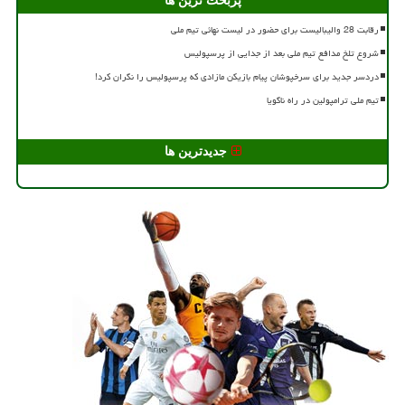
پربحث ترین ها
رقابت 28 والیبالیست برای حضور در لیست نهائی تیم ملی
شروع تلخ مدافع تیم ملی بعد از جدایی از پرسپولیس
دردسر جدید برای سرخپوشان پیام بازیکن مازادی که پرسپولیس را نگران کرد!
تیم ملی ترامپولین در راه ناگویا
جدیدترین ها