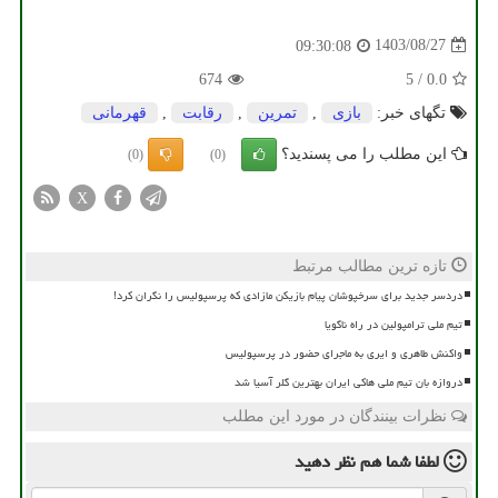
1403/08/27
09:30:08
674
5
/
0.0
تگهای خبر:
بازی
,
تمرین
,
رقابت
,
قهرمانی
این مطلب را می پسندید؟
(0)
(0)
X
تازه ترین مطالب مرتبط
دردسر جدید برای سرخپوشان پیام بازیکن مازادی که پرسپولیس را نگران کرد!
تیم ملی ترامپولین در راه ناگویا
واکنش طاهری و ایری به ماجرای حضور در پرسپولیس
دروازه بان تیم ملی هاکی ایران بهترین گلر آسیا شد
نظرات بینندگان در مورد این مطلب
لطفا شما هم
نظر دهید