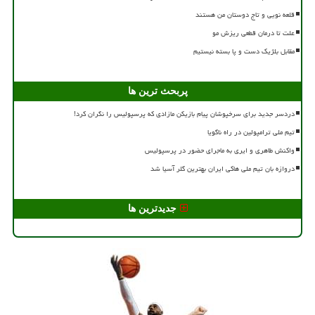
قلعه نویی و تاج دوستان من هستند
علت تا درمان قطعی ریزش مو
مقابل بلژیک دست و پا بسته نیستیم
پربحث ترین ها
دردسر جدید برای سرخپوشان پیام بازیکن مازادی که پرسپولیس را نگران کرد!
تیم ملی ترامپولین در راه ناگویا
واکنش طاهری و ایری به ماجرای حضور در پرسپولیس
دروازه بان تیم ملی هاکی ایران بهترین گلر آسیا شد
جدیدترین ها