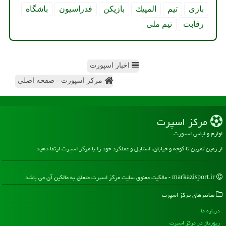
بازی
تیم
المپیك
بازیكن
فدراسیون
باشگاه
رقابت
تیم ملی
اخبار اسپورت
مرکز اسپورت - صفحه اصلی
مركز اسپرت
لوازم و لباس اسپورت
از زمین تمرین تا کوچه و خیابان، استایل و عملکرد خود را با مرکز اسپرت ارتقا دهید
markazisport.ir - مالکیت معنوی سایت مركز اسپرت متعلق به مالکین آن می باشد
میانبرهای مركز اسپرت
درباره ما
رپورتاژ در مركز اسپرت