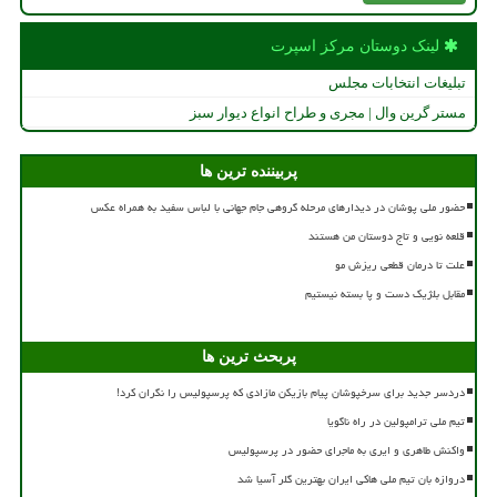
لینک دوستان مركز اسپرت
تبلیغات انتخابات مجلس
مستر گرین وال | مجری و طراح انواع دیوار سبز
پربیننده ترین ها
حضور ملی پوشان در دیدارهای مرحله گروهی جام جهانی با لباس سفید به همراه عکس
قلعه نویی و تاج دوستان من هستند
علت تا درمان قطعی ریزش مو
مقابل بلژیک دست و پا بسته نیستیم
پربحث ترین ها
دردسر جدید برای سرخپوشان پیام بازیکن مازادی که پرسپولیس را نگران کرد!
تیم ملی ترامپولین در راه ناگویا
واکنش طاهری و ایری به ماجرای حضور در پرسپولیس
دروازه بان تیم ملی هاکی ایران بهترین گلر آسیا شد