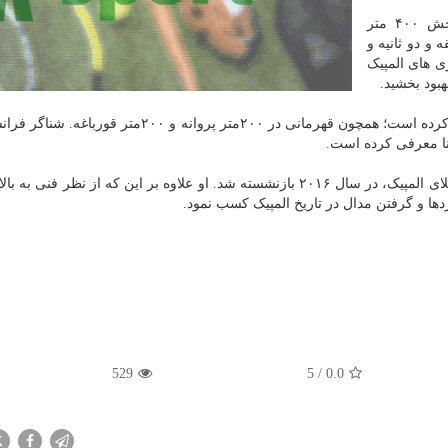
مارشان اخیرا یکی دیگر از رکوردهای فلپس را در بخش ۴۰۰ متر
ن چهار دقیقه و دو ثانیه و
زی های المپیک
مارشان تا حالا روی هم چهار مدال طلا را در پاریس کسب کرده است؛ همچون قهرمانی در ۲۰۰متر پروانه و ۰
شنا معرفی کرده است.
فلپس در ۳۱سالگی پس از گرفتن بیست وسومین مدال طلای المپیک، در سال ۲۰۱۶ بازنشسته شد. او علاوه بر این که از نظر ف
ها و گرفتن مدال در تاریخ المپیک کسب نمود.
529
5
/
0.0
X