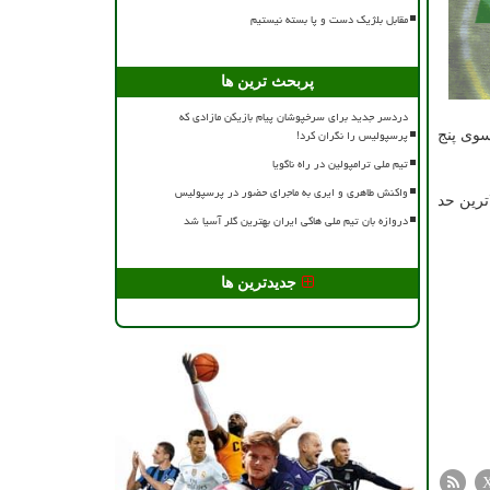
مقابل بلژیک دست و پا بسته نیستیم
پربحث ترین ها
دردسر جدید برای سرخپوشان پیام بازیکن مازادی که
پرسپولیس را نگران کرد!
۲۰متر قورباغه. شناگر فرانسوی پنج
تیم ملی ترامپولین در راه ناگویا
واکنش طاهری و ایری به ماجرای حضور در پرسپولیس
نی به بالاترین حد
دروازه بان تیم ملی هاکی ایران بهترین گلر آسیا شد
جدیدترین ها