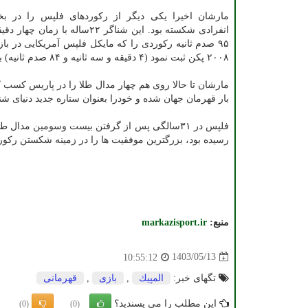
انفرادی شکسته بود. این شناگر ۲۲ساله با زما
۹۵ صدم ثانیه رکوردی را که مایکل فلپس آمریکایی در با
۲۰۰۸ پکن ثبت نمود (۴ دقیقه و سه ثانیه و ۸۴ صدم ثانیه) بهبود بخشید.
بار قهرمان جهان شده و خودرا بعنوان ستاره جدید دنیای 
رسیده بود، بزرگترین موفقیت ها را در زمینه شکستن رکورد
منبع:
markazisport.ir
1403/05/13
10:55:12
تگهای خبر:
المپیك
,
بازی
,
قهرمانی
این مطلب را می پسندید؟
(0)
(0)