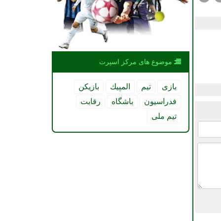
موضوع های مركز اسپرت
بازی
تیم
المپیك
بازیكن
فدراسیون
باشگاه
رقابت
تیم ملی