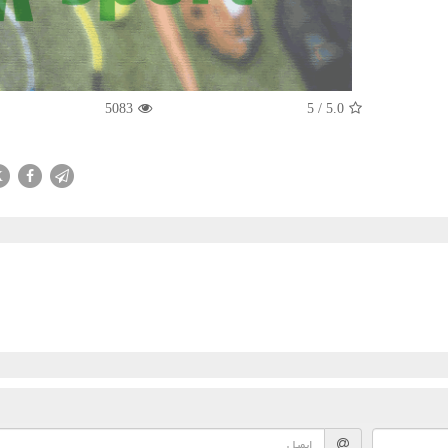
5083
5
/
5.0
X