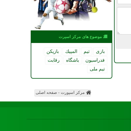
موضوع های مركز اسپرت
بازی
تیم
المپیك
بازیكن
فدراسیون
باشگاه
رقابت
تیم ملی
مرکز اسپورت - صفحه اصلی