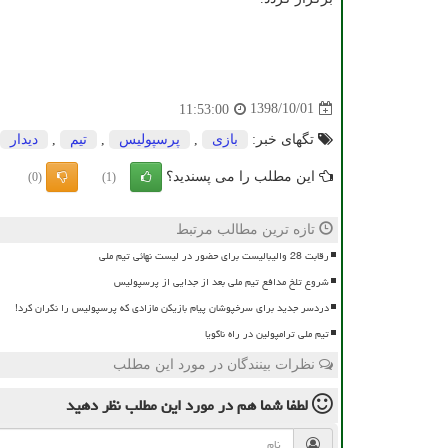
1398/10/01
11:53:00
تگهای خبر:
بازی
,
پرسپولیس
,
تیم
,
دیدار
این مطلب را می پسندید؟
(0)
(1)
تازه ترین مطالب مرتبط
رقابت 28 والیبالیست برای حضور در لیست نهائی تیم ملی
شروع تلخ مدافع تیم ملی بعد از جدایی از پرسپولیس
دردسر جدید برای سرخپوشان پیام بازیکن مازادی که پرسپولیس را نگران کرد!
تیم ملی ترامپولین در راه ناگویا
نظرات بینندگان در مورد این مطلب
لطفا شما هم
در مورد این مطلب
نظر دهید