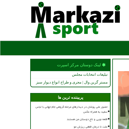
لینک دوستان مركز اسپرت
تبلیغات انتخابات مجلس
مستر گرین وال | مجری و طراح انواع دیوار سبز
پربیننده ترین ها
حضور ملی پوشان در دیدارهای مرحله گروهی جام جهانی با لباس
سفید به همراه عکس
قلعه نویی و تاج دوستان من هستند
علت تا درمان قطعی ریزش مو