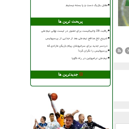
مقابل بلژیک دست و پا بسته نیستیم
پربحث ترین ها
رقابت 28 والیبالیست برای حضور در لیست نهائی تیم ملی
شروع تلخ مدافع تیم ملی بعد از جدایی از پرسپولیس
دردسر جدید برای سرخپوشان پیام بازیکن مازادی که
پرسپولیس را نگران کرد!
تیم ملی ترامپولین در راه ناگویا
جدیدترین ها