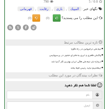
790
5
/
0.0
تگهای خبر:
المپیك
,
بازی
,
رقابت
,
قهرمانی
این مطلب را می پسندید؟
(0)
(0)
X
تازه ترین مطالب مرتبط
تیم ملی ترامپولین در راه ناگویا
واکنش طاهری و ایری به ماجرای حضور در پرسپولیس
دروازه بان تیم ملی هاکی ایران بهترین گلر آسیا شد
اینفانتینو نباید رئیس فیفا بماند
نظرات بینندگان در مورد این مطلب
لطفا شما هم
نظر دهید