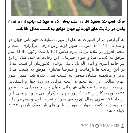
مرکز اسپرت: سعید افروز ملی پوش دو و میدانی جانبازان و توان
یابان در رقابت های قهرمانی جهان موفق به کسب مدال طلا شد.
به گزارش مرکز اسپرت به نقل از مهر، مسابقات قهرمانی جهان دو
و میدانی ۲۰۲۴ به میزبانی شهر کوبه ژاپن درحال برگزاری است و
سعید افروز در ماده پرتاب نیزه کلاس F34 با ثبت رکورد 40.18 متر
موفق به کسب طلا و عنوان قهرمانی این
رقابت
ها شد. قبل از این
نیز حامد امیری و امان اله پاپی ملی پوشان کشورمان از کسب مدال
در این رقابت ها بازماندند و علیرضا مختاری موفق به کسب مدال
برنز و هاشمیه متقیان موفق به کسب مدال نقره شد. همین طور
الهام صالحی در رده پنجم و زینب مرادی در رده چهارم ایستادند.
یازدهمین دوره رقابت های قهرمانی جهان پارادو ومیدانی با حضور
۱۰۷۳ ورزشکار از ۱۰۴ کشور جهان برگزار می شود و طی این
رویداد ۱۷۱ سری مدال توزیع می شود و نفرات اول و دوم هر ماده
نیز موفق به کسب جواز حضور در بازی های پارالمپیک پاریس ۲۰۲۴
خواهند شد.
1403/03/02
13:29:28