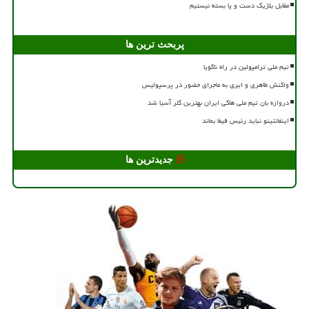
مقابل بلژیک دست و پا بسته نیستیم
پربحث ترین ها
تیم ملی ترامپولین در راه ناگویا
واکنش طاهری و ایری به ماجرای حضور در پرسپولیس
دروازه بان تیم ملی هاکی ایران بهترین گلر آسیا شد
اینفانتینو نباید رئیس فیفا بماند
جدیدترین ها