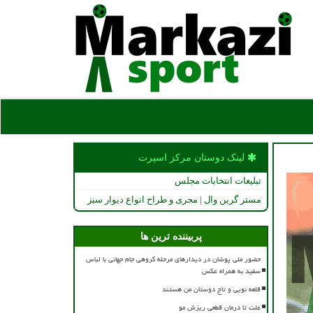
لینک دوستان مركز اسپرت
تبلیغات انتخابات مجلس
مستر گرین وال | مجری و طراح انواع دیوار سبز
پربیننده ترین ها
حضور ملی پوشان در دیدارهای مرحله گروهی جام جهانی با لباس
سفید به همراه عکس
قلعه نویی و تاج دوستان من هستند
علت تا درمان قطعی ریزش مو