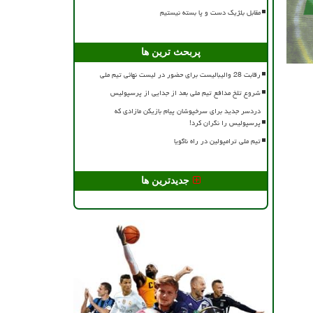
مقابل بلژیک دست و پا بسته نیستیم
پربحث ترین ها
رقابت 28 والیبالیست برای حضور در لیست نهائی تیم ملی
شروع تلخ مدافع تیم ملی بعد از جدایی از پرسپولیس
دردسر جدید برای سرخپوشان پیام بازیکن مازادی که
پرسپولیس را نگران کرد!
تیم ملی ترامپولین در راه ناگویا
جدیدترین ها