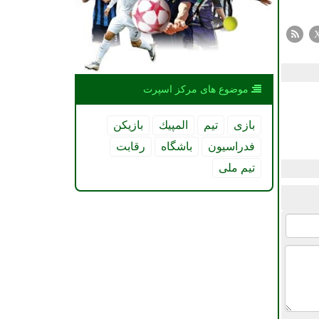
موضوع های مركز اسپرت
بازی
تیم
المپیك
بازیكن
فدراسیون
باشگاه
رقابت
تیم ملی