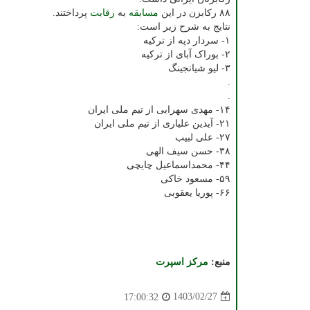
۸۸ رکابزن در این
مسابقه
به
رقابت
پرداختند.
نتایج به شرح زیر است:
۱- سردار دپه از ترکیه
۲- بوراک آبای از ترکیه
۳- لیو شیانجینگ
.
.
۱۴- مهدی سهرابی از تیم ملی ایران
۲۱- آیدین علیاری از تیم ملی ایران
۲۷- علی لبیب
۳۸- حسن سیف الهی
۴۴- محمداسماعیل چایچی
۵۹- مسعود خاکی
۶۶- پوریا یعقوبی
منبع:
مركز اسپرت
1403/02/27
17:00:32