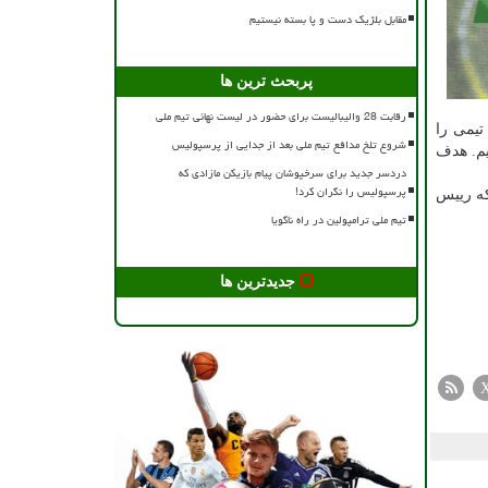
مقابل بلژیک دست و پا بسته نیستیم
پربحث ترین ها
رقابت 28 والیبالیست برای حضور در لیست نهائی تیم ملی
 تیمی را
شروع تلخ مدافع تیم ملی بعد از جدایی از پرسپولیس
یم. هدف
دردسر جدید برای سرخپوشان پیام بازیکن مازادی که
پرسپولیس را نگران کرد!
که رییس
تیم ملی ترامپولین در راه ناگویا
جدیدترین ها