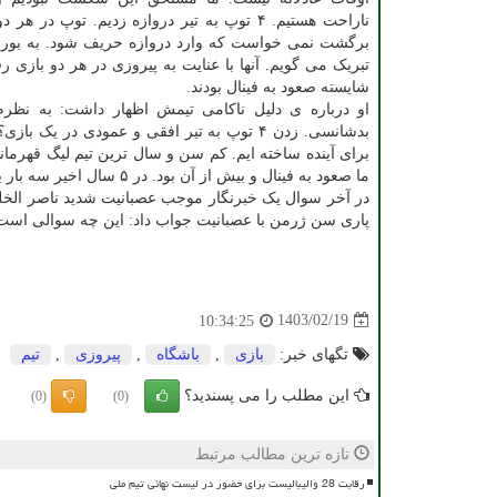
ناراحت هستیم. ۴ توپ به تیر دروازه زدیم. توپ در 
برگشت نمی خواست که وارد دروازه حریف شود. به بوروس
تبریک می گویم. آنها با عنایت به پیروزی در هر دو بازی
شایسته صعود به فینال بودند.
او درباره ی دلیل ناکامی تیمش اظهار داشت: به نظر
بدشانسی. زدن ۴ توپ به تیر افقی و عمودی در 
برای آینده ساخته ایم. کم سن و سال ترین تیم لیگ قهرمانان
ما صعود به فینال و بیش از آن بود. در ۵ سال اخیر سه بار به نیمه نهایی صعود کرده ایم و این دستاورد بزرگی است.
در آخر سوال یک خبرنگار موجب عصبانیت شدید ناصر الخلیفی
پاری سن ژرمن با عصبانیت جواب داد: این چه سوالی است؟ 
1403/02/19
10:34:25
تگهای خبر:
بازی
,
باشگاه
,
پیروزی
,
تیم
این مطلب را می پسندید؟
(0)
(0)
تازه ترین مطالب مرتبط
رقابت 28 والیبالیست برای حضور در لیست نهائی تیم ملی