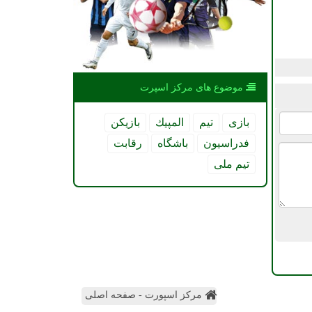
موضوع های مركز اسپرت
بازی
تیم
المپیك
بازیكن
فدراسیون
باشگاه
رقابت
تیم ملی
مرکز اسپورت - صفحه اصلی