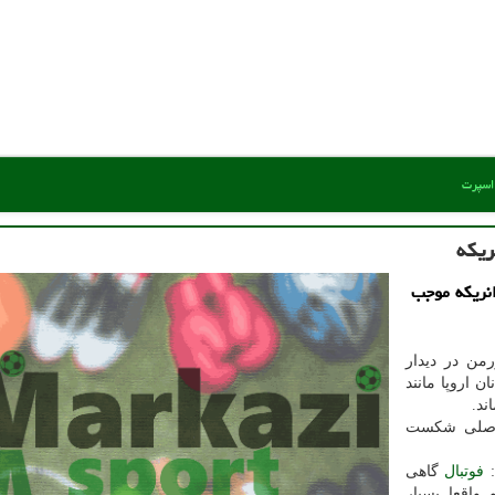
 اسپرت
ریکه
انریکه موجب
من در دیدار
ن اروپا مانند
ند.
ل اصلی شکست
:
فوتبال
گاهی
واقعا بسیار