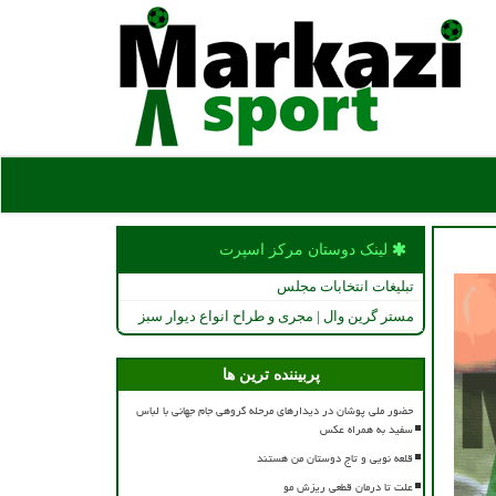
لینک دوستان مركز اسپرت
تبلیغات انتخابات مجلس
مستر گرین وال | مجری و طراح انواع دیوار سبز
پربیننده ترین ها
حضور ملی پوشان در دیدارهای مرحله گروهی جام جهانی با لباس
سفید به همراه عکس
قلعه نویی و تاج دوستان من هستند
علت تا درمان قطعی ریزش مو