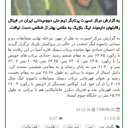
به گزارش مركز اسپرت پرتابگر تیم ملی دوومیدانی ایران در فینال
رقابتهای دایموند لیگ بلژیك به مقامی بهتر از ششمی دست نیافت.
به گزارش مركز اسپرت به نقل از مهر، مرحله نهایی مسابقات دو و
میدانی دایموند لیگ امشب در حالی در بروكسل بلژیك برگزار گردید
كه احسان حدادی تنها نماینده پرتاب دیسك قاره آسیا در این
رقابت
ها
با ركورد ۶۴.۷۵ متر به مقام ششم رسید. حدادی پرتاب های خویش
را با ركورد ۶۳.۵۰ متر، ۶۴.۰۷ متر، ۶۴.۷۵ متر، ۶۰.۹۵ متر ۶۲.۰۲
متر و ۶۱.۳۰ متر به پایان رساند و به مقامی ششمی بسنده كرد.
دانیل استال از سوئد با پرتابی به طول ۶۸.۶۸ متر به مقام نخست
رسید و عنوان قهرمانی پرتاب دیسك مسابقات دایموند لیگ سال
۲۰۱۹ را از آن خود كرد. لوكاس شیدینگر از اتریش با ركورد ۶۶.۰۳
نایب قهرمان شد و فدریك دیكرز جاماییكایی هم با پرتابی به طول
۶۵.۲۷ متر در جایگاه سوم ایستاد.
1398/06/20
13:12:26
5157
5
/
5.0
تگهای خبر:
تیم
,
تیم ملی
,
رقابت
,
قهرمانی