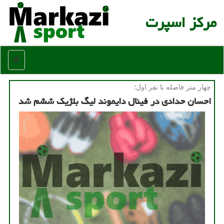
مركز اسپرت
منو
چهار متر فاصله با نفر اول؛
احسان حدادی در فینال دایموند لیگ بلژیك ششم شد