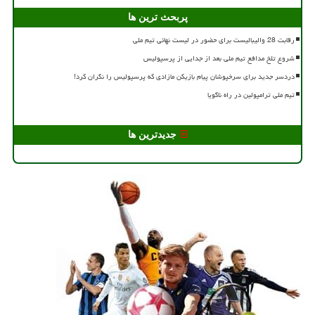
پربحث ترین ها
رقابت 28 والیبالیست برای حضور در لیست نهائی تیم ملی
شروع تلخ مدافع تیم ملی بعد از جدایی از پرسپولیس
دردسر جدید برای سرخپوشان پیام بازیکن مازادی که پرسپولیس را نگران کرد!
تیم ملی ترامپولین در راه ناگویا
جدیدترین ها