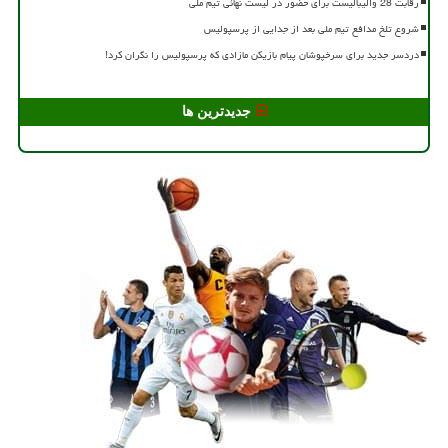
رقابت 28 والیبالیست برای حضور در لیست نهائی تیم ملی
شروع تلخ مدافع تیم ملی بعد از جدایی از پرسپولیس
دردسر جدید برای سرخپوشان پیام بازیکن مازادی که پرسپولیس را نگران کرد!
جدیدترین ها