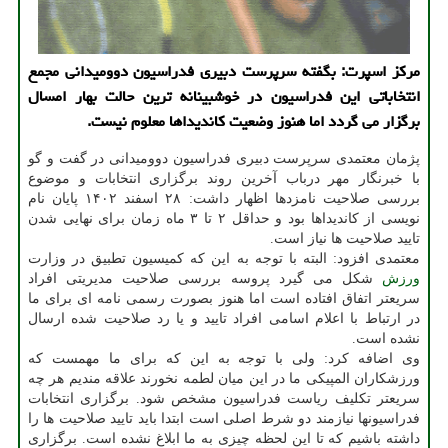
مرکز اسپرت: بگفته سرپرست دبیری فدراسیون دوومیدانی مجمع
انتخاباتی این فدراسیون در خوشبینانه ترین حالت بهار امسال
برگزار می گردد اما هنوز وضعیت کاندیداها معلوم نیست.
پژمان معتمدی سرپرست دبیری فدراسیون دوومیدانی در گفت و گو
با خبرنگار مهر درباب آخرین روند برگزاری انتخابات و موضوع
بررسی صلاحیت نامزدها اظهار داشت: ۲۸ اسفند ۱۴۰۲ پایان نام
نویسی از کاندیداها بود و حداقل ۲ تا ۳ ماه زمان برای نهایی شدن
تایید صلاحیت ها نیاز است.
معتمدی افزود: البته با توجه به این که کمیسیون تطبیق در وزارت
ورزش
شکل می گیرد پروسه بررسی صلاحیت مدیریتی افراد
سریعتر اتفاق افتاده است اما هنوز بصورت رسمی نامه ای برای ما
در ارتباط با اعلام اسامی افراد تایید و یا رد صلاحیت شده ارسال
نشده است.
وی اضافه کرد: ولی با توجه به این که برای ما مهمست که
ورزشکاران المپیکی ما در این میان لطمه نخورند علاقه مندیم هر چه
سریعتر تکلیف ریاست فدراسیون مشخص شود. برگزاری انتخابات
فدراسیونها نیازمند دو شرط اصلی است ابتدا باید تایید صلاحیت ها را
داشته باشیم که تا این لحظه چیزی به ما ابلاغ نشده است. برگزاری