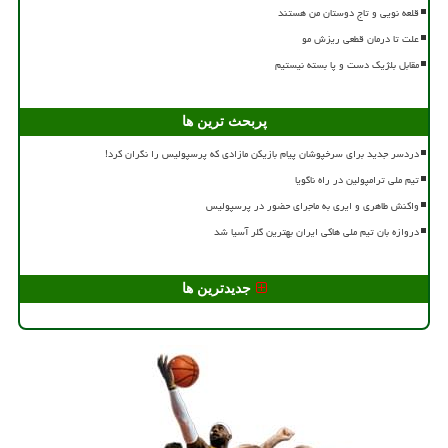
قلعه نویی و تاج دوستان من هستند
علت تا درمان قطعی ریزش مو
مقابل بلژیک دست و پا بسته نیستیم
پربحث ترین ها
دردسر جدید برای سرخپوشان پیام بازیکن مازادی که پرسپولیس را نگران کرد!
تیم ملی ترامپولین در راه ناگویا
واکنش طاهری و ایری به ماجرای حضور در پرسپولیس
دروازه بان تیم ملی هاکی ایران بهترین گلر آسیا شد
جدیدترین ها