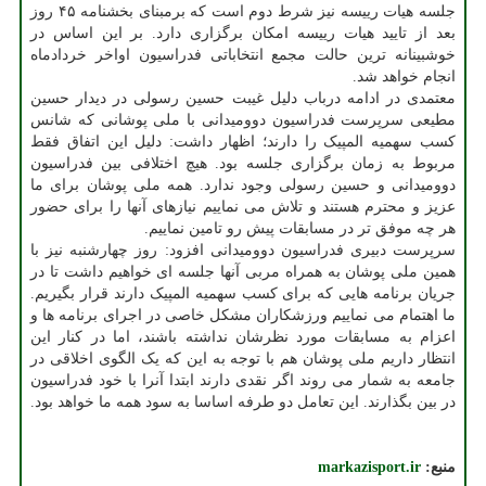
جلسه هیات رییسه نیز شرط دوم است که برمبنای بخشنامه ۴۵ روز
بعد از تایید هیات رییسه امکان برگزاری دارد. بر این اساس در
خوشبینانه ترین حالت مجمع انتخاباتی فدراسیون اواخر خردادماه
انجام خواهد شد.
معتمدی در ادامه درباب دلیل غیبت حسین رسولی در دیدار حسین
مطیعی سرپرست فدراسیون دوومیدانی با ملی پوشانی که شانس
کسب سهمیه المپیک را دارند؛ اظهار داشت: دلیل این اتفاق فقط
مربوط به زمان برگزاری جلسه بود. هیچ اختلافی بین فدراسیون
دوومیدانی و حسین رسولی وجود ندارد. همه ملی پوشان برای ما
عزیز و محترم هستند و تلاش می نماییم نیازهای آنها را برای حضور
هر چه موفق تر در مسابقات پیش رو تامین نماییم.
سرپرست دبیری فدراسیون دوومیدانی افزود: روز چهارشنبه نیز با
همین ملی پوشان به همراه مربی آنها جلسه ای خواهیم داشت تا در
جریان برنامه هایی که برای کسب سهمیه المپیک دارند قرار بگیریم.
ما اهتمام می نماییم ورزشکاران مشکل خاصی در اجرای برنامه ها و
اعزام به مسابقات مورد نظرشان نداشته باشند، اما در کنار این
انتظار داریم ملی پوشان هم با توجه به این که یک الگوی اخلاقی در
جامعه به شمار می روند اگر نقدی دارند ابتدا آنرا با خود فدراسیون
در بین بگذارند. این تعامل دو طرفه اساسا به سود همه ما خواهد بود.
منبع:
markazisport.ir