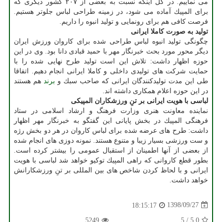
می نماییم. در كل اینكه نسبت به بعضی از ۲۰۷ كشور دیگری كه
برای المپیك آماده می شود، در زمینه طراحی لباس جلوتر هستیم.
فرصت كافی هم برای رونمایی و تولید انبوه را داریم.
تولید به صورت كاملا ایرانی
چگونگی تولید انبوه لباس طراحی شده برای كاروان ورزش ایران
دیگر محور مورد بحث خبرنگار مهر با حمید قبادی دانا بود. وی در این
حوزه اظهار داشت: تلاش این است تولید طرح نهایی شده را با
حمایت شركت های تولیدی داخلی و كاملا ایرانی انجام دهیم. اتفاقا
طی این مدت تولیدكنندگان ایرانی كه صاحب سبك و
برند
هم هستند
در این حوزه اعلام همكاری داشته اند.
لباسی با هویت ایرانی بر تنِ ورزشكاران المپیكی
نماینده معاونت هنری وزارت فرهنگ و ارشاد اسلامی در ستاد
فرهنگی المپیك در بخش پایانی این گفتگو به خبرنگار مهر اظهار
داشت: طرح های عرضه شده برای لباس كاروان در هر دو بخش رژه
و ست ورزشی بسیار زیبا و متنوع هستند. نمونه دوزی های انجام شده
از بعضی از آنها اطمینان از استقبال عمومی را بیشتر كرده است.
بطور قطع كاروانی كه راهی المپیك توكیو خواهد شد لباسی با هویت
ایرانی و با لحاظ كردن شاخص های بین المللی بر تنِ ورزشكارانش
خواهد داشت.
1398/09/27
18:15:17
5249
5
/
5.0