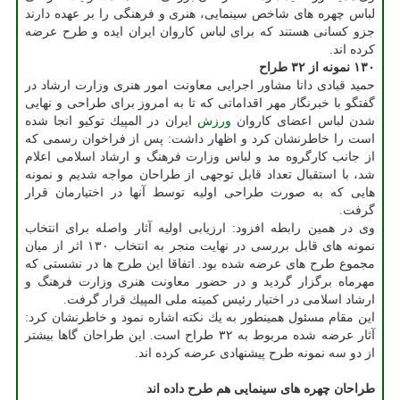
لباس چهره های شاخص سینمایی، هنری و فرهنگی را بر عهده دارند
جزو كسانی هستند كه برای لباس كاروان ایران ایده و طرح عرضه
كرده اند.
۱۳۰ نمونه از ۳۲ طراح
حمید قبادی دانا مشاور اجرایی معاونت امور هنری وزارت ارشاد در
گفتگو با خبرنگار مهر اقداماتی كه تا به امروز برای طراحی و نهایی
شدن لباس اعضای كاروان
ورزش
ایران در المپیك توكیو انجا شده
است را خاطرنشان كرد و اظهار داشت: پس از فراخوان رسمی كه
از جانب كارگروه مد و لباس وزارت فرهنگ و ارشاد اسلامی اعلام
شد، با استقبال تعداد قابل توجهی از طراحان مواجه شدیم و نمونه
هایی كه به صورت طراحی اولیه توسط آنها در اختیارمان قرار
گرفت.
وی در همین رابطه افزود: ارزیابی اولیه آثار واصله برای انتخاب
نمونه های قابل بررسی در نهایت منجر به انتخاب ۱۳۰ اثر از میان
مجموع طرح های عرضه شده بود. اتفاقا این طرح ها در نشستی كه
مهرماه برگزار گردید و در حضور معاونت هنری وزارت فرهنگ و
ارشاد اسلامی در اختیار رئیس كمیته ملی المپیك قرار گرفت.
این مقام مسئول همینطور به یك نكته اشاره نمود و خاطرنشان كرد:
آثار عرضه شده مربوط به ۳۲ طراح است. این طراحان گاها بیشتر
از دو سه نمونه طرح پیشنهادی عرضه كرده اند.
طراحان چهره های سینمایی هم طرح داده اند