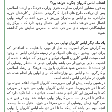
انتخاب لباس كاروان چگونه خواهد بود؟
به قول مشاور اجرایی معاونت هنری وزارت فرهنگ و ارشاد اسلامی
پس از دریافت طرح های اجرا، كارگروهی متشكل از كارشنان حوزه
طراحی، مد و لباس و مدیران ورزش در مورد انتخاب گزینه نهایی
اعمال نظر خواهند داشت. حتی این احتمال وجود دارد كه با برگزاری
نمایشگاهی نمونه های طراحی شده به معرض نمایش هم گذاشته
شوند.
یك ماه دیگر لباس كاروان نهایی می شود
به گزارش مركز اسپرت به نقل از مهر، با عنایت به اتفاقاتی كه
برای دوره پیشین بازی های المپیك و در زمینه طراحی لباس به وجود
آمد، مبحث لباس كاروان المپیك توكیو و خروجی كه خواهد داشت، از
اهمیت بالایی برخوردار می باشد بنابراین خیلی ها منتظر رونمایی از
آن هستند تا مشخص شود همكاری با وزارت فرهنگ و ارشاد اسلامی
و كارگروه مد و لباس این وزارتخانه كه برای اولین بار انجام شده چه
تاثیری در طراحی لباس داشته است.
در همین رابطه پیش از این سرپرست كاروان المپیك اعلام نموده بود
كه تا آخر شهریورماه نمونه لباس كاروان نهایی می شود در صورتی
كه تا به امروز این كار انجام نشده است. قبادی دانا اما تاكید دارد كه
حداكثر تا آخر دی ماه لباس كاروان نهایی خواهد شد. وی در عین حال
می گوید زمان رونمایی از لباس صرفا در حوزه اختیارات ما نیست.
آنچه مهم می باشد كه اینكه ما تا آخر دی ماه لباس كاروان را نهایی