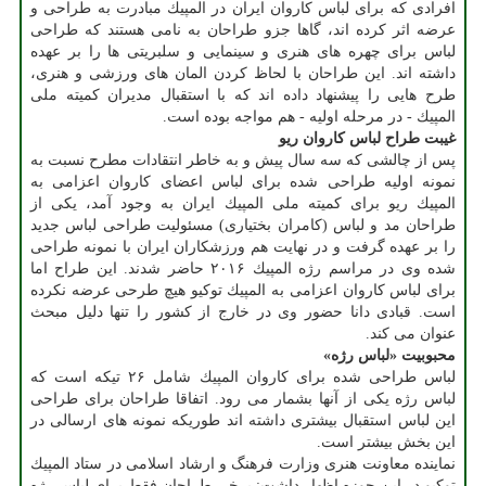
افرادی كه برای لباس كاروان ایران در المپیك مبادرت به طراحی و
عرضه اثر كرده اند، گاها جزو طراحان به نامی هستند كه طراحی
لباس برای چهره های هنری و سینمایی و سلبریتی ها را بر عهده
داشته اند. این طراحان با لحاظ كردن المان های ورزشی و هنری،
طرح هایی را پیشنهاد داده اند كه با استقبال مدیران كمیته ملی
المپیك - در مرحله اولیه - هم مواجه بوده است.
غیبت طراح لباس كاروان ریو
پس از چالشی كه سه سال پیش و به خاطر انتقادات مطرح نسبت به
نمونه اولیه طراحی شده برای لباس اعضای كاروان اعزامی به
المپیك ریو برای كمیته ملی المپیك ایران به وجود آمد، یكی از
طراحان مد و لباس (كامران بختیاری) مسئولیت طراحی لباس جدید
را بر عهده گرفت و در نهایت هم ورزشكاران ایران با نمونه طراحی
شده وی در مراسم رژه المپیك ۲۰۱۶ حاضر شدند. این طراح اما
برای لباس كاروان اعزامی به المپیك توكیو هیچ طرحی عرضه نكرده
است. قبادی دانا حضور وی در خارج از كشور را تنها دلیل مبحث
عنوان می كند.
محبوبیت «لباس رژه»
لباس طراحی شده برای كاروان المپیك شامل ۲۶ تیكه است كه
لباس رژه یكی از آنها بشمار می رود. اتفاقا طراحان برای طراحی
این لباس استقبال بیشتری داشته اند طوریكه نمونه های ارسالی در
این بخش بیشتر است.
نماینده معاونت هنری وزارت فرهنگ و ارشاد اسلامی در ستاد المپیك
توكیو در این حوزه اظهار داشت: برخی طراحان فقط برای لباس رژه