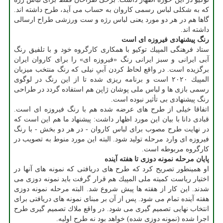
كه به شكلی لباس رسمی كاروان به حساب می آید، طرح داشته اند.
گاها هم در هر دو مورد یعنی لباس رژه و ست ورزشی طراح ارسالی
داشته اند.
رنگ پیشنهادی فیروزه ای است
ستاد فرهنگی المپیك توكیو با همكاری كارگروه خود و با تلفیق رنگ
آبی ایرانی و سبز ایرانی رنگ «فیروزه ای» را برای كاروان ایران
برگزیده است. در واقع لحاظ كردن آبیِ نیلی كه رنگ منتخب میزبان
المپیك ۲۰۲۰ است و برنامه ریزی شده تا از این رنگ در لوگوی
رسمی بازی ها و لباس ملی پوشان ژاپن هم استفاده گردد در طراحی
رنگ پیشنهادی بی تأثیر نبوده است.
اتفاقا خیلی از طرح های عرضه شده هم با رنگ فیروزه ای است.
قبادی دانا با بیان این مورد اظهار داشت: پیشنهاد ما هم این است كه
در نهایت طرح مصوب برای لباس كاروان - در هر دو بخش - با رنگ
فیروزه ای وارد مرحله تولید شود. البته این مورد منوط به تصویب در
كارگروه مربوطه است.
پایان مرحله نمونه دوزی تا هفته آینده
او همینطور تصریح كرد كه طرح های دریافتی كه نمونه های آنها در
اختیار ریاست كمیته ملی المپیك هم قرار گرفت باید نمونه دوزی می
شدند. این كار از هفته ها پیش شروع شد. البته مرحله نمونه دوزی
هفته آینده تمام می شود. پس از آن بر مبنای نمونه های دریافتی برای
انتخاب نهایی تصمیم گیری می شود. در واقع ملاك تصمیم گیری طرح
اجرا شده (نمونه دوزی شده) خواهد بود نه طرح اولیه.