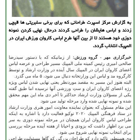
به گزارش مركز اسپرت طراحانی كه برای برخی سلبریتی ها قیچی
زدند و لباس هایشان را طراحی كردند درحال نهایی كردن نمونه
دوزی خود هستند تا از بین آنها طرح لباس كاروان ورزش ایران در
المپیك انتخاب گردد.
خبرگزاری مهر - گروه ورزش:
از زمانیكه كه با دستور سیدرضا
صالحی امیری رئیس كمیته ملی المپیك مسیر طراحی و عرضه لباس
اعضای كاروان ایران در المپیك سال آینده در وزارت ارشاد و توسط
كارگروه مد و لباس این وزارتخانه دنبال می شود، ۵ ماه می گذرد.
البته هنوز این مسیر به مقصد موردنظر یعنی نهایی شدن لباس ویژه
رژه اعضای كاروان ایران و ستِ ورزشی آنها نرسیده اما طبق گفته
یكی از مسؤلان وزارت ارشاد حداكثر تا آخر دی ماه این مهم محقق
شده و نمونه نهایی شده وارد مرحله تولید می شود.
این مقام مسئول كه بعنوان نماینده معاونت امور هنری وزارت ارشاد
در ستاد فرهنگی المپیك ۲۰۲۰ توكیو فعالیت دارد با اشاره به اینكه
طراحی لباس كاروان ایران همچنان در مرحله نمونه دوزی به سر
می برد اظهار داشت كه بزودی و احیانا از هفته آینده مرحله بررسی
برای انتخاب نمونه نهایی شروع می شود.
وی همینطور تاكید دارد كه طراحان بزرگی كه گاها مسئولیت طراحی