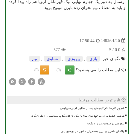
آرسنال به دور یک چهارم نهایی لیگ قهرمانان اروپا هم راه پیدا کرده
و باید به مصاف تیم بحران زده بایرن مونیخ برود.
1403/01/16
17:50:44
577
5
/
0.0
تگهای خبر:
بازی
,
پیروزی
,
تساوی
,
تیم
این مطلب را می پسندید؟
(0)
(0)
X
تازه ترین مطالب مرتبط
شروع تلخ مدافع تیم ملی بعد از جدایی از پرسپولیس
دردسر جدید برای سرخپوشان پیام بازیکن مازادی که پرسپولیس را نگران کرد!
تیم ملی ترامپولین در راه ناگویا
واکنش طاهری و ایری به ماجرای حضور در پرسپولیس