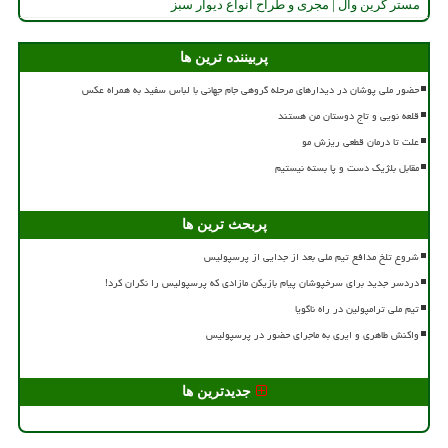
مستر گرین وال | مجری و طراح انواع دیوار سبز
پربیننده ترین ها
حضور ملی پوشان در دیدارهای مرحله گروهی جام جهانی با لباس سفید به همراه عکس
قلعه نویی و تاج دوستان من هستند
علت تا درمان قطعی ریزش مو
مقابل بلژیک دست و پا بسته نیستیم
پربحث ترین ها
شروع تلخ مدافع تیم ملی بعد از جدایی از پرسپولیس
دردسر جدید برای سرخپوشان پیام بازیکن مازادی که پرسپولیس را نگران کرد!
تیم ملی ترامپولین در راه ناگویا
واکنش طاهری و ایری به ماجرای حضور در پرسپولیس
جدیدترین ها