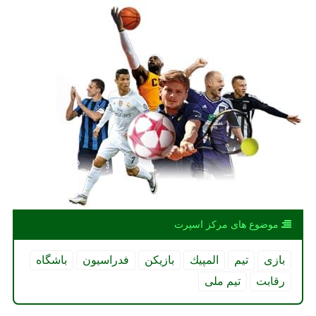
موضوع های مركز اسپرت
بازی
تیم
المپیك
بازیكن
فدراسیون
باشگاه
رقابت
تیم ملی