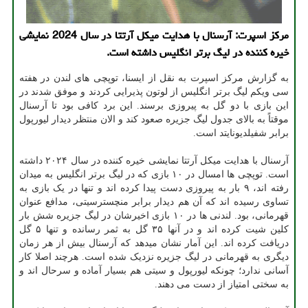
مرکز اسپرت: آرسنال با هدایت میکل آرتتا در سال 2024 نمایشی
خیره کننده در لیگ برتر انگلیس داشته است.
به گزارش مرکز اسپرت به نقل از ایسنا، توپچی های لندن در هفته
سی ویکم لیگ برتر انگلیس از لوتون پذیرایی کردند و موفق شدند در
این بازی با دو گل به پیروزی برسند. این برد کافی بود تا آرسنال
موقتاً به بالای جدول لیگ جزیره صعود کند و الان منتظر دیدار لیورپول
برابر شفیلدیونایتد است.
آرسنال با هدایت میکل آرتتا نمایشی خیره کننده در سال ۲۰۲۴ داشته
است. توپچی ها امسال در ۱۰ بازی که در لیگ برتر انگلیس به میدان
رفته اند، ۹ بار به پیروزی دست پیدا کرده اند و تنها در یک بازی به
تساوی رسیده اند که آن هم دیدار برابر منچسترسیتی، مدافع عنوان
قهرمانی، بود. لندنی ها در ۱۰ بازی اخیرشان در لیگ جزیره شش بار
کلین شیت کرده اند و در آنها ۳۵ گل به ثمر رسانده و تنها ۵ گل
دریافت کرده اند. این آمار نشان میدهد که آرسنال بیش از هر زمان
دیگری به قهرمانی در لیگ جزیره نزدیک شده است. هرچند اصلا کار
آسانی ندارد؛ چونکه لیورپول و سیتی هم بسیار آماده و سرحال اند و
به سختی امتیاز از دست می دهند.