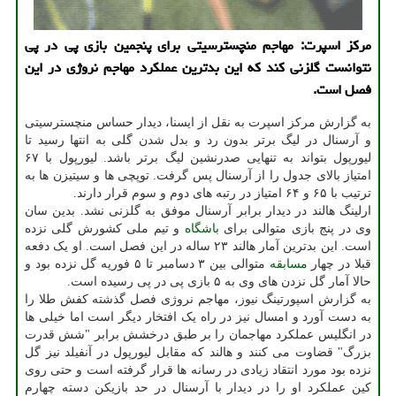
مرکز اسپرت: مهاجم منچسترسیتی برای پنجمین بازی پی در پی
نتوانست گلزنی کند که این بدترین عملکرد مهاجم نروژی در این
فصل است.
به گزارش مرکز اسپرت به نقل از ایسنا، دیدار حساس منچسترسیتی
و آرسنال در لیگ برتر بدون رد و بدل شدن گلی به انتها رسید تا
لیورپول بتواند به تنهایی صدرنشین لیگ برتر باشد. لیورپول با ۶۷
امتیاز بالای جدول را از آرسنال پس گرفت. توپچی ها و سیتیزن ها به
ترتیب با ۶۵ و ۶۴ امتیاز در رتبه های دوم و سوم قرار دارند.
ارلینگ هالند در دیدار برابر آرسنال موفق به گلزنی نشد. بدین سان
وی در پنج بازی متوالی برای
باشگاه
و تیم ملی کشورش گلی نزده
است. این بدترین آمار هالند ۲۳ ساله در این فصل است. او یک دفعه
قبلا در چهار
مسابقه
متوالی بین ۳ دسامبر تا ۵ فوریه گل نزده بود و
حالا آمار گل نزدن های وی به ۵ بازی پی در پی رسیده است.
به گزارش اسپورتینگ نیوز، مهاجم نروژی فصل گذشته کفش طلا را
به دست آورد و امسال نیز در راه یک افتخار دیگر است اما خیلی ها
در انگلیس عملکرد مهاجمان را بر طبق درخشش برابر "شش قدرت
بزرگ" قضاوت می کنند و هالند که مقابل لیورپول در آنفیلد نیز گل
نزده بود مورد انتقاد زیادی در رسانه ها قرار گرفته است و حتی روی
کین عملکرد او را در دیدار با آرسنال در حد بازیکن دسته چهارم