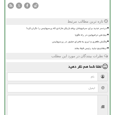
X
تازه ترین مطالب مرتبط
دردسر جدید برای سرخپوشان پیام بازیکن مازادی که پرسپولیس را نگران کرد!
تیم ملی ترامپولین در راه ناگویا
واکنش طاهری و ایری به ماجرای حضور در پرسپولیس
اینفانتینو نباید رئیس فیفا بماند
نظرات بینندگان در مورد این مطلب
لطفا شما هم
نظر دهید