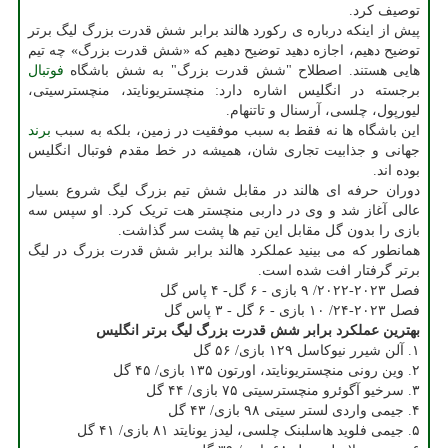
توصیف کرد.
پیش از اینکه درباره ی رکورد هالند برابر شش قدرت بزرگ لیگ برتر
توضیح دهیم، اجازه دهید توضیح دهیم که «شش قدرت بزرگ» چه تیم
هایی هستند. اصطلاح "شش قدرت بزرگ" به شش باشگاه
فوتبال
برجسته در انگلیس اشاره دارد: منچستریونایتد، منچسترسیتی،
لیورپول، چلسی، آرسنال و تاتنهام.
این باشگاه ها نه فقط به سبب موفقیت در زمین، بلکه به سبب
برند
جهانی و جذابیت تجاری شان، همیشه در خط مقدم فوتبال انگلیس
بوده اند.
دوران حرفه ای هالند در مقابل شش تیم بزرگ لیگ شروع بسیار
عالی آغاز شد و وی در داربی منچستر هت تریک کرد. او سپس سه
بازی را بدون گل مقابل این تیم ها پشت سر گذاشت.
همانطور که می بینید عملکرد هالند برابر شش قدرت بزرگ در لیگ
برتر گرفتار افت شده است.
فصل ۲۰۲۳-۲۰۲۲/ ۹ بازی - ۶ گل- ۴ پاس گل
فصل ۲۰۲۳-۲۴/ ۱۰ بازی - ۶ گل - ۳ پاس گل
بهترین عملکرد برابر شش قدرت بزرگ لیگ برتر انگلیس
۱. آلن شیرر نیوکاسل ۱۲۹ بازی/ ۵۶ گل
۲. وین رونی منچستریونایتد، اورتون ۱۳۵ بازی/ ۴۵ گل
۳. سرخیو آگوئرو منچسترسیتی ۷۵ بازی/ ۴۴ گل
۴. جیمی واردی لستر سیتی ۹۸ بازی/ ۴۳ گل
۵. جیمی فلوید هاسلبنک چلسی، لیدز یونایتد ۸۱ بازی/ ۴۱ گل