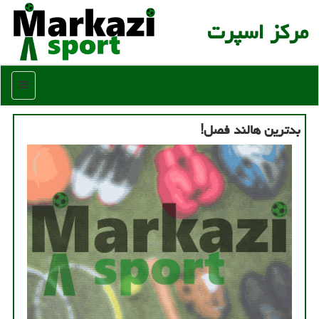
مركز اسپرت
منو
بدترین هالند فصل!