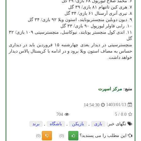
۶. محمد صلاح لیورپول ۶۸ بازی/ ۳۹ گل
۷. هری کین تاتنهام ۸۱ بازی/ ۳۹ گل
۸. تیری آنری آرسنال ۶۱ بازی/ ۳۴ گل
۹. دیون دوبلین منچستریونایتد، استون ویلا ۹۲ بازی/ ۳۴ گل
۱۰. رابی فاولر لیورپول ۹۰ بازی/ ۳۳ گل
۱۱. اندی کول منچستر یونایتد، نیوکاسل، منچسترسیتی ۱۰۹ بازی/ ۳۲
گل
منچسترسیتی در دیدار بعدی چهارشنبه ۱۵ فروردین باید در دیداری
حساس به مصاف استون ویلا برود و در ادامه با کریستال پالاس دیدار
خواهد داشت.
منبع:
مركز اسپرت
1403/01/13
14:54:30
704
5
/
0.0
تگهای خبر:
بازی
,
بازیكن
,
باشگاه
,
برند
این مطلب را می پسندید؟
(0)
(0)