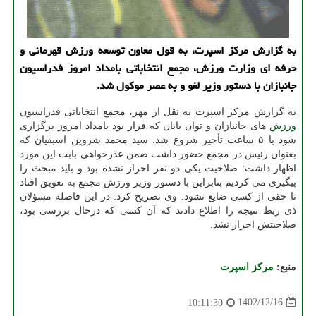
به گزارش مرکز اسپرت، به قول معاون توسعه ورزش قهرمانی و
حرفه ای وزارت ورزش، مجمع انتخاباتی بامداد امروز فدراسیون
جانبازان با دستور وزیر لغو و به عصر موکول شد.
به گزارش مرکز اسپرت به نقل از مهر، مجمع انتخاباتی فدراسیون
ورزش
های جانبازان و توان یابان که قرار بود بامداد امروز برگزاری
شود با ۵ ساعت تأخیر شروع شد. سید محمد شروین اسبقیان که
بعنوان رئیس در مجمع حضور داشت ضمن عذرخواهی بابت این مورد
اظهار داشت: صلاحیت یکی دو نفر احراز نشده بود و باید مبحث را
پیگیری می کردیم بنابراین با دستور وزیر ورزش مجمع به تعویق افتاد
تا حقی از کسی ضایع نشود. وی تصریح کرد: در این فاصله مسؤلان
ذی ربط نتیجه را اطلاع دادند که آن کسی که درحال بررسی بود،
صلاحیتش احراز نشد.
منبع:
مركز اسپرت
1402/12/16
10:11:30