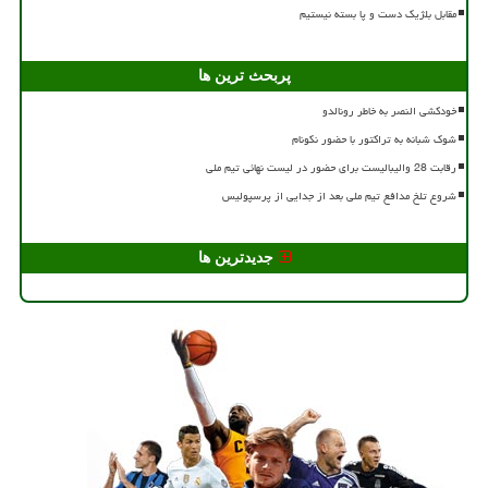
مقابل بلژیک دست و پا بسته نیستیم
پربحث ترین ها
خودکشی النصر به خاطر رونالدو
شوک شبانه به تراکتور با حضور نکونام
رقابت 28 والیبالیست برای حضور در لیست نهائی تیم ملی
شروع تلخ مدافع تیم ملی بعد از جدایی از پرسپولیس
جدیدترین ها