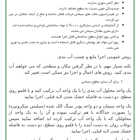
خطر آتش سوزی ندارند.
چسبندگی خوبی نسبت به سطوح مختلف دارند.
در هیدراسیون ملات های سیمانی شرکت فعال داشته و مانع از ایجاد تخلخل در بتن
می گردند.
از آنجائیکه بر اساس سازگاری ۱۰۰% با مواد ساختمانی طراحی و ساخته شده اند
دارای عمری معادل سیمان می باشند.
براحتی روی انواع سطوح ساختمانی قابل اجرا هستند.
روی این مواد هر پوشش دیگری قابل استفاده است و نیازی به نصب فنس و توری
نمی باشد.
روش عمومی اجرا مایع و چسب آب بندی:
نکته بسیار مهم: با در نظر گرفتن مکان و سطحی که می خواهید آب
بندی کنید، روش های اعمال و اجرا نیز ممکن است تغییر کند.
برای آب بندی سطوح سیمانی:
یک واحد محلول آب بندی را با یک واحد آب ترکیب کنید و با قلمو روی
سطح، دو دست به فاصله خشک شدن لایه قبلی، اجرا نمایید.
یک واحد سیمان و دو واحد پودر سنگ الک شده (سیلیس میکرونیزه)
را بصورت جداگانه با هم ترکیب نموده و آن را به یک واحد از
محلولتان که با یک واحد آب ترکیب کرده اید اضافه نمایید سپس
دوغاب روان به دست آمده را با قلمو روی سطح، دو دست به فاصله
خشک شدن لایه قبلی، اجرا نمایید.