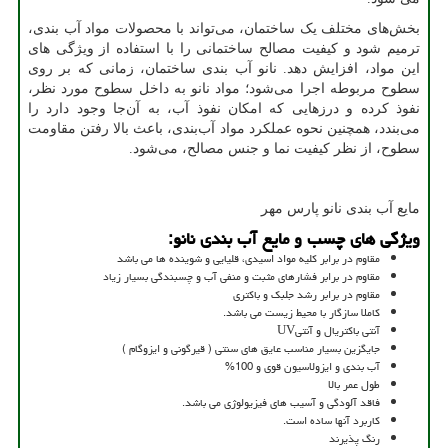
بخش‌‌های مختلف یک ساختمان، می‌تواند با محصولات مواد آب بندی،
ترمیم شود و کیفیت مصالح ساختمانی را با استفاده از ویژگی های
این مواد، افزایش دهد. نانو آب بندی ساختمان، زمانی که بر روی
سطوح مربوطه اجرا می‌شود؛ مواد نانو به داخل سطوح مورد نظر،
نفوذ کرده و درزهایی که امکان نفوذ آب، به آن‌جا وجود دارد را
می‌بندد، همچنین نحوه عملکرد مواد آب‌بندی، باعث بالا رفتن مقاومت
سطوح، از نظر کیفیت نما و جنس مصالح، می‌شود.
مایع آب بندی نانو پارس مهر
ویژگی های چسب و مایع آب بندی نانو
:
مقاوم در برابر کلیه مواد اسیدی، قلیایی و شوینده ها می باشد
مقاوم در برابر فشارهای مثبت و منفی آب و چسبندگی بسیار زیاد
مقاوم در برابر رشد جلبک و باکتری
کاملا سازگار با محیط زیست می باشد.
آنتی باکتریال و آنتی
UV
جایگزین بسیار مناسب عایق های سنتی ( قیرگونی و ایزوگام )
آب بندی و ایزولاسیون قوی و 100
%
طول عمر بالا
فاقد آلودگی و آسیب های فیزیولوژی می باشد.
کاربرد آنها ساده است.
رنگ پذیرند