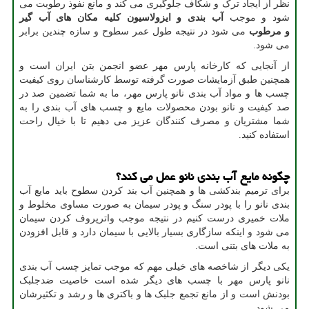
نظر از ایجاد ترک و شکاف جلوگیری می کند و مانع نفوذ رطوبت می
شود و موجب
آب بندی و ایزولاسیون کلیه مکان های آب گیر
و
مرطوب
می شود در نتیجه طول عمر سطوح و سازه چندین برابر
می شود.
از آنجایی که کارخانه پارس مهر عضو انجمن بتن ایران است و
همچنین طبق آزمایشات صورت گرفته توسط کارشناسان روی کیفیت
چسب ها و مواد آب بندی نانو پارس مهر، ما به شما تضمین صد در
صد کیفیت و نانو بودن محصولات مایع و چسب های آب بندی را به
شما مشتریان و مصرف کنندگان عزیز می دهیم تا با خیال راحت
استفاده کنید.
چگونه مایع آب بندی نانو عمل می کند؟
برای ترمیم بندکشی ها و همچنین آب بند کردن سطوح باید مایع آب
بندی نانو را با پودر سنگ و پودر سیمان به صورت مساوی مخلوط و
ملات خمیری درست کنیم در نتیجه موجب واترپروف کردن سیمان
می شود و اینکه سازگاری بسیار بالایی با سیمان دارد و قابل افزودن
به ملات های بتنی است.
یکی دیگر از شاخصه های خیلی مهم که موجب تمایز چسب آب بندی
نانو پارس مهر با چسب های دیگر شده است خاصیت ضدجلبک
بودنش است و از مانع تجمع جلبک ها و باکتری ها و رشد و تکثیرشان
می شود.