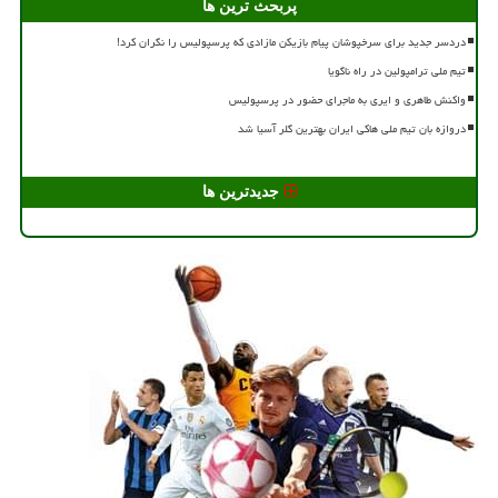
پربحث ترین ها
دردسر جدید برای سرخپوشان پیام بازیکن مازادی که پرسپولیس را نگران کرد!
تیم ملی ترامپولین در راه ناگویا
واکنش طاهری و ایری به ماجرای حضور در پرسپولیس
دروازه بان تیم ملی هاکی ایران بهترین گلر آسیا شد
جدیدترین ها