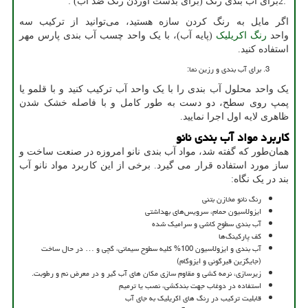
2:
برای آب بندی رنگ (برای بدست آوردن رنگ ضد آب) :
اگر مایل به رنگ کردن سازه هستید، می‌توانید از ترکیب سه
واحد
رنگ اکریلیک
(پایه آب)، با یک واحد چسب آب بندی پارس مهر
استفاده کنید.
برای آب بندی و رزین نما:
یک واحد محلول آب بندی را با یک واحد آب ترکیب کنید و با قلمو یا
پمپ روی سطح، دو دست به طور کامل و با فاصله خشک شدن
ظاهری لایه اول اجرا نمایید.
کاربرد مواد آب بندی نانو
همان‌طور که گفته شد، مواد آب بندی نانو امروزه در صنعت ساخت و
ساز مورد استفاده قرار می گیرد. برخی از این کاربرد‌ مواد نانو آب
بند در یک نگاه:
رنگ نانو مخازن بتنی
ایزولاسیون حمام، سرویس‌های بهداشتی
آب بندی سطوح کاشی و سرامیک شده
کف پارکینگ‌ها
آب بندی و ایزولاسیون 100% کلیه سطوح سیمانی، گچی و … در حال ساخت
(جایگزین قیرگونی و ایزوگام)
زیرسازی، نرمه کشی و مقاوم سازی مکان های آب گیر و در معرض نم و رطوبت.
استفاده در دوغاب جهت بندکشی، نصب یا ترمیم
قابلیت ترکیب در رنگ های اکریلیک به جای آب