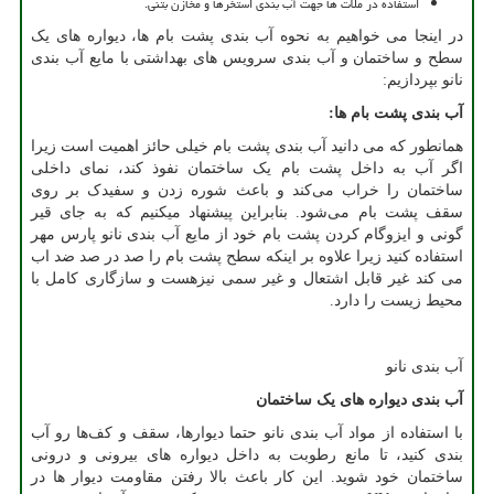
استفاده در ملات ها جهت آب بندی استخرها و مخازن بتنی.
در اینجا می خواهیم به نحوه آب بندی پشت بام ها، دیواره های یک
سطح و ساختمان و آب بندی سرویس های بهداشتی با مایع آب بندی
نانو بپردازیم:
آب بندی پشت بام ها
:
همانطور که می دانید آب بندی پشت بام خیلی حائز اهمیت است زیرا
اگر آب به داخل پشت بام یک ساختمان نفوذ کند، نمای داخلی
ساختمان را خراب می‌کند و باعث شوره زدن و سفیدک بر روی
سقف پشت بام می‌شود. بنابراین پیشنهاد میکنیم که به جای قیر
گونی و ایزوگام کردن پشت بام خود از مایع آب بندی نانو پارس مهر
استفاده کنید زیرا علاوه بر اینکه سطح پشت بام را صد در صد ضد اب
می کند غیر قابل اشتعال و غیر سمی نیزهست و سازگاری کامل با
محیط زیست را دارد.
آب بندی نانو
آب بندی دیواره های یک ساختمان
با استفاده از مواد آب بندی نانو حتما دیوار‌ها، سقف و کف‌ها رو آب
بندی کنید، تا مانع رطوبت به داخل دیواره های بیرونی و درونی
ساختمان خود شوید. این کار باعث بالا رفتن مقاومت دیوار ها در