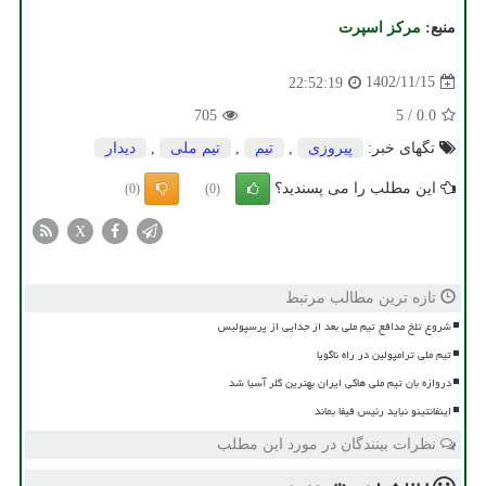
منبع:
مركز اسپرت
1402/11/15
22:52:19
705
5
/
0.0
تگهای خبر:
پیروزی
,
تیم
,
تیم ملی
,
دیدار
این مطلب را می پسندید؟
(0)
(0)
X
تازه ترین مطالب مرتبط
شروع تلخ مدافع تیم ملی بعد از جدایی از پرسپولیس
تیم ملی ترامپولین در راه ناگویا
دروازه بان تیم ملی هاکی ایران بهترین گلر آسیا شد
اینفانتینو نباید رئیس فیفا بماند
نظرات بینندگان در مورد این مطلب