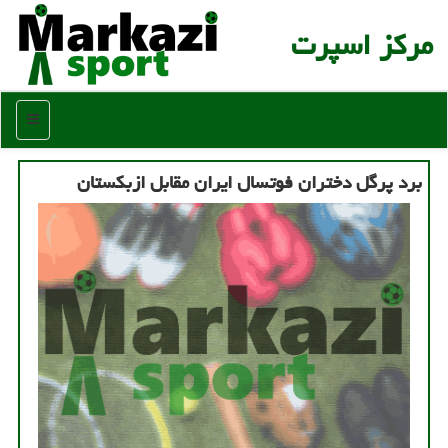
مركز اسپرت
منو
برد پرگل دختران فوتسال ایران مقابل ازبکستان