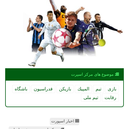
موضوع های مركز اسپرت
بازی
تیم
المپیك
بازیكن
فدراسیون
باشگاه
رقابت
تیم ملی
اخبار اسپورت