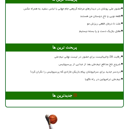
حضور ملی پوشان در دیدارهای مرحله گروهی جام جهانی با لباس سفید به همراه عکس
قلعه نویی و تاج دوستان من هستند
علت تا درمان قطعی ریزش مو
مقابل بلژیک دست و پا بسته نیستیم
پربحث ترین ها
رقابت 28 والیبالیست برای حضور در لیست نهائی تیم ملی
شروع تلخ مدافع تیم ملی بعد از جدایی از پرسپولیس
دردسر جدید برای سرخپوشان پیام بازیکن مازادی که پرسپولیس را نگران کرد!
تیم ملی ترامپولین در راه ناگویا
جدیدترین ها