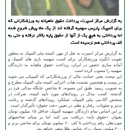
به گزارش مرکز اسپرت، پرداخت حقوق ماهیانه به ورزشکارانی که
برای المپیک پاریس سهمیه گرفته اند از یک ماه پیش شروع شده
اما پرداختی به هیچ یک از آنها از حقوق پایه بالاتر نرفته و حتی به
کف پرداختی هم نرسیده است.
به گزارش مرکز اسپرت به نقل از مهر، کمیته ملی المپیک به منظور
تقویت انگیزه ورزشکاران برای کسب سهمیه بازی های المپیک و
آماده سازی حضور در ایران، پرداخت حقوق ماهیانه به دارندگان
سهمیه را مصوب کرده است.
این مبحث یعنی حمایت مالی از ورزشکارانی که المپیکی می شوند
در بیست و هشتمین نشست هیات اجرایی کمیته ملی المپیک مطرح و
به تصویب رسید. طبق این مصوبه، ۵ شاخص جایگاه مدالی فرد در
گذشته، کسب مدال در رویدادهای مورد تأیید کمیته، شرکت در
سنجش آکادمی ملی المپیک، عملکرد رویدادهای گذشته و رعایت
تدبیر و شئونات، رفتار و نظم، در تعیین «عدد حقوق» تأثیرگذار است.
بر این اساس تمام دارندگان سهمیه المپیک حداقل ۱۵ میلیون تومان
بعنوان «حقوق پایه» دریافت می کنند اما بر مبنای شاخصهای
موردنظر، رقم پرداختی تا کف ۶۰ میلیون تومان برای شانس برنز و
۲۰۰ میلیون تومان برای شانس طلا متغیر خواهد بود.