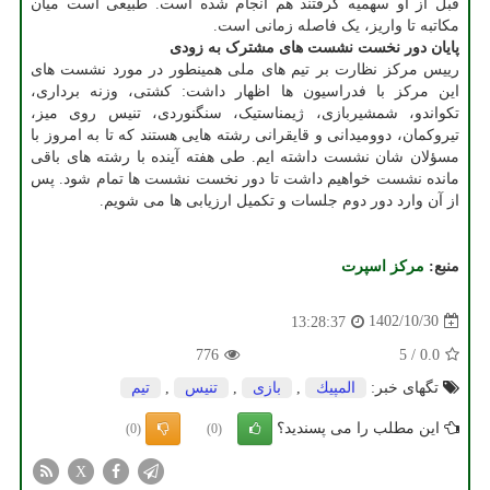
قبل از او سهمیه گرفتند هم انجام شده است. طبیعی است میان
مکاتبه تا واریز، یک فاصله زمانی است.
پایان دور نخست نشست های مشترک به زودی
رییس مرکز نظارت بر تیم های ملی همینطور در مورد نشست های
این مرکز با فدراسیون ها اظهار داشت: کشتی، وزنه برداری،
تکواندو، شمشیربازی، ژیمناستیک، سنگنوردی، تنیس روی میز،
تیروکمان، دوومیدانی و قایقرانی رشته هایی هستند که تا به امروز با
مسؤلان شان نشست داشته ایم. طی هفته آینده با رشته های باقی
مانده نشست خواهیم داشت تا دور نخست نشست ها تمام شود. پس
از آن وارد دور دوم جلسات و تکمیل ارزیابی ها می شویم.
منبع:
مركز اسپرت
1402/10/30
13:28:37
776
5
/
0.0
تگهای خبر:
المپیك
,
بازی
,
تنیس
,
تیم
این مطلب را می پسندید؟
(0)
(0)
X