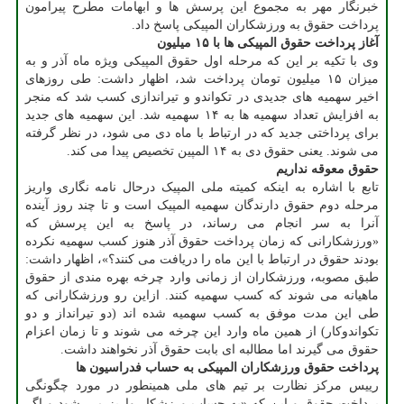
خبرنگار مهر به مجموع این پرسش ها و ابهامات مطرح پیرامون
پرداخت حقوق به ورزشکاران المپیکی پاسخ داد.
آغاز پرداخت حقوق المپیکی ها با ۱۵ میلیون
وی با تکیه بر این که مرحله اول حقوق المپیکی ویژه ماه آذر و به
میزان ۱۵ میلیون تومان پرداخت شد، اظهار داشت: طی روزهای
اخیر سهمیه های جدیدی در تکواندو و تیراندازی کسب شد که منجر
به افزایش تعداد سهمیه ها به ۱۴ سهمیه شد. این سهمیه های جدید
برای پرداختی جدید که در ارتباط با ماه دی می شود، در نظر گرفته
می شوند. یعنی حقوق دی به ۱۴ المپین تخصیص پیدا می کند.
حقوق معوقه نداریم
تابع با اشاره به اینکه کمیته ملی المپیک درحال نامه نگاری واریز
مرحله دوم حقوق دارندگان سهمیه المپیک است و تا چند روز آینده
آنرا به سر انجام می رساند، در پاسخ به این پرسش که
«ورزشکارانی که زمان پرداخت حقوق آذر هنوز کسب سهمیه نکرده
بودند حقوق در ارتباط با این ماه را دریافت می کنند؟»، اظهار داشت:
طبق مصوبه، ورزشکاران از زمانی وارد چرخه بهره مندی از حقوق
ماهیانه می شوند که کسب سهمیه کنند. ازاین رو ورزشکارانی که
طی این مدت موفق به کسب سهمیه شده اند (دو تیرانداز و دو
تکواندوکار) از همین ماه وارد این چرخه می شوند و تا زمان اعزام
حقوق می گیرند اما مطالبه ای بابت حقوق آذر نخواهند داشت.
پرداخت حقوق ورزشکاران المپیکی به حساب فدراسیون ها
رییس مرکز نظارت بر تیم های ملی همینطور در مورد چگونگی
پرداخت حقوق و این که «به حساب ورزشکار واریز می شود و اگر