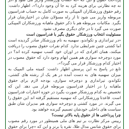
نه چه نظارتی برای هزینه کرد به جا آن وجود دارد؟»، اظهار داشت:
رقم حقوق ورزشکاران المپیکی به صورت کامل به حساب فدراسیون
مربوطه واریز می شود تا از راه مسؤلان شان در اختیارشان قرار
بگیرد. مکاتبات مربوطه هم با ذکر حقوق ماهیانه ورزشکاران المپیکی
صورت می گیرد تا در جای دیگری مصرف نشود.
مسئولیت انتخاب ورزشکار ِ حقوق بگیر با فدراسیون است
«در تیراندازی و تکواندو، سهمیه به نام ورزشکار صادر گردیده است
اما کشتی چنین شرایطی ندارد. کدام نفرات حقوق مصوب را دریافت
میکنند، همان افرادی که در اوزان خود کسب سهمیه کرده اند؟ در
مورد دوچرخه سواری هم همین ابهام وجود دارد که حقوق مصوب در
اختیار کدام ورزشکار قرار می گیرد؟»،
تابع در پاسخ به این پرسش اظهار داشت: کمیته ملی المپیک به
میزان سهمیه های به دست آمده در هر یک از رشته های کشتی،
تکواندو، تیراندازی و دوچرخه سواری، بودجه لازم برای حقوق
ماهیانه را در اختیار فدراسیون مربوطه قرار می دهد. این که
تخصیص به کدام ورزشکار صورت بگیرد در حوزه اختیارات فدراسیون
است. قاعدتا ورزشکارانی که سهمیه مستقیم گرفته اند این حقوق را
می گیرند. در مورد کشتی و دوچرخه سواری هم مدیران شان طبق
سیاست های داخلی خودشان تصمیم گیرنده خواهند بود.
چرا پرداختی ها از حقوق پایه بالاتر نیست؟
رییس مرکز نظارت بر تیم های ملی همینطور در مورد رقم مصوب
برای حقوق شانس مدال طلا، نقره یا برنز و این که «چرا برای حقوق