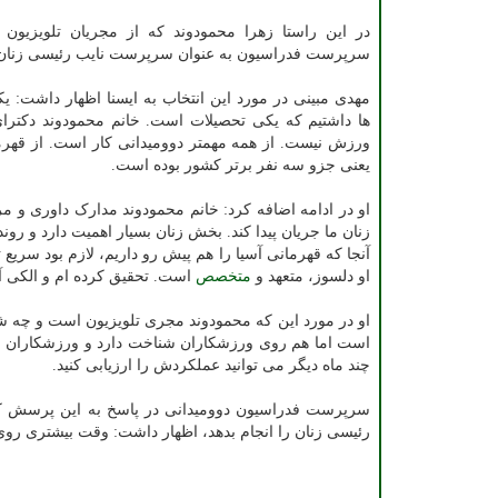
در این راستا زهرا محمودوند که از مجریان تلویزیون
سرپرست فدراسیون به عنوان سرپرست نایب رئیسی زنان 
مهدی مبینی در مورد این انتخاب به ایسنا اظهار داشت:
ها داشتیم که یکی تحصیلات است. خانم محمودوند دکتر
یعنی جزو سه نفر برتر کشور بوده است.
او در ادامه اضافه کرد: خانم محمودوند مدارک داوری و م
زنان ما جریان پیدا کند. بخش زنان بسیار اهمیت دارد و روند
آنجا که قهرمانی آسیا را هم پیش رو داریم، لازم بود سری
او دلسوز، متعهد و
متخصص
است. تحقیق کرده ام و الکی آ
او در مورد این که محمودوند مجری تلویزیون است و چه ش
است اما هم روی ورزشکاران شناخت دارد و ورزشکاران ما ه
چند ماه دیگر می توانید عملکردش را ارزیابی کنید.
سرپرست فدراسیون دوومیدانی در پاسخ به این پرسش ک
رئیسی زنان را انجام بدهد، اظهار داشت: وقت بیشتری رو