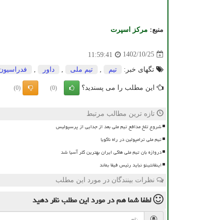
منبع:
مركز اسپرت
1402/10/25
11:59:41
تگهای خبر:
تیم
,
تیم ملی
,
داور
,
فدراسیون
این مطلب را می پسندید؟
(0)
(0)
تازه ترین مطالب مرتبط
شروع تلخ مدافع تیم ملی بعد از جدایی از پرسپولیس
تیم ملی ترامپولین در راه ناگویا
دروازه بان تیم ملی هاکی ایران بهترین گلر آسیا شد
اینفانتینو نباید رئیس فیفا بماند
نظرات بینندگان در مورد این مطلب
لطفا شما هم
در مورد این مطلب
نظر دهید