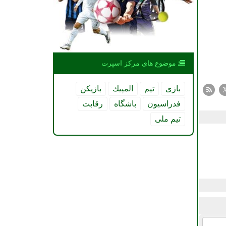
موضوع های مركز اسپرت
بازی
تیم
المپیك
بازیكن
فدراسیون
باشگاه
رقابت
تیم ملی