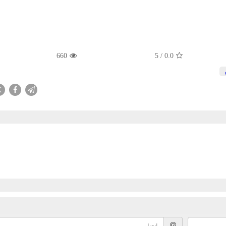
660
5
/
0.0
X