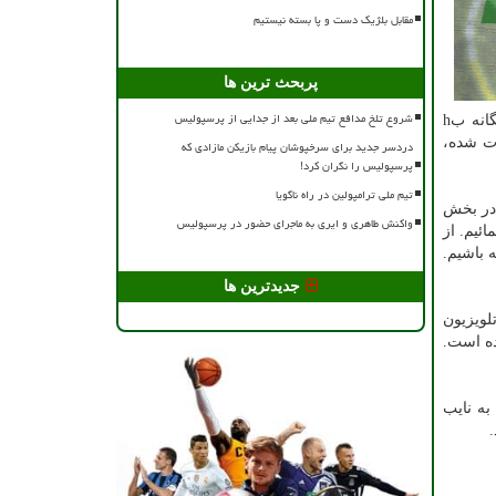
مقابل بلژیک دست و پا بسته نیستیم
پربحث ترین ها
شروع تلخ مدافع تیم ملی بعد از جدایی از پرسپولیس
دارد. در صدا و سیما هم ۱۴ سال سابقه اجرائی دارد و بیگانه بh
یم ملی دعوت شده،
دردسر جدید برای سرخپوشان پیام بازیکن مازادی که
پرسپولیس را نگران کرد!
تیم ملی ترامپولین در راه ناگویا
 در بخش
واکنش طاهری و ایری به ماجرای حضور در پرسپولیس
ائیم. از
 باشیم.
جدیدترین ها
لویزیون
ده است.
ه نایب