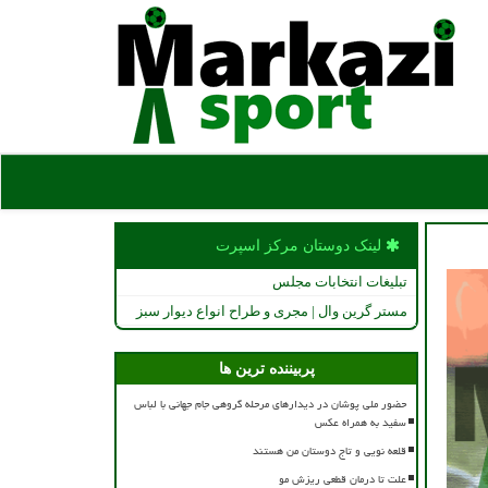
لینک دوستان مركز اسپرت
تبلیغات انتخابات مجلس
مستر گرین وال | مجری و طراح انواع دیوار سبز
پربیننده ترین ها
حضور ملی پوشان در دیدارهای مرحله گروهی جام جهانی با لباس
سفید به همراه عکس
قلعه نویی و تاج دوستان من هستند
علت تا درمان قطعی ریزش مو