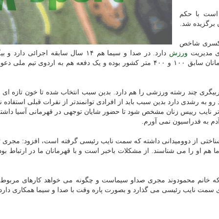
 است با حکم
برگزیده شد.
 یکسری شاخص
ای مدیریت
ورزش
ورزش نیست. از همه مهمتر دوومیدانی کار است. از قهرمانان سابق ۱۰۰ و ۴۰۰ متر کشور بوده و یک دفعه هم به اردوی ت
ربیگری چند رشته ورزشی را هم دارد. بدین سبب انتخاب شده تا خون تازه ای
 رو به رشدی دارد بدین سبب باید از افرادی توانمندتر از نفرات قبلی استفاده نم
ع تر نایب رییس زنان مشخص شود تا حضور شایان توجهی در قهرمانی آسیا داشته
دم به فدراسیون نمی آورم.
ناختی از دوومیدانی داشته که سمت نایب رئیسی گرفته است، افزود: مجری ت
م او را می شناسند. از مشکلات باخبر است و با قهرمانان ما در ارتباط بو
ه خانم محمودوند مجری صداو سیماست و چگونه می خواهد کارهای مربوط ب
ی سمت نایب رئیسی می گذارد و بصورت پاره وقت با صدا و سیما همکاری دارد.