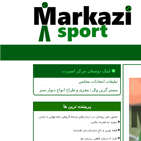
لینک دوستان مركز اسپرت
تبلیغات انتخابات مجلس
مستر گرین وال | مجری و طراح انواع دیوار سبز
پربیننده ترین ها
حضور ملی پوشان در دیدارهای مرحله گروهی جام جهانی با لباس
سفید به همراه عکس
قلعه نویی و تاج دوستان من هستند
علت تا درمان قطعی ریزش مو