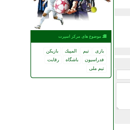
موضوع های مركز اسپرت
بازی
تیم
المپیك
بازیكن
فدراسیون
باشگاه
رقابت
تیم ملی