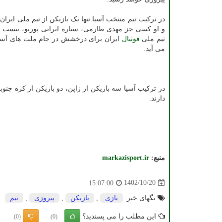
در ترکیب تیم منتخب آسیا تنها یک بازیکن از تیم ملی ایرا
و او کسی جز مهدی طارمی، ستاره ایرانی پورتو، نیست ک
تیم ملی
فوتبال
ایران برای درخشش در جام ملت های آسیا
می آید.
در ترکیب آسیا سه بازیکن از ژاپن، دو بازیکن از کره جنوب
دارند.
منبع:
markazisport.ir
1402/10/20
15:07:00
تگهای خبر:
بازی
,
بازیكن
,
پیروزی
,
تیم
این مطلب را می پسندید؟
(0)
(0)