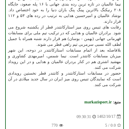
نیما عالمیان در تازه ترین رده بندی جهانی با ۱۶ پله صعود، جایگاه
۲۰۸ رنیکنگ بالاترین پینگ پنگ بازان دنیا را به خود اختصاص داد.
نوشاد عالمیان و امیرحسین هدایی به ترتیب در رده های ۵۳ و ۱۱۲
قرار دارند.
رقابت های تنیس روی میز استارکانتندر قطر از یکشنبه شروع می
شود. برادران عالمیان و هدایی که در ترکیب تیم ملی برای مسابقات
قهرمانی جهانی (بهمن - بوسان) هم قرار دارند شنبه همراه با جمیل
لطف الله نسبی سرمربی تیم راهی قطر می شوند.
بلافاصله بعد از اتمام مسابقات استارکانتندر در دوحه، این شهر
میزبان مسابقات کانتندر است. نیما شمس، امیرمهدی کشاوری و
مهشید اشتری هم در کنار بردران عالمیان و هدایی و در این رویداد
شرکت می کنند.
حضور در مسابقات استارکانتندر و کانتندر قطر نخستین رویدادی
است که نمایندگان تنیس روی میز ایران در سال جدید میلادی در آن
شرکت می کنند.
منبع:
markazisport.ir
1402/10/17
09:30:31
770
5
/
0.0