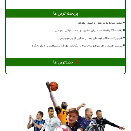
پربحث ترین ها
شوک شبانه به تراکتور با حضور نکونام
رقابت 28 والیبالیست برای حضور در لیست نهائی تیم ملی
شروع تلخ مدافع تیم ملی بعد از جدایی از پرسپولیس
دردسر جدید برای سرخپوشان پیام بازیکن مازادی که پرسپولیس را نگران کرد!
جدیدترین ها