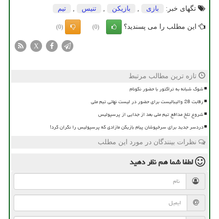
تگهای خبر:
بازی
,
بازیكن
,
تنیس
,
تیم
این مطلب را می پسندید؟
(0)
(0)
X
تازه ترین مطالب مرتبط
شوک شبانه به تراکتور با حضور نکونام
رقابت 28 والیبالیست برای حضور در لیست نهائی تیم ملی
شروع تلخ مدافع تیم ملی بعد از جدایی از پرسپولیس
دردسر جدید برای سرخپوشان پیام بازیکن مازادی که پرسپولیس را نگران کرد!
نظرات بینندگان در مورد این مطلب
لطفا شما هم
نظر دهید