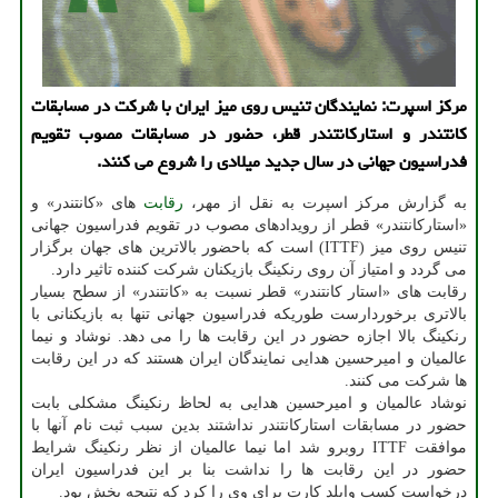
مرکز اسپرت: نمایندگان تنیس روی میز ایران با شرکت در مسابقات
کانتندر و استارکانتندر قطر، حضور در مسابقات مصوب تقویم
فدراسیون جهانی در سال جدید میلادی را شروع می کنند.
به گزارش مرکز اسپرت به نقل از مهر،
رقابت
های «کانتندر» و
«استارکانتندر» قطر از رویدادهای مصوب در تقویم فدراسیون جهانی
تنیس روی میز (ITTF) است که باحضور بالاترین های جهان برگزار
می گردد و امتیاز آن روی رنکینگ بازیکنان شرکت کننده تاثیر دارد.
رقابت های «استار کانتندر» قطر نسبت به «کانتندر» از سطح بسیار
بالاتری برخوردارست طوریکه فدراسیون جهانی تنها به بازیکنانی با
رنکینگ بالا اجازه حضور در این رقابت ها را می دهد. نوشاد و نیما
عالمیان و امیرحسین هدایی نمایندگان ایران هستند که در این رقابت
ها شرکت می کنند.
نوشاد عالمیان و امیرحسین هدایی به لحاظ رنکینگ مشکلی بابت
حضور در مسابقات استارکانتندر نداشتند بدین سبب ثبت نام آنها با
موافقت ITTF روبرو شد اما نیما عالمیان از نظر رنکینگ شرایط
حضور در این رقابت ها را نداشت بنا بر این فدراسیون ایران
درخواست کسب وایلد کارت برای وی را کرد که نتیجه بخش بود.