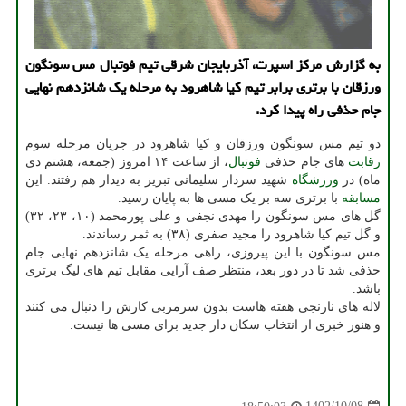
به گزارش مرکز اسپرت، آذربایجان شرقی تیم فوتبال مس سونگون
ورزقان با برتری برابر تیم کیا شاهرود به مرحله یک شانزدهم نهایی
جام حذفی راه پیدا کرد.
دو تیم مس سونگون ورزقان و کیا شاهرود در جریان مرحله سوم
رقابت
های جام حذفی
فوتبال
، از ساعت ۱۴ امروز (جمعه، هشتم دی
ماه) در
ورزشگاه
شهید سردار سلیمانی تبریز به دیدار هم رفتند. این
مسابقه
با برتری سه بر یک مسی ها به پایان رسید.
گل های مس سونگون را مهدی نجفی و علی پورمحمد (۱۰، ۲۳، ۳۲)
و گل تیم کیا شاهرود را مجید صفری (۳۸) به ثمر رساندند.
مس سونگون با این پیروزی، راهی مرحله یک شانزدهم نهایی جام
حذفی شد تا در دور بعد، منتظر صف آرایی مقابل تیم های لیگ برتری
باشد.
لاله های نارنجی هفته هاست بدون سرمربی کارش را دنبال می کنند
و هنوز خبری از انتخاب سکان دار جدید برای مسی ها نیست.