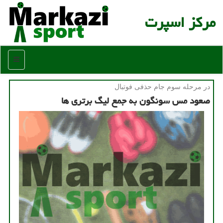
مركز اسپرت
منو
در مرحله سوم جام حذفی فوتبال
صعود مس سونگون به جمع لیگ برتری ها