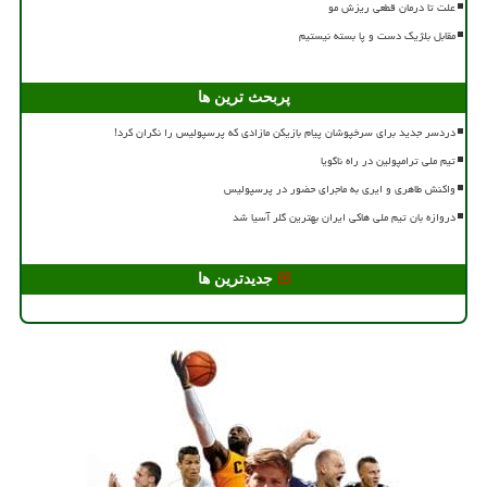
علت تا درمان قطعی ریزش مو
مقابل بلژیک دست و پا بسته نیستیم
پربحث ترین ها
دردسر جدید برای سرخپوشان پیام بازیکن مازادی که پرسپولیس را نگران کرد!
تیم ملی ترامپولین در راه ناگویا
واکنش طاهری و ایری به ماجرای حضور در پرسپولیس
دروازه بان تیم ملی هاکی ایران بهترین گلر آسیا شد
جدیدترین ها