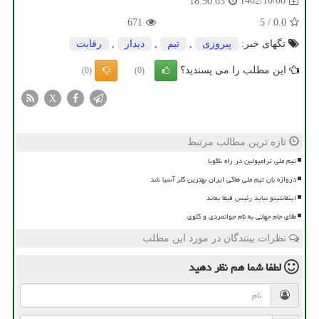
1402/10/08
18:50:03
671
5
/
0.0
تگهای خبر:
پیروزی
,
تیم
,
دیدار
,
رقابت
این مطلب را می پسندید؟
(0)
(0)
X
تازه ترین مطالب مرتبط
تیم ملی ترامپولین در راه ناگویا
دروازه بان تیم ملی هاکی ایران بهترین گلر آسیا شد
اینفانتینو نباید رئیس فیفا بماند
طلای جام جهانی به نام جوانمردی و گلوی
نظرات بینندگان در مورد این مطلب
لطفا شما هم
نظر دهید