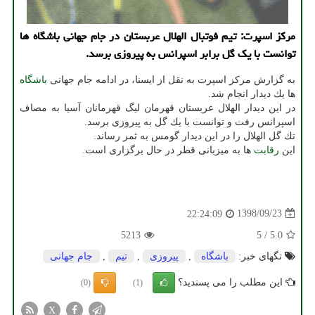
مركز اسپرت: تیم فوتبال الهلال عربستان در جام جهانی باشگاه ها
توانست با یك گل برابر اسپرانس به پیروزی برسد.
به گزارش مركز اسپرت به نقل از ایسنا، در ادامه جام جهانی
باشگاه
ها یك دیدار انجام شد.
در این دیدار الهلال عربستان قهرمان لیگ قهرمانان آسیا به مصاف
اسپرانس رفت و توانست با یك گل به پیروزی برسد.
تك گل الهلال را در این دیدار گومس به ثمر رساند.
این
رقابت
ها به میزبانی قطر در حال برگزاری است.
1398/09/23
22:24:09
5213
5
/
5.0
تگهای خبر:
باشگاه
,
پیروزی
,
تیم
,
جام جهانی
این مطلب را می پسندید؟
(0)
(1)
X