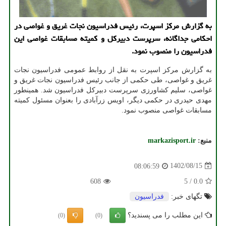
به گزارش مرکز اسپرت، رئیس فدراسیون نجات غریق و غواصی در
احکامی جداگانه، سرپرست دبیرکل و کمیته مسابقات غواصی این
فدراسیون را منصوب نمود.
به گزارش مرکز اسپرت به نقل از روابط عمومی فدراسیون نجات
غریق و غواصی، طی حکمی از جانب رئیس فدراسیون نجات غریق و
غواصی، سلیم کشاورزی سرپرست دبیرکل فدراسیون شد. همینطور
مهدی حیدری در حکمی دیگر، اویس زرآبادی را بعنوان مسئول کمیته
مسابقات غواصی منصوب نمود.
منبع:
markazisport.ir
1402/08/15
08:06:59
608
5
/
0.0
تگهای خبر:
فدراسیون
این مطلب را می پسندید؟
(0)
(0)