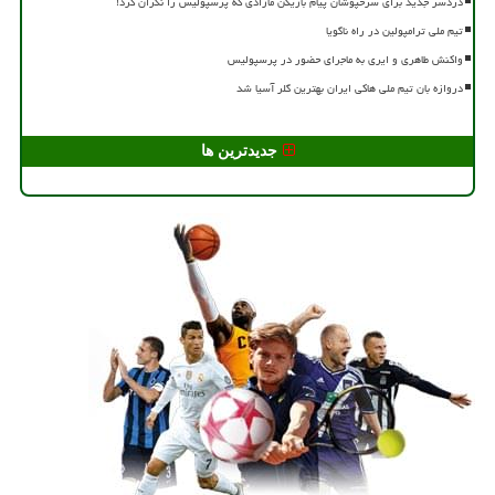
دردسر جدید برای سرخپوشان پیام بازیکن مازادی که پرسپولیس را نگران کرد!
تیم ملی ترامپولین در راه ناگویا
واکنش طاهری و ایری به ماجرای حضور در پرسپولیس
دروازه بان تیم ملی هاکی ایران بهترین گلر آسیا شد
جدیدترین ها