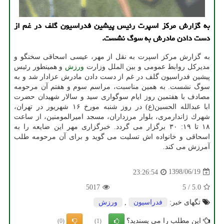
به گزارش مركز اسپرت رئیس پیشین فدراسیون گلف در غم از
دست دادن مادرش به سوگ نشست.
به گزارش مركز اسپرت به نقل از مهر، عیسی اسحاقی سخنگو و
مدیركل روابط عمومی و بین الملل وزارت
ورزش
و همینطور رئیس
پیشین فدراسیون گلف در غم از دست دادن مادرش عزادار شد و به
سوگ نشست. به همین مناسبت، مراسم سوم و هفتم آن مرحومه
مصادف با هفتمین روز ایام سوگواری سید و سالار شهیدان حضرت
ابا عبدالله الحسین(ع) در روز شنبه مورخ ۱۶ شهریور در تهران،
شهرك ژاندارمری، بلوار مرزداران، مسجد امیرالمومنین، از ساعت
۱۸ تا ۱۹: ۳۰ برگزار می گردد. خبرگزاری مهر این ضایعه را به
اسحاقی و خانواده اش تسلیت می گوید و برای آن مرحومه طلب
آمرزش می كند.
1398/06/19
23:26:54
5017
5
/
5.0
تگهای خبر:
فدراسیون
,
ورزش
این مطلب را می پسندید؟
(0)
(1)