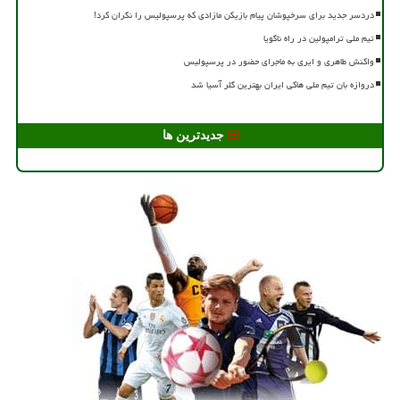
دردسر جدید برای سرخپوشان پیام بازیکن مازادی که پرسپولیس را نگران کرد!
تیم ملی ترامپولین در راه ناگویا
واکنش طاهری و ایری به ماجرای حضور در پرسپولیس
دروازه بان تیم ملی هاکی ایران بهترین گلر آسیا شد
جدیدترین ها