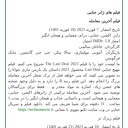
فیلم های ژانر جنایی
فیلم آخرین معامله
تاریخ انتشار: 7 فوریه 2023 (18 فوریه 1401)
ژانر: اکشن، جنایی، درام، معمایی و هیجان انگیز
امتیاز
IMDb: 5.8
امتیاز
کارگردان: جاناتان سالمی
بازیگران: آنتونی مولیناری، سالا بیکر، جی جی گاستین، مایک
فرگوسن
ما لیست خود را با فیلم 2023
The Last Deal
شروع می کنیم. فیلم
مهیج جنایی
Last Deal
محصول 2023 داستان یک بارمن ماری جوانا را
به تصویر می کشد که می خواهد قبل از ترک شغل آخرین معامله
بزرگ را انجام دهد. این فیلم رتبه
R
را دارد و به دلیل وجود صحنه
های خشن زیاد، اشاره به مواد مخدر و ... فقط برای بزرگسالان
توصیه می شود. آخرین معامله ترکیبی از ژانرهای اکشن، جنایی،
معمایی و هیجانی است و داستانی جذاب و هیجان انگیز را در مدت 1
ساعت , 31 دقیقه برای شما تعریف می کند. دانلود فیلم و سریال
جنایی در وب سایت تکنو مووی با نشانی
https://technomovie.ir
فیلم زیرک تر
تاریخ انتشار: 10 فوریه 2023 (21 فوریه 1401)