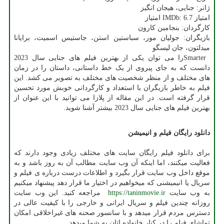
ژانر: جنایی، هیجان انگیز
امتیاز
IMDb: 6.7
امتیاز
کارگردان: بنجامین کارون
بازیگران: جولیان مور، سباستین استن، جاستیس اسمیت، برایانا
میدلتون، جان لیسگو
Smarter
را می توان یکی از بهترین فیلم های جنایی سال 2023
دانست که به جای پیروی از یک خط داستانی، داستان را در زمان
های مختلف و از منظر شخصیت های مختلف به تصویر می کشد. این
فیلم به خاطر بازیگران با استعداد و کارگردانی خوبش مورد تحسین
قرار گرفته است. در این مقاله از پلازا می توانید با این عنوان از
بهترین فیلم های جنایی سال 2023 بیشتر آشنا شوید.
دانلود رایگان فیلم و انیمیشن
برای دانلود فیلم رایگان سایت های مختلف زیادی وجود دارند که
فعالیت میکنند، اما اینکه آن وب سایت مطالب آن به روز باشد و به
موقع داخل وب سایت قرار بگیرد و اطلاعات درست درباره ی فیلم و
سریال یا انیمیشنی که میخواهیم در اختیار ما قرار دهد پیشنهاد میکنیم
به وب سایت
https://taninmovie.ir
مراجعه کنید. این وب سایت
روزانه چندین فیلم و سریال ایرانی و خارجی را با کیفیت عالی در
دسترس مردم قرار میدهد و با سانسور صحنه های غیراخلاقی امکان
تماشای فیلم را در کنار خانواده اتان به شما میدهد
.