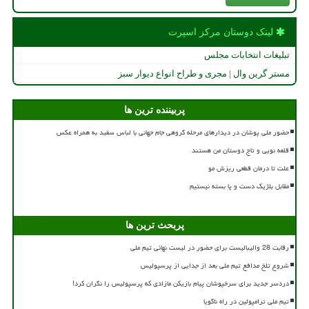
لینک دوستان مركز اسپرت
تبلیغات انتخابات مجلس
مستر گرین وال | مجری و طراح انواع دیوار سبز
پربیننده ترین ها
حضور ملی پوشان در دیدارهای مرحله گروهی جام جهانی با لباس سفید به همراه عکس
قلعه نویی و تاج دوستان من هستند
علت تا درمان قطعی ریزش مو
مقابل بلژیک دست و پا بسته نیستیم
پربحث ترین ها
رقابت 28 والیبالیست برای حضور در لیست نهائی تیم ملی
شروع تلخ مدافع تیم ملی بعد از جدایی از پرسپولیس
دردسر جدید برای سرخپوشان پیام بازیکن مازادی که پرسپولیس را نگران کرد!
تیم ملی ترامپولین در راه ناگویا