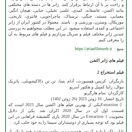
و راحت تر با آن ارتباط برقرار کنند. ژانر ها در دسته های مختلفی
مانند اکشن، عاشقانه، کمدی، علمی تخیلی، جنایی، هیجان انگیز،
معمایی، مستند، جنگی، ترسناک، ماجراجویی، فانتزی، تاریخی،
موزیکال، وسترن، ورزشی و... باشند. معمولا در کشور ایران از ژانر
اجتماعی و کمدی استفاده میشود. در این مطلب میخواهیم به بررسی
چندین ژانر مختلف فیلم و سریال بپردازیم و فیلم های مربوط به آن
را معرفی کنیم.
منبع :
https://arianfilmweb.ir
فیلم های ژانر اکشن
فیلم استخراج 2
بازیگران: کریس همسورث، آدام بسا، تن تن دالاکیشویلی، پاتریک
نیوال، راینا کمپبل و هکتور آندریو
کارگردان: سام هارگریو
تاریخ انتشار: 16 ژوئن 2023 (26 ژوئن 1402)
Extraction 2
یکی از بهترین فیلم های اکشن سال 2023 است که
قسمت اول آن در سال 2020 اکران شد. یکی از دلایل
محبوبیت
Extraction 1
در سال 2020 بازی گلشیفته فراهانی در این
فیلم بود که توجه بسیاری از دوستداران سینما را به خود جلب کرد
. .
تایلر راک با بازی کریس همسورث در ماموریت جدید خود با یکی از