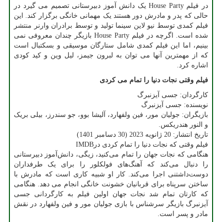
در فیلم
House Party
یک دانش آموز دبیرستانی تصمیم می گیرد در
حالی که پدر و مادرش دور هستند یک مهمانی خانگی برگزار کند. این
فیلم کمدی توسط نیو لاین سینما تولید و توسط برادران وارنر منتشر
شده است. اگرچه در فیلم
House Party
بازیگر چندان معروفی نمی
بینیم، اما این فیلم کمدی شامل ستارگان موسیقی و بسکتبال است
که از مهمترین آنها می توان به لبرون جیمز، لیل وین و کید کودی
اشاره کرد.
فیلم وقتی نجات دنیا را تمام می کردی
کارگردان: جسی آیزنبرگ
نویسنده: جسی آیزنبرگ
بازیگران: جولیان مور، فین ولفهارد، آلیشا بوو، جو سندرز، بیلی بریک
و النور هندریکس.
تاریخ انتشار: 20 ژانویه 2023 (30 دسامبر 1401)
فیلم وقتی که نجات دنیا را تمام کردی در
IMDB
هنگامی که نجات جهان را تمام می‌کنید، زیگی، دانش‌آموز دبیرستانی
را دنبال می‌کند که آهنگ‌های فولکلور را برای یک طرفداران
دوست‌داشتنی اجرا می‌کند. کار او شبیه کاری است که مادرش با
ساختن سرپناه برای قربانیان خشونت خانگی انجام می دهد. هنگامی
که کارتان تمام شد نجات جهان اولین فیلم به کارگردانی جسی
آیزنبرگ بازیگر سرشناس با بازی جولیان مور و فین ولفهارد در نقش
مادر و پسر است.