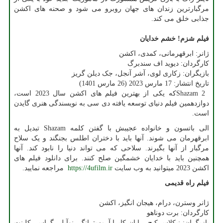
مرگبارترین زندان های جهان روبرو می شود و صحنه های اکشن
جذابی خلق می کند.
فیلم شزم! خشم خدایان
ژانر: ابرقهرمانی، کمدی، اکشن
کارگردان: دیوید اف سندبرگ
بازیگران: زکاری لوی، آشر آنجل، جک دیلن گریز
تاریخ انتشار: 17 مارس 2023 (26 مارس 1401)
Shazam 2
که یکی از بهترین فیلم های اکشن سال 2023 است،
دوازدهمین فیلم دنیای توسعه یافته دی سی به نویسندگی هنری گایدن
است.
الی باتسون و خانواده عجیبش با گفتن کلمه
Shazam
تبدیل به
ابرقهرمان می شوند. آنها باید با دختران اطلس بجنگند و یک سلاح
مرگبار از آنها بگیرند. سلاحی که می تواند دنیا را نابود کند. آنها
همچنین باید با خدایان خشمگین صلح کنند. برای دانلود فیلم های
اکشن 2023 میتوانید به وب سایت
https://4ufilm.ir
مراجعه نمایید.
فیلم راه قدیمی
ژانر وسترن، درام، هیجان انگیز، اکشن
کارگردان: برت دوناهو
بازیگران: نیکلاس کیج، رایان کایرا آرمسترانگ، نوآ لی گراس، کلینت