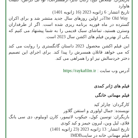
هاوارد
تاریخ انتشار: 6 ژانویه 2023 (16 ژانویه 1401)
The Old Way
در اولین روزهای سال جدید منتشر شد و برای اکران
گسترده در ماه فوریه برنامه ریزی شده است. اگر از طرفداران
وسترن هستید، تماشای سبک قدیمی را به شما پیشنهاد می کنیم که
یکی از بهترین فیلم های اکشن سال 2023 است.
این فیلم اکشن محصول 2023 داستان گانگستری را روایت می کند
که می خواهد قاتلان همسرش را پیدا کند. برای اجرای این تصمیم
دختر خردسالش نیز او را همراهی می کند.
آدرس وب سایت :
https://raykafilm.ir
فیلم های ژانر کمدی
فیلم مهمانی خانگی
کارگردان: چارلز کید
نویسنده: جمال اولوری و استفن گلاور
بازیگران: توسین کول، جیکوب لاتیمور، کارن اوبیلوم، دی سی یانگ
فلای، لیل وین، لبرون جیمز و کید کودی
تاریخ انتشار: 13 ژانویه 2023 (23 ژانویه 1401)
فیلم مهمانی خانه در سایت
IMDB