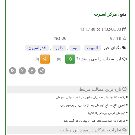
منبع:
مركز اسپرت
1402/08/08
14:47:49
764
5
/
0.0
تگهای خبر:
المپیك
,
تیم
,
داور
,
فدراسیون
این مطلب را می پسندید؟
(0)
(0)
X
تازه ترین مطالب مرتبط
رقابت 28 والیبالیست برای حضور در لیست نهائی تیم ملی
شروع تلخ مدافع تیم ملی بعد از جدایی از پرسپولیس
تیم ملی ترامپولین در راه ناگویا
دروازه بان تیم ملی هاکی ایران بهترین گلر آسیا شد
نظرات بینندگان در مورد این مطلب