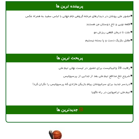
پربیننده ترین ها
حضور ملی پوشان در دیدارهای مرحله گروهی جام جهانی با لباس سفید به همراه عکس
قلعه نویی و تاج دوستان من هستند
علت تا درمان قطعی ریزش مو
مقابل بلژیک دست و پا بسته نیستیم
پربحث ترین ها
رقابت 28 والیبالیست برای حضور در لیست نهائی تیم ملی
شروع تلخ مدافع تیم ملی بعد از جدایی از پرسپولیس
دردسر جدید برای سرخپوشان پیام بازیکن مازادی که پرسپولیس را نگران کرد!
تیم ملی ترامپولین در راه ناگویا
جدیدترین ها