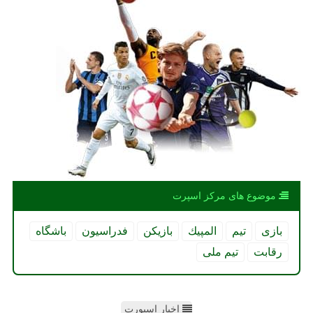
موضوع های مركز اسپرت
بازی
تیم
المپیك
بازیكن
فدراسیون
باشگاه
رقابت
تیم ملی
اخبار اسپورت