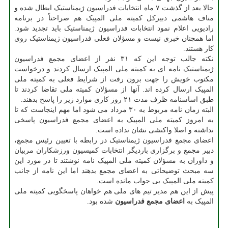
حالا بعد از گذشت ۷ ماه انتخابات فدراسیون ژیمناستیک ابطال شده و
مناف هاشمی دبیرکل کمیته ملی المپیک هم صراحتاً در برنامه
رادیویی اعلام نمود انتخابات فدراسیون ژیمناستیک باید تجدید شود.
اما همچنان خبری نیست و مسؤلان فعلی فدراسیون ژیمناستیک روی
کار هستند.
نکته جالب توجه این که ۳۱ نفر از اعضای مجمع فدراسیون
ژیمناستیک نامه ای به کمیته ملی المپیک ارسال کردند و درخواست
مکتوب خویش را جهت برون رفت از شرایط فعلی به کمیته ملی
المپیک ارسال کرده اند. آنها از مسؤلان کمیته ملی تقاضا کردند تا
طبق اساسنامه ظرف مدت ۲۱ روز کاری موارد زیر را پاسخ بدهند.
البته زمان نامه مربوط به ۳۰ مرداد می شود اما مهم اینجاست که تا
به امروز کمیته ملی المپیک به اعضای مجمع فدراسیون پاسخی
نداشته و اصلا واکنشی نشان نداده است.
اعضای مجمع فدراسیون ژیمناستیک در رابطه با تعیین رئیس مجمع،
دبیر مجمع و برگزاری باردیگر انتخابات کمیسیون ورزشکاران مربیان
و داوران به مسؤلان کمیته ملی المپیک نامه نوشتند تا در مورد این
سه مبحث توضیحاتی به اعضای مجمع بدهند اما این نامه از جانب
کمیته ملی المپیک بی جواب مانده است.
پیش از این هم مدیر تیم های ملی هم خواهان پاسخگویی کمیته ملی
المپیک به
اعضای مجمع فدراسیون
شده بود.