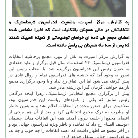
به گزارش مرکز اسپرت، وضعیت فدراسیون ژیمناستیک و
انتخاباتش در حالی همچنان بلاتکلیف است که اخیرا مشخص شده
اعضای مجمع طی نامه ای خواهان توضیحاتی از کمیته المپیک شدند
که پس از سه ماه همچنان بی پاسخ مانده است.
به گزارش مرکز اسپرت به نقل از مهر، مجمع پرحاشیه انتخابات
فدراسیون ژیمناستیک ۲۴ اسفندماه سال قبل برگزار و عابد حقدادی
به عنوان رئیس این فدراسیون برگزیده شد. با انتخاب رئیس این
تصور به وجود آمد که حاشیه های فدراسیون تمام و روال عادی در
پیش گرفته می شود اما این اتفاق رخ نداد و با وجود برگزاری مجمع
باز هم حواشی گریبان گیر این رشته مادر شد.
پیش از برگزاری مجمع انتخاباتی ژیمناستیک، زهرا اینچه درگاهی
رئیس سابق که یکی از نامزدهای ریاست این فدراسیون بود،
صلاحیتش برای حضور مجدد در انتخابات اعلام نشد و به همین خاطر
او مبادرت به ترک مجمع انتخاباتی کرد و بعد از آن هم برخی از
اعضای مجمع از جلسه بیرون آمدند. همه این اتفاقات مقابل چشمان
«یوسف الطبا» رخ داد که نماینده و ناظر ویژه فدراسیون جهانی بود و
در آخر مجمع هم اظهار داشت که «همه اتفاقات را چه خوب و چه بد،
به فدراسیون جهانی منتقل خواهد کرد».