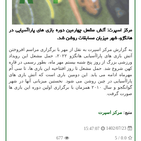
مرکز اسپرت: آتش مشعل چهارمین دوره بازی های پاراآسیایی در
هانگژو، شهر میزبان مسابقات روشن شد.
به گزارش مرکز اسپرت به نقل از مهر با برگزاری مراسم افروختن
آتش بازی های پاراآسیایی هانگژو ۲۰۲۲، حمل مشعل این رویداد
ورزشی بزرگ از روز پنج شنبه بیستم مهر ماه، بطور رسمی در قاره
کهن شروع شد. حمل مشعل تا روز افتتاحیه این بازی ها، تا سی اُم
مهرماه ادامه می یابد. این دومین باری است که آتش بازی های
پاراآسیایی در چین روشن می شود. نخستین میزبانی آنها در شهر
گوانگجو و سال ۲۰۱۰ همزمان با برگزاری اولین دوره این بازی ها
صورت گرفت.
منبع:
مركز اسپرت
1402/07/23
15:47:07
677
5
/
0.0