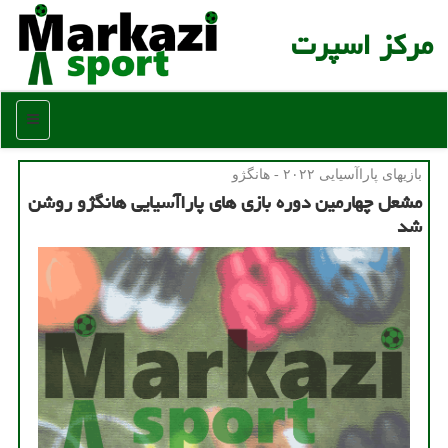
مركز اسپرت
منو
بازیهای پاراآسیایی ۲۰۲۲ - هانگژو
مشعل چهارمین دوره بازی های پاراآسیایی هانگژو روشن
شد