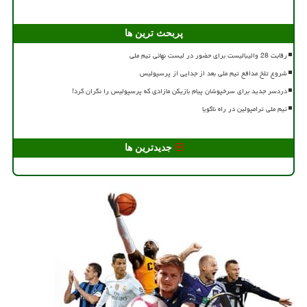
پربحث ترین ها
رقابت 28 والیبالیست برای حضور در لیست نهائی تیم ملی
شروع تلخ مدافع تیم ملی بعد از جدایی از پرسپولیس
دردسر جدید برای سرخپوشان پیام بازیکن مازادی که پرسپولیس را نگران کرد!
تیم ملی ترامپولین در راه ناگویا
جدیدترین ها