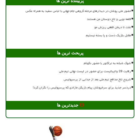
پربیننده ترین ها
حضور ملی پوشان در دیدارهای مرحله گروهی جام جهانی با لباس سفید به همراه عکس
قلعه نویی و تاج دوستان من هستند
علت تا درمان قطعی ریزش مو
مقابل بلژیک دست و پا بسته نیستیم
پربحث ترین ها
شوک شبانه به تراکتور با حضور نکونام
رقابت 28 والیبالیست برای حضور در لیست نهائی تیم ملی
شروع تلخ مدافع تیم ملی بعد از جدایی از پرسپولیس
دردسر جدید برای سرخپوشان پیام بازیکن مازادی که پرسپولیس را نگران کرد!
جدیدترین ها