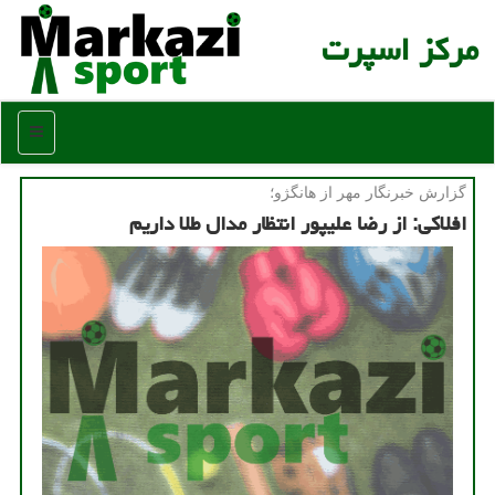
مركز اسپرت
منو
گزارش خبرنگار مهر از هانگژو؛
افلاکی: از رضا علیپور انتظار مدال طلا داریم