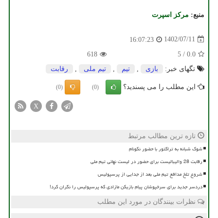
منبع:
مركز اسپرت
1402/07/11
16:07:23
618
5
/
0.0
تگهای خبر:
بازی
,
تیم
,
تیم ملی
,
رقابت
این مطلب را می پسندید؟
(0)
(0)
X
تازه ترین مطالب مرتبط
شوک شبانه به تراکتور با حضور نکونام
رقابت 28 والیبالیست برای حضور در لیست نهائی تیم ملی
شروع تلخ مدافع تیم ملی بعد از جدایی از پرسپولیس
دردسر جدید برای سرخپوشان پیام بازیکن مازادی که پرسپولیس را نگران کرد!
نظرات بینندگان در مورد این مطلب