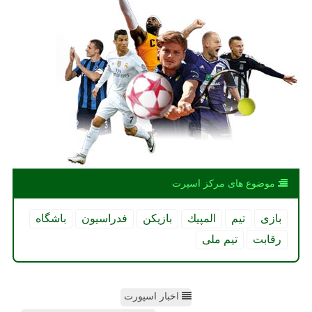
موضوع های مركز اسپرت
بازی
تیم
المپیك
بازیكن
فدراسیون
باشگاه
رقابت
تیم ملی
اخبار اسپورت