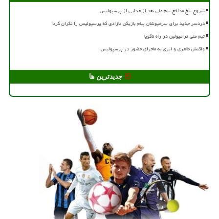
شروع تلخ مدافع تیم ملی بعد از جدایی از پرسپولیس
دردسر جدید برای سرخپوشان پیام بازیکن مازادی که پرسپولیس را نگران کرد!
تیم ملی ترامپولین در راه ناگویا
واکنش طاهری و ایری به ماجرای حضور در پرسپولیس
جدیدترین ها