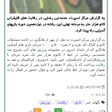
به گزارش مرکز اسپرت، محمدنبی رضایی در رقابت های قایقرانی
کانو هزار متر به مرحله نهایی این رشته در نوزدهمین دوره بازیهای
آسیایی راه پیدا کرد.
به گزارش مرکز اسپرت به نقل از مهر از هانگژو، در ادامه مسابقات
کانو و کایاک تک نفره و ۲ نفره ۵۰۰ و ۱۰۰۰ مردان بازی های آسیایی
هانگژو که از بامداد امروز در مجموعه
ورزش
های آبی شروع شد
محمدنبی رضایی در خط ۶ کانوی هزار متر تک نفره مردان با
ورزشکارانی از تاجیکستان، چین تایپه، اندونزی، قزاقستان و هند به
رقابت
پرداخت که با زمان ۴ دقیقه و ۲ ثانیه پس از حریف تایپه ای
بعنوان نفر دوم از خط پایان عبور کرد و جواز حضور در فینال را به
دست آورد.
1402/07/08
15:05:06
588
5
/
0.0
تگهای خبر:
بازی
,
رقابت
,
ورزش
این مطلب را می پسندید؟
(0)
(0)