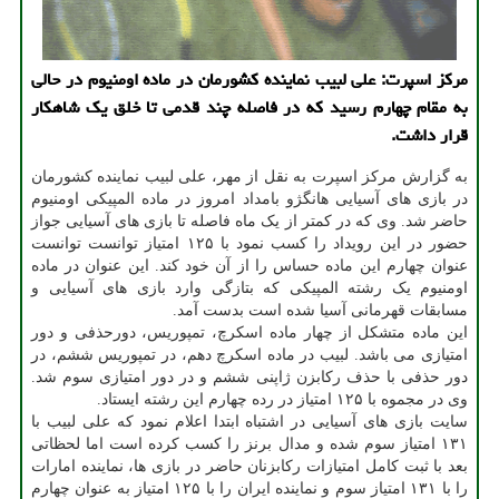
مرکز اسپرت: علی لبیب نماینده کشورمان در ماده اومنیوم در حالی
به مقام چهارم رسید که در فاصله چند قدمی تا خلق یک شاهکار
قرار داشت.
به گزارش مرکز اسپرت به نقل از مهر، علی لبیب نماینده کشورمان
در بازی های آسیایی هانگژو بامداد امروز در ماده المپیکی اومنیوم
حاضر شد. وی که در کمتر از یک ماه فاصله تا بازی های آسیایی جواز
حضور در این رویداد را کسب نمود با ۱۲۵ امتیاز توانست توانست
عنوان چهارم این ماده حساس را از آن خود کند. این عنوان در ماده
اومنیوم یک رشته المپیکی که بتازگی وارد بازی های آسیایی و
مسابقات قهرمانی آسیا شده است بدست آمد.
این ماده متشکل از چهار ماده اسکرچ، تمپوریس، دورحذفی و دور
امتیازی می باشد. لبیب در ماده اسکرچ دهم، در تمپوریس ششم، در
دور حذفی با حذف رکابزن ژاپنی ششم و در دور امتیازی سوم شد.
وی در مجموه با ۱۲۵ امتیاز در رده چهارم این رشته ایستاد.
سایت بازی های آسیایی در اشتباه ابتدا اعلام نمود که علی لبیب با
۱۳۱ امتیاز سوم شده و مدال برنز را کسب کرده است اما لحظاتی
بعد با ثبت کامل امتیازات رکابزنان حاضر در بازی ها، نماینده امارات
را با ۱۳۱ امتیاز سوم و نماینده ایران را با ۱۲۵ امتیاز به عنوان چهارم