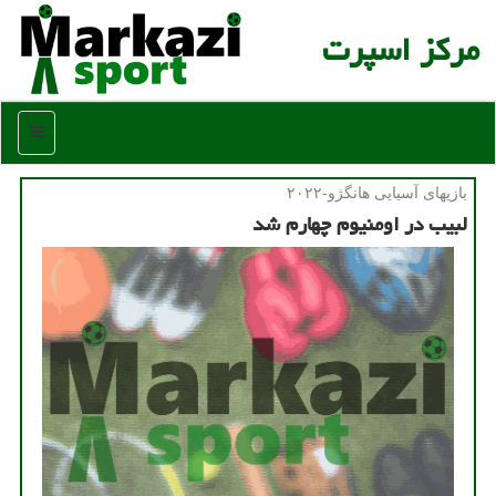
مركز اسپرت
منو
بازیهای آسیایی هانگژو-۲۰۲۲
لبیب در اومنیوم چهارم شد