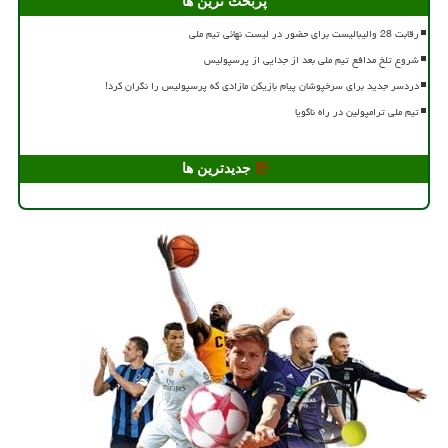
پربحث ترین ها
رقابت 28 والیبالیست برای حضور در لیست نهائی تیم ملی
شروع تلخ مدافع تیم ملی بعد از جدایی از پرسپولیس
دردسر جدید برای سرخپوشان پیام بازیکن مازادی که پرسپولیس را نگران کرد!
تیم ملی ترامپولین در راه ناگویا
جدیدترین ها