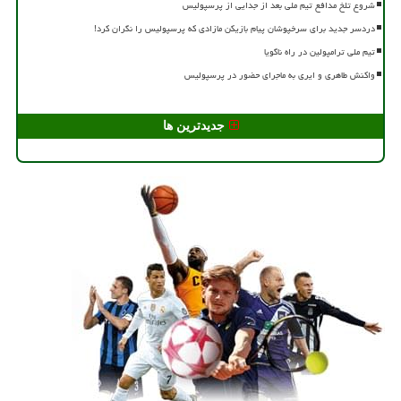
شروع تلخ مدافع تیم ملی بعد از جدایی از پرسپولیس
دردسر جدید برای سرخپوشان پیام بازیکن مازادی که پرسپولیس را نگران کرد!
تیم ملی ترامپولین در راه ناگویا
واکنش طاهری و ایری به ماجرای حضور در پرسپولیس
جدیدترین ها