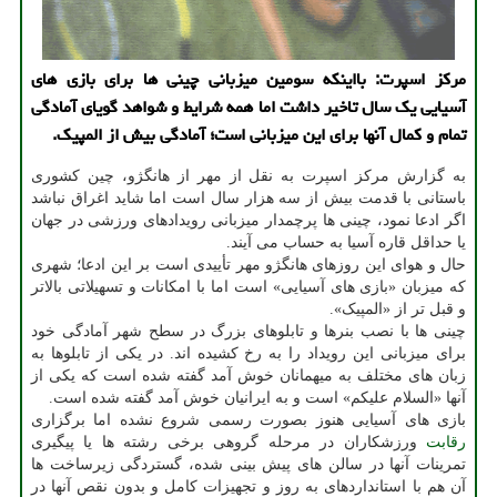
مرکز اسپرت: بااینکه سومین میزبانی چینی ها برای بازی های
آسیایی یک سال تاخیر داشت اما همه شرایط و شواهد گویای آمادگی
تمام و کمال آنها برای این میزبانی است؛ آمادگی بیش از المپیک.
به گزارش مرکز اسپرت به نقل از مهر از هانگژو، چین کشوری
باستانی با قدمت بیش از سه هزار سال است اما شاید اغراق نباشد
اگر ادعا نمود، چینی ها پرچمدار میزبانی رویدادهای ورزشی در جهان
یا حداقل قاره آسیا به حساب می آیند.
حال و هوای این روزهای هانگژو مهر تأییدی است بر این ادعا؛ شهری
که میزبان «بازی های آسیایی» است اما با امکانات و تسهیلاتی بالاتر
و قبل تر از «المپیک».
چینی ها با نصب بنرها و تابلوهای بزرگ در سطح شهر آمادگی خود
برای میزبانی این رویداد را به رخ کشیده اند. در یکی از تابلوها به
زبان های مختلف به میهمانان خوش آمد گفته شده است که یکی از
آنها «السلام علیکم» است و به ایرانیان خوش آمد گفته شده است.
بازی های آسیایی هنوز بصورت رسمی شروع نشده اما برگزاری
رقابت
ورزشکاران در مرحله گروهی برخی رشته ها یا پیگیری
تمرینات آنها در سالن های پیش بینی شده، گستردگی زیرساخت ها
آن هم با استانداردهای به روز و تجهیزات کامل و بدون نقص آنها در