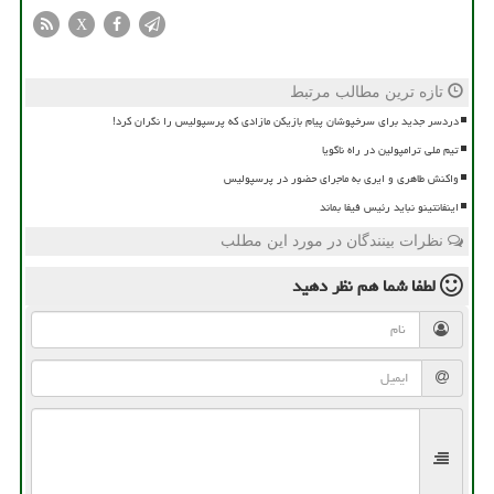
X
تازه ترین مطالب مرتبط
دردسر جدید برای سرخپوشان پیام بازیکن مازادی که پرسپولیس را نگران کرد!
تیم ملی ترامپولین در راه ناگویا
واکنش طاهری و ایری به ماجرای حضور در پرسپولیس
اینفانتینو نباید رئیس فیفا بماند
نظرات بینندگان در مورد این مطلب
لطفا شما هم
نظر دهید