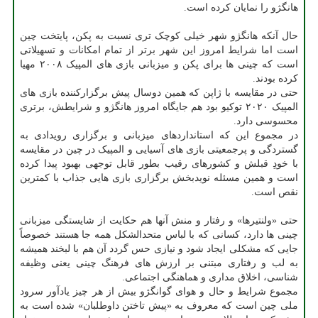
هانگژو را نمایان کرده است.
حال آنکه هانگژو شهر خیلی کوچک تری نسبت به پکن، پایتخت چین
است اما شرایط امروز این شهر برتر از تمام امکانات و تسهیلاتی
است که چینی ها برای پکن و میزبانی بازی های المپیک ۲۰۰۸ مهیا
کرده بودند.
حتی در مقایسه با ژاپن که همین دوسال پیش برگزارکننده بازی های
المپیک ۲۰۲۰ توکیو بود هم جایگاه امروز هانگژو و شرایطش، برتری
محسوسی دارد.
در مجموع این که استانداردهای میزبانی و برگزاری رویدادی به
گستردگی و پرجمعیتی بازی های آسیایی و المپیک در چین در مقایسه
با خودِ قبلش و کشورهای رقیب بطور قابل توجهی بهبود پیدا کرده
است و همین مسئله نویدبخش برگزاری بازی هایی جذاب با کمترین
نقص است.
حتی «ولنتیرها» و رفتار و منش آنها هم حکایت از شایستگی میزبانی
چینی ها دارد، کسانی که با لباس متحدالشکل همه جا هستند خصوصاً
جایی که مشکلی ایجاد شود و نیازی حس گردد آن هم با لبخند همیشه
به لب و رفتاری مبتنی بر ارزش های فرهنگ چینی یعنی وظیفه
شناسی، اخلاق مداری و هماهنگی اجتماعی.
مجموع شرایط و حال و هوای گوانگژو بیش از هر چیز یادآور سرود
ملی چین است که معروف به «پیش تاختن داوطلبان» شده است به