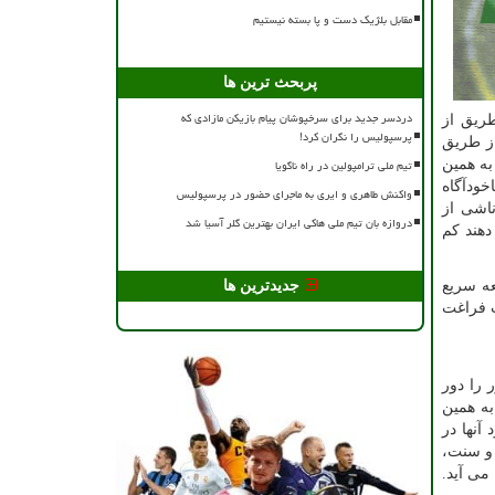
مقابل بلژیک دست و پا بسته نیستیم
پربحث ترین ها
دردسر جدید برای سرخپوشان پیام بازیکن مازادی که
ریق از
پرسپولیس را نگران کرد!
ز طریق
تیم ملی ترامپولین در راه ناگویا
ه همین
ودآگاه
واکنش طاهری و ایری به ماجرای حضور در پرسپولیس
ناشی از
دروازه بان تیم ملی هاکی ایران بهترین گلر آسیا شد
دهند کم
عه سریع
جدیدترین ها
ت فراغت
 را دور
به همین
آنها در
 و سنت،
می آید.