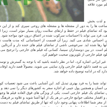
م مورد علاقه
ه و لذت بخش
اعت ها را به دور از مشغله ها و مشغله های روحی سپری کند و از این ط
 که تماشای فیلم در حفظ و ارتقای سلامت روان بسیار موثر است، زیرا ا
 فرد می تواند با احساسات سرکوب شده در اعماق درون خود مواجه شود. ب
ن احساس شادی می کنید. زیرا آن قسمت از احساساتی که مدت هاست ناخ
ها رها شده اید. سرخوشی ناشی از تماشای فیلم های خنده دار و آدرنالین 
یلم است. در بین دوستداران سینما، کسانی که فیلم های خارجی را ترجیح می 
نلود فیلم خارجی از تلویزیون صحبت خواهیم کرد.
یر ایرانی اشاره کرد، اما در نظر داشته باشید که با توجه به گسترش و توس
قتی به قصد دانلود فیلم خارجی وارد سایتی می شوید، معمولاً قصد دارید اوقا
دارد که در ادامه توضیح داده خواهد شد.
اند شما را به فرد بهتری تبدیل کند. این آشنایی باعث می شود تعصبات کور
ندگی انسان و همچنین پول جیبی او اجازه سفر به کشورهای دیگر را نمی دهد و 
تماشای یک فیلم خارجی است. یکی از ویژگی های فوق العاده فیلم ها وجود 
ن و اقشار مختلف جوامع خارجی در هر یک از آنها آشنا شوید و علاوه بر فرهنگ
 از مغز شما اطلاعات پنهانی وجود دارد که تنها از طریق تماشای فیلم به دست 