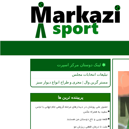
لینک دوستان مركز اسپرت
تبلیغات انتخابات مجلس
مستر گرین وال | مجری و طراح انواع دیوار سبز
پربیننده ترین ها
حضور ملی پوشان در دیدارهای مرحله گروهی جام جهانی با لباس
سفید به همراه عکس
قلعه نویی و تاج دوستان من هستند
علت تا درمان قطعی ریزش مو