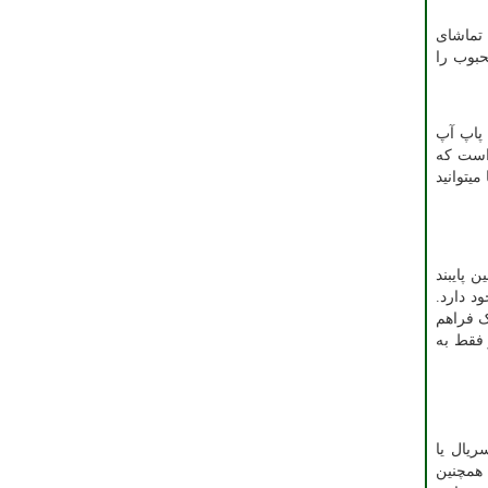
 تماشای
بوب را
 پاپ آپ
 است که
یتوانید
 پایبند
د دارد.
ک فراهم
 فقط به
ریال یا
 همچنین