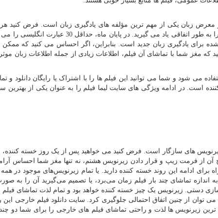
طلاعات عمومی، فیلم ها منابع بسیار خوبی هستند.
ر معرض زبان یکی از مهم ترین مؤلفه های یادگیری زبان است. فرض کنید هر
فیلم انگلیسی خارجی تماشا می کنید و یکی از عبارات آن را به طور اتفاقی یاد می گیرید. در پایان ماه، حدا
شده برای یادگیری زبان جدید است. بنابراین، اگر احساس می کنید که ممکن
د که مغز شما با تماشای آن فیلم، اطلاعات زیادی از جمله اطلاعات زبان موثر
ه می شود و شما می توانید این فیلم ها را با اشتراک یا رایگان دانلود و تماش
ننده است. در ادامه ویژگی های سایت لیما فیلم را به عنوان یکی از بهترین س
رنویس های سازگار است. فرض کنید می خواهید پس از یک روز خسته کننده، 
خراج آن از فرمت زیپ و قرار دادن زیرنویس هشتم، نه تنها مغز شما احساس آر
برای ادامه این روند خسته کننده دارید. یا تمام زیرنویس‌های موجود در همه 
به اندازه تماشای چند بار فیلم زمان می‌برد، یا تصمیم می‌گیرید آن را به صو
سازی دستی. زیرنویس یک چیز خسته کننده خواهد بود و تمام لذت تماشای فیلم را
می توان از چنین اتفاق احتمالی جلوگیری کرد. سایت دانلود فیلم خارجی این ر
ترین زیرنویس ها لذت و راحتی تماشای فیلم های خارجی را برای شما دو چند