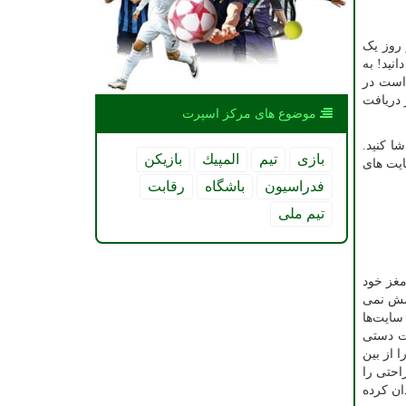
 روز یک
قل 30 عبارت انگلیسی را می دانید! به
 است در
 دریافت
موضوع های مركز اسپرت
ا کنید.
بازی
تیم
المپیك
بازیكن
ایت های
فدراسیون
باشگاه
رقابت
تیم ملی
مغز خود
امش نمی
سایت‌ها
رت دستی
 از بین
احتی را
ان کرده