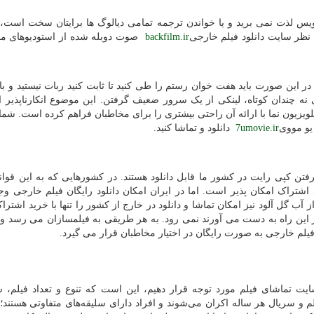
نویس لذت نمی برید و یا خواندن ترجمه تمامی دیالوگ ها برایتان سخت است،
 نظر سایت دانلود فیلم خارجی
backfilm.ir
صوت دوبله شده از استودیوهای مح
، در این صورت باید هفت خوان رستم را طی کنید تا ثابت کنید ربات نیستید و با
 نه چندان کوتاه، لینکی از یک سرور ضعیف گرفتن. این موضوع انکارناپذیر
یون نما با ارائه آن راحتی بیشتری را برای مخاطبان فراهم کرده است. شما م
 یو مووی
7umovie.ir
دانلود و تماشا کنید.
تن کپی رایت در کشور ما قابل دانلود هستند. در کشورهایی که به این قوانین
اشتراک امکان پذیر است. اما در ایران امکان دانلود رایگان فیلم خارجی وجو
 گل آلود نیز امکان تماشا و دانلود در خارج از کشور را تنها با خرید اشترا
ز این راه به دست می آورند نمی رود. به هر طریقی به فیلمسازان می رسد و
فیلم خارجی به صورت رایگان در اختیار مخاطبان قرار می گیرد.
 سایت تماشای فیلم مورد توجه قرار دهیم، این است که تنوع و تعداد فیلم، س
م و سریال هر ساله اکران می‌شوند و افراد دارای سلیقه‌های متفاوتی هستند؛