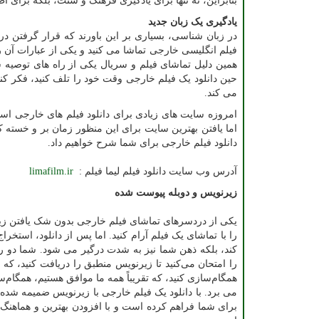
بنابراین، نه تنها برای یادگیری فرهنگ و سنت، بلکه برای ا
یادگیری یک زبان جدید
در زبان شناسی، بسیاری بر این باورند که قرار گرفتن د
همین دلیل تماشای فیلم و سریال یکی از راه های توصیه 
حین دانلود یک فیلم خارجی وقت خود را تلف کنید، فکر کنی
می کند.
امروزه سایت های زیادی برای دانلود فیلم های خارجی استفاد
اما یافتن بهترین سایت برای این منظور زمان بر و خسته ک
دانلود فیلم خارجی برای شما شرح خواهیم داد.
آدرس وب سایت دانلود فیلم لیما فیلم :
limafilm.ir
زیرنویس و دوبله پیوست شده
یکی از دردسرهای تماشای فیلم خارجی بدون شک یافتن زی
را با تماشای یک فیلم آرام کنید. اما پس از دانلود، است
کند، بلکه ذهن شما نیز به شدت درگیر می شود. شما دو راه 
را امتحان می‌کنید تا زیرنویس منطبق را دریافت کنید، که 
همگام‌سازی کنید، که تقریباً همه ما موافق هستیم، همگام‌
می برد. با دانلود یک فیلم خارجی با زیرنویس ضمیمه شده 
برای شما فراهم کرده است و با افزودن بهترین و هماهنگ 