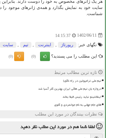
هر یک ژانرهای مخصوص به خود را دوست دارند. بنابراین یک 
سایت خود به نمایش بگذارد و همه‌ی ژانرهای موجود را د
شماست.
1402/06/11
14:15:37
تگهای خبر:
رپورتاژ
,
اینترنت
,
تیم
,
سایت
این مطلب را می پسندید؟
(0)
(0)
تازه ترین مطالب مرتبط
تیم ملی ترامپولین در راه ناگویا
دروازه بان تیم ملی هاکی ایران بهترین گلر آسیا شد
اینفانتینو نباید رئیس فیفا بماند
طلای جام جهانی به نام جوانمردی و گلوی
نظرات بینندگان در مورد این مطلب
لطفا شما هم
در مورد این مطلب
نظر دهید