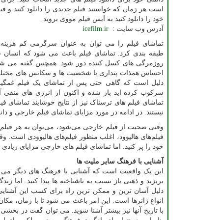
است هر زمان که خواستید فیلم جدیدی را دانلود کنید و فیل
خود را دانلود کنید به آیس فیلم مووی بروید.
آدرس وب سایت :
icefilm.ir
تماشای فیلم را می توان به عنوان سرگرمی کم هزین
طبقه بندی کرد. تماشای فیلم باعث می شود که انسان س
روزمرگی های کسل کننده دور شود. همچنین گفته می شود
احساس همذات پنداری با شخصیت ها و سکانس های مختلف،
دلیل است که گاهی حتی پس از تماشای یک فیلم غمگی
سرکوب کرده اید باز شده و اکنون از انرژی های منفی آن
تماشای فیلم های ترسناک نیز از نتایج خوشایند تماشای ف
نیستند. در ادامه در مورد مزایای تماشای فیلم خارجی و دا
وقتی صحبت از فیلم خارجی می‌شود، می‌توان به هر فیلم غ
فیلم‌های هالیوود، اغلب منظور فیلم‌های هالیوودی است. و
خود را پر کنید. اما تماشای فیلم های خارجی مزایای زیادی 
آشنایی با فرهنگ سایر ملیت ها
این یک واقعیت است که آشنایی با فرهنگ های دیگر می تو
بریزید و ذهنی باز نسبت به ناشناخته ها پیدا کنید. اما ز
دلیل آسان ترین و ممکن ترین راه برای کسب این آشنایی 
انواع ژانرها است. این امر باعث می شود تا با زمان، مکا
با تاریخ آنها نیز بیشتر آشنا شوید. می توان گفت در بخشی