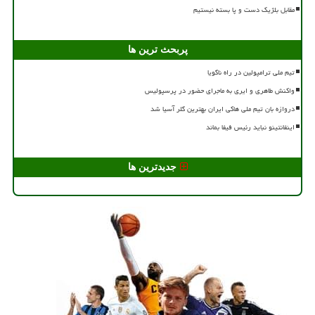
مقابل بلژیک دست و پا بسته نیستیم
پربحث ترین ها
تیم ملی ترامپولین در راه ناگویا
واکنش طاهری و ایری به ماجرای حضور در پرسپولیس
دروازه بان تیم ملی هاکی ایران بهترین گلر آسیا شد
اینفانتینو نباید رئیس فیفا بماند
جدیدترین ها