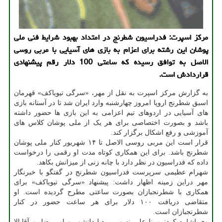
مرکز اسپرت: فدراسیون شطرنج در امتداد بهبود شرایط فنی ملی
پوشان این رشته برای اعزام به بازی های آسیایی با مربی روسی
الاصل به توافق رسیده که ساعتی 100 دلار رقم پیشنهادی
قراردادش است.
به گزارش مرکز اسپرت به نقل از مهر، «سرگی تیویاکف» قهرمان
اسبق شطرنج اروپا امروز چهارشنبه وارد ایران شد تا در آستانه بازی
های آسیایی در اردوهای تیم اعزامی به این بازی ها حضور داشته
باشد و بصورت اختصاصی برای هر یک از ملی پوشان کلاس های
آموزشی و رفع اشکال برگزار کند.
قرار است این مربی روسی الاصل تا ۱۴ شهریور کنار ملی پوشان
شطرنج باشد. برای این همکاری کوتاه مدت او رقمی را درخواست
داده که فدراسیون در نظر دارد با چانه زنی از میزانش بکاهد.
شهرام عظیمی سرپرست فدراسیون شطرنج در گفتگو با خبرنگار
مهر دراین زمینه اظهار داشت: پیشنهاد «سرگی تیویاکف» برای
همکاری با شطرنجبازان بصورت ساعتی مطرح گردیده است. او
متقاضی دریافت ۱۰۰ دلار برای هر ساعت حضور در کنار
شطرنجبازان است.
وی اشاره کرد: مبینا علی نسب، بردیا دانشور و امیررضا پورآقابالا