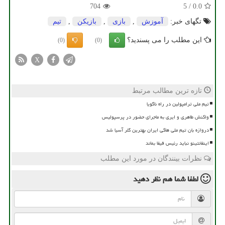
704
5
/
0.0
تگهای خبر:
آموزش
,
بازی
,
بازیكن
,
تیم
این مطلب را می پسندید؟
(0)
(0)
X
تازه ترین مطالب مرتبط
تیم ملی ترامپولین در راه ناگویا
واکنش طاهری و ایری به ماجرای حضور در پرسپولیس
دروازه بان تیم ملی هاکی ایران بهترین گلر آسیا شد
اینفانتینو نباید رئیس فیفا بماند
نظرات بینندگان در مورد این مطلب
لطفا شما هم
نظر دهید