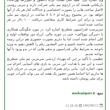
بازیکنانی هستند که در اردوی تیم ملی شرکت دارند و مربی روسی
الاصل ساعت هایی را بصورت اختصاصی و جداگانه کنار هر یک از آنها
خواهد بود. در مجموع روزانه او ۶ تا ۸ ساعت در اردوی تیم ملی
است و برای این شرایط کاری متقاضی دریافت ۱۰۰ دلار در هر
ساعت شده است.
سرپرست فدراسیون شطرنج اشاره کرد: در مورد چگونگی همکاری
با «سرگی تیویاکف» حتی در حوزه مالی، ازراه دور توافقات اولیه و
کلی انجام شده است اما بنا داریم بصورت حضوری هم دراین زمینه
صحبت هایی داشته باشیم و حتی المقدور رقم را کاهش دهیم به ویژه
باتوجه به شرایط مالی فدراسیون و بدهی هایی که در بدو ورود با آنها
مواجه شدیم.
عظیمی با تأکید بر این که مهرداد اردشی سرمربی تیم ملی شطرنج
است و این تیم با هدایت این مربی به بازی های آسیایی اعزام می
شود، اشاره کرد: بنایی برای همراه داشتن این مربی در جریان بازی
ها نداریم اما اساسا همین حضور یک هفته ای می تواند تاثیرات خوبی
برای ملی پوشان داشته باشد.
منبع:
markazisport.ir
1402/06/11
12:18:18