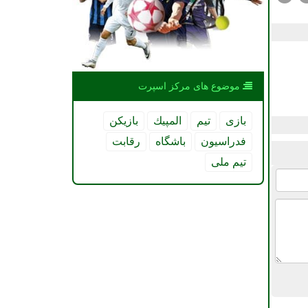
موضوع های مركز اسپرت
بازی
تیم
المپیك
بازیكن
فدراسیون
باشگاه
رقابت
تیم ملی