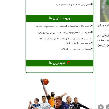
مقابل بلژیک دست و پا بسته نیستیم
پربحث ترین ها
په برای
رقابت 28 والیبالیست برای حضور در لیست نهائی تیم ملی
شروع تلخ مدافع تیم ملی بعد از جدایی از پرسپولیس
زیکن در
دردسر جدید برای سرخپوشان پیام بازیکن مازادی که
انی مدت
پرسپولیس را نگران کرد!
سن ژرمن
تیم ملی ترامپولین در راه ناگویا
جدیدترین ها