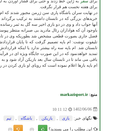
برای
سفر
به ژاپن خط زدند و حتی برای فشار آوردن به او
برای هفته نخست هم قرار نگرفت.
در نهایت سران باشگاه پاری سن ژرمن مجبور شدند که ام با
خریدهای بزرگی که در تابستان داشتند به ترکیب برگرداند 
آنها جواب داد و وی در دو بازی اخیر سه گل به ثمر رسانده
باوجود آن که هواداران رئال مادرید بی صبرانه منتظر پیوستن
فصل جاری بصورت قطعی مشخص شد بطوریکه وی در تابستان
تلیفوت نوشت: ام باپه تصمیم گرفت که تا پایان قرارداد
تابستان شد. ام باپه سه راه بیشتر ندارد یا اینکه قراردا
تمدید خواهدنمود که در این صورت جایگاه ویژه ای در فرآین
باقی می ماند تا در تابستان سال بعد بازیکن آزاد شود و به
ام باپه بارها اعلام نموده است که رویای او بازی کردن در
منبع:
markazisport.ir
1402/06/06
10:11:12
تگهای خبر:
بازی
,
بازیكن
,
باشگاه
,
تیم
این مطلب را می پسندید؟
(0)
(0)