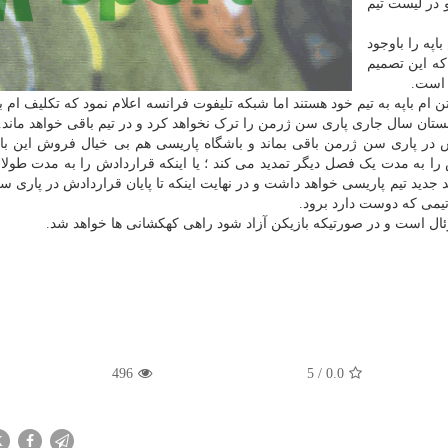
 در لیست تیم
په را باوجود
که این تصمیم
 است.
 ام باپه به تیم خود هستند اما شبکه تلیفوت فرانسه اعلام نمود که تکلیف ام با
 سال جاری پاری سن ژرمن را ترک نخواهد کرد و در تیم باقی خواهد ماند.
ش در پاری سن ژرمن باقی بماند و باشگاه پاریسی هم بی خیال فروش این با
دش را به مدت یک فصل دیگر تمدید می کند ؛ یا اینکه قراردادش را به مدت طول
د جدید تیم پاریسی خواهد داشت و در نهایت اینکه تا پایان قراردادش در پاری 
 تیمی که دوست دارد برود.
 رئال است و در صورتیکه بازیکن آزاد شود راهی کهکشانی ها خواهد شد.
496
5
/
0.0
X