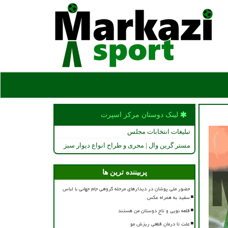
لینک دوستان مركز اسپرت
تبلیغات انتخابات مجلس
مستر گرین وال | مجری و طراح انواع دیوار سبز
پربیننده ترین ها
حضور ملی پوشان در دیدارهای مرحله گروهی جام جهانی با لباس
سفید به همراه عکس
قلعه نویی و تاج دوستان من هستند
علت تا درمان قطعی ریزش مو