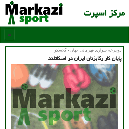
مركز اسپرت
منو
دوچرخه سواری قهرمانی جهان - گلاسكو
پایان کار رکابزنان ایران در اسکاتلند