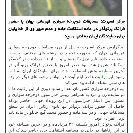
مرکز اسپرت: مسابقات دوچرخه سواری قهرمانی جهان با حضور
فرانک پرتوآذر در ماده استقامت جاده و عدم عبور وی از خط پایان
برای نمایندگان ایران به انتها رسید.
به گزارش مرکز اسپرت به نقل از مهر، مسابقات دوچرخه سواری
قهرمانی جهان که بصورت تجمیع در رشته های مختلف، پیست،
استقامت جاده، تایم تریل، کوهستان و … از ۱۱ مردادماه در گلاسکو
اسکاتلند شروع شده بود عصر امروز با حضور فرانک پرتو آذر در
آخرین
مسابقه
بخش استقامت جاده برای نمایندگان ایران به انتها
رسید. این
رقابت
ها در ایام آینده در مواد و رشته های دیگر در رده
های سنی مختلف ادامه پیدا می کند.
تیم دوچرخه سواری کشورمان بعد از سالها دوری از این رقابت ها با
دو نماینده زن و مرد به همراهی رییس فدراسیون دوچرخه سواری و
مسئول بین الملل فدراسیون در این رویداد جهانی حاضر بودکه
حاصل آن حضور فرانک پرتوآذر تنها بانوی رکابزن ایران در سطح
مسابقات جهانی و در سه ماده و حضور محمد گنج خانلو در ماده تایم
تریل انفرادی بود.
فرانک پرتوآذر امروز یکشنبه ۲۲ مردادماه و در آخرین مسابقه خود
در این رقابتها، در حالی در مسابقه استقامت جاده حاضر شد که این