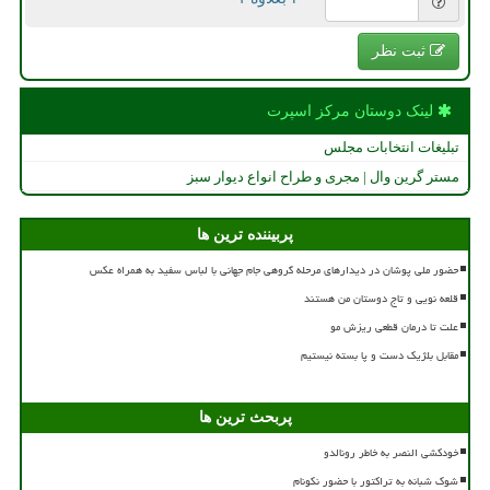
ثبت نظر
لینک دوستان مركز اسپرت
تبلیغات انتخابات مجلس
مستر گرین وال | مجری و طراح انواع دیوار سبز
پربیننده ترین ها
حضور ملی پوشان در دیدارهای مرحله گروهی جام جهانی با لباس سفید به همراه عکس
قلعه نویی و تاج دوستان من هستند
علت تا درمان قطعی ریزش مو
مقابل بلژیک دست و پا بسته نیستیم
پربحث ترین ها
خودکشی النصر به خاطر رونالدو
شوک شبانه به تراکتور با حضور نکونام