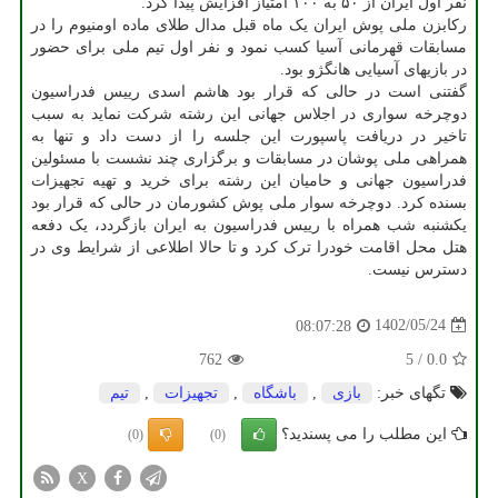
نفر اول ایران از ۵۰ به ۱۰۰ امتیاز افزایش پیدا کرد.
رکابزن ملی پوش ایران یک ماه قبل مدال طلای ماده اومنیوم را در
مسابقات قهرمانی آسیا کسب نمود و نفر اول تیم ملی برای حضور
در بازیهای آسیایی هانگژو بود.
گفتنی است در حالی که قرار بود هاشم اسدی رییس فدراسیون
دوچرخه سواری در اجلاس جهانی این رشته شرکت نماید به سبب
تاخیر در دریافت پاسپورت این جلسه را از دست داد و تنها به
همراهی ملی پوشان در مسابقات و برگزاری چند نشست با مسئولین
فدراسیون جهانی و حامیان این رشته برای خرید و تهیه تجهیزات
بسنده کرد. دوچرخه سوار ملی پوش کشورمان در حالی که قرار بود
یکشنبه شب همراه با رییس فدراسیون به ایران بازگردد، یک دفعه
هتل محل اقامت خودرا ترک کرد و تا حالا اطلاعی از شرایط وی در
دسترس نیست.
1402/05/24
08:07:28
762
5
/
0.0
تگهای خبر:
بازی
,
باشگاه
,
تجهیزات
,
تیم
این مطلب را می پسندید؟
(0)
(0)
X