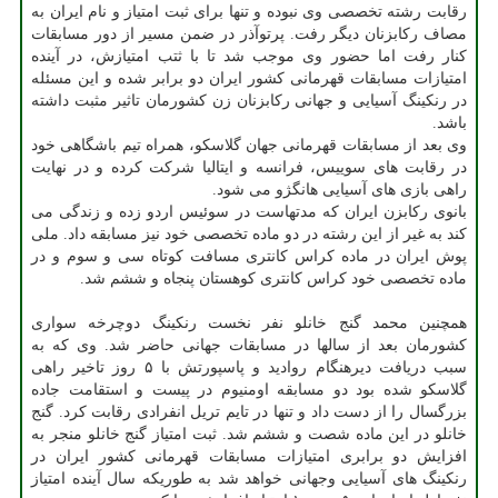
رقابت رشته تخصصی وی نبوده و تنها برای ثبت امتیاز و نام ایران به
مصاف رکابزنان دیگر رفت. پرتوآذر در ضمن مسیر از دور مسابقات
کنار رفت اما حضور وی موجب شد تا با ثتب امتیازش، در آینده
امتیازات مسابقات قهرمانی کشور ایران دو برابر شده و این مسئله
در رنکینگ آسیایی و جهانی رکابزنان زن کشورمان تاثیر مثبت داشته
باشد.
وی بعد از مسابقات قهرمانی جهان گلاسکو، همراه تیم باشگاهی خود
در رقابت های سوییس، فرانسه و ایتالیا شرکت کرده و در نهایت
راهی بازی های آسیایی هانگژو می شود.
بانوی رکابزن ایران که مدتهاست در سوئیس اردو زده و زندگی می
کند به غیر از این رشته در دو ماده تخصصی خود نیز مسابقه داد. ملی
پوش ایران در ماده کراس کانتری مسافت کوتاه سی و سوم و در
ماده تخصصی خود کراس کانتری کوهستان پنجاه و ششم شد.
همچنین محمد گنج خانلو نفر نخست رنکینگ دوچرخه سواری
کشورمان بعد از سالها در مسابقات جهانی حاضر شد. وی که به
سبب دریافت دیرهنگام روادید و پاسپورتش با ۵ روز تاخیر راهی
گلاسکو شده بود دو مسابقه اومنیوم در پیست و استقامت جاده
بزرگسال را از دست داد و تنها در تایم تریل انفرادی رقابت کرد. گنج
خانلو در این ماده شصت و ششم شد. ثبت امتیاز گنج خانلو منجر به
افزایش دو برابری امتیازات مسابقات قهرمانی کشور ایران در
رنکینگ های آسیایی وجهانی خواهد شد به طوریکه سال آینده امتیاز