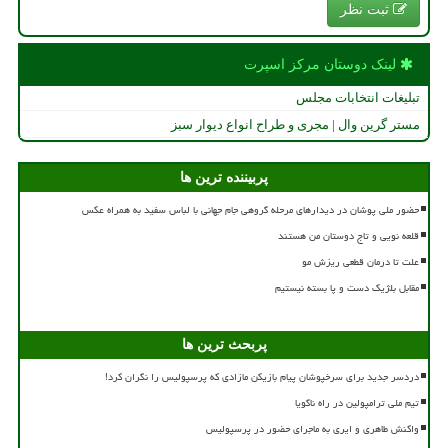
ثبت نظر
لینک دوستان مركز اسپرت
تبلیغات انتخابات مجلس
مستر گرین وال | مجری و طراح انواع دیوار سبز
پربیننده ترین ها
حضور ملی پوشان در دیدارهای مرحله گروهی جام جهانی با لباس سفید به همراه عکس
قلعه نویی و تاج دوستان من هستند
علت تا درمان قطعی ریزش مو
مقابل بلژیک دست و پا بسته نیستیم
پربحث ترین ها
دردسر جدید برای سرخپوشان پیام بازیکن مازادی که پرسپولیس را نگران کرد!
تیم ملی ترامپولین در راه ناگویا
واکنش طاهری و ایری به ماجرای حضور در پرسپولیس