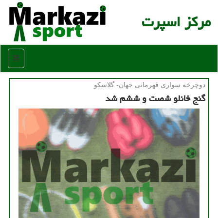
مركز اسپرت
منو
دوچرخه سواری قهرمانی جهان- گلاسكو
گنج خانلو شصت و ششم شد