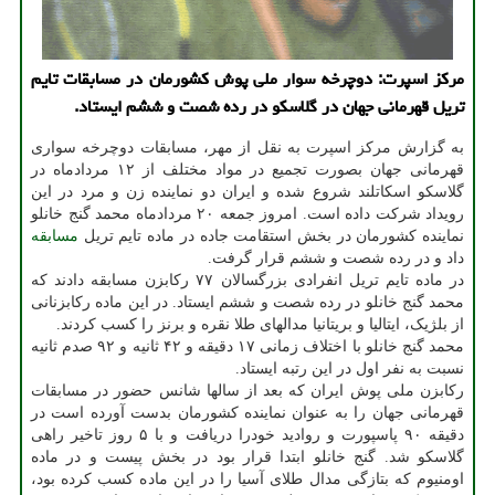
مرکز اسپرت: دوچرخه سوار ملی پوش کشورمان در مسابقات تایم
تریل قهرمانی جهان در گلاسکو در رده شصت و ششم ایستاد.
به گزارش مرکز اسپرت به نقل از مهر، مسابقات دوچرخه سواری
قهرمانی جهان بصورت تجمیع در مواد مختلف از ۱۲ مردادماه در
گلاسکو اسکاتلند شروع شده و ایران دو نماینده زن و مرد در این
رویداد شرکت داده است. امروز جمعه ۲۰ مردادماه محمد گنج خانلو
نماینده کشورمان در بخش استقامت جاده در ماده تایم تریل
مسابقه
داد و در رده شصت و ششم قرار گرفت.
در ماده تایم تریل انفرادی بزرگسالان ۷۷ رکابزن مسابقه دادند که
محمد گنج خانلو در رده شصت و ششم ایستاد. در این ماده رکابزنانی
از بلژیک، ایتالیا و بریتانیا مدالهای طلا نقره و برنز را کسب کردند.
محمد گنج خانلو با اختلاف زمانی ۱۷ دقیقه و ۴۲ ثانیه و ۹۲ صدم ثانیه
نسبت به نفر اول در این رتبه ایستاد.
رکابزن ملی پوش ایران که بعد از سالها شانس حضور در مسابقات
قهرمانی جهان را به عنوان نماینده کشورمان بدست آورده است در
دقیقه ۹۰ پاسپورت و روادید خودرا دریافت و با ۵ روز تاخیر راهی
گلاسکو شد. گنج خانلو ابتدا قرار بود در بخش پیست و در ماده
اومنیوم که بتازگی مدال طلای آسیا را در این ماده کسب کرده بود،