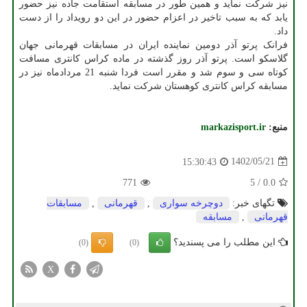
نیز شرکت نماید و همین طور در مسابقه استقامت جاده نیز حضور
یابد که به سبب تاخیر در اعزام حضور در این دو رویداد را از دست
داد.
فرانک پرتو آذر دومین نماینده ایران در مسابقات قهرمانی جهان
گلاسکو است. پرتو آذر روز گذشته در ماده کراس کانتری مسافت
کوتاه سی و سوم شد و مقرر است فردا شنبه 21 مردادماه نیز در
مسابقه کراس کانتری کوهستان شرکت نماید.
منبع:
markazisport.ir
1402/05/21
15:30:43
771
5
/
0.0
تگهای خبر:
دوچرخه سواری
,
قهرمانی
,
مسابقات
قهرمانی
,
مسابقه
این مطلب را می پسندید؟
(0)
(0)
X