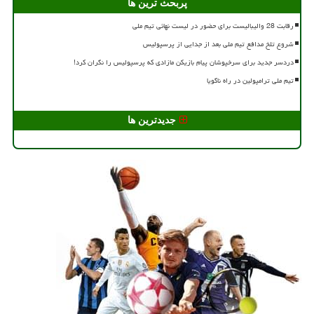
پربحث ترین ها
رقابت 28 والیبالیست برای حضور در لیست نهائی تیم ملی
شروع تلخ مدافع تیم ملی بعد از جدایی از پرسپولیس
دردسر جدید برای سرخپوشان پیام بازیکن مازادی که پرسپولیس را نگران کرد!
تیم ملی ترامپولین در راه ناگویا
جدیدترین ها