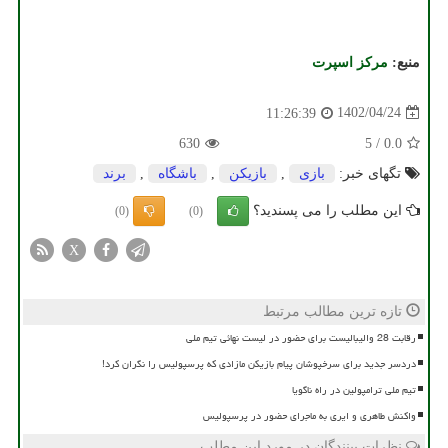
منبع:
مركز اسپرت
1402/04/24
11:26:39
630
5
/
0.0
تگهای خبر:
بازی
,
بازیكن
,
باشگاه
,
برند
این مطلب را می پسندید؟
(0)
(0)
X
تازه ترین مطالب مرتبط
رقابت 28 والیبالیست برای حضور در لیست نهائی تیم ملی
دردسر جدید برای سرخپوشان پیام بازیکن مازادی که پرسپولیس را نگران کرد!
تیم ملی ترامپولین در راه ناگویا
واکنش طاهری و ایری به ماجرای حضور در پرسپولیس
نظرات بینندگان در مورد این مطلب