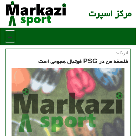
مركز اسپرت
منو
انریكه:
فلسفه من در PSG فوتبال هجومی است