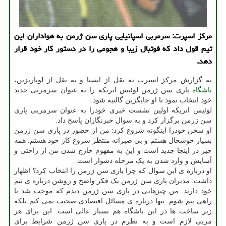
مرکز اسپرت: سرمربی اسپانیایی پاری سن ژرمن به هواداران این
تیم قول داد که فوتبال زیبا و هجومی را در دستور کار خود قرار
دهد.
به گزارش مرکز اسپرت به نقل از ایسنا و به نقل از لوپاریزین،
باشگاه
پاری سن ژرمن لوئیس انریکه را به عنوان سرمربی جدید
خود انتخاب نمود تا او جایگزین گالتیه شود.
لوئیس انریکه اولین نشست خبری خودرا به عنوان سرمربی پاری
سن ژرمن برگزار کرد و به سوال خبرنگاران پاسخ داد.
او سخن خودرا اینگونه شروع کرد: من از حضور در پاری سن ژرمن
بسیار خوشحال هستم و بی صبرانه منتظر شروع کار خود هستم. همه
چیز در اینجا جدید است و این به مفهوم خارج شدن من از راحتی و
آسایش و وارد شدن به یک مرحله دشوار است.
او درباره ی این سوال که چرا پاری سن ژرمن را انتخاب کرد؟ اظهار
داشت: مدیران پاری سن ژرمن یک فکر واضح و روشن درباره ی تیم
خود دارند. من چیزهایی در پاری سن ژرمن دیدم که موجب شد تا
راهی تیم شوم. تنها درباره ی مسائل اقتصادی صحبت نمی کنم بلکه
زیر ساخت ها در این باشگاه هم بسیار عالی است. این برای هر
مربی لازم است و به نظرم در پاری سن ژرمن شرایط برای