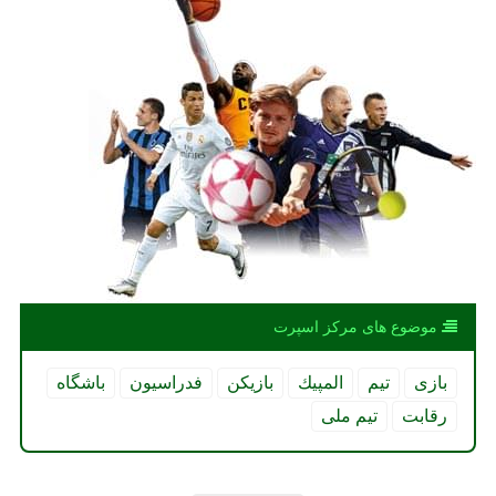
موضوع های مركز اسپرت
بازی
تیم
المپیك
بازیكن
فدراسیون
باشگاه
رقابت
تیم ملی