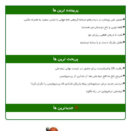
پربیننده ترین ها
حضور ملی پوشان در دیدارهای مرحله گروهی جام جهانی با لباس سفید به همراه عکس
قلعه نویی و تاج دوستان من هستند
علت تا درمان قطعی ریزش مو
مقابل بلژیک دست و پا بسته نیستیم
پربحث ترین ها
رقابت 28 والیبالیست برای حضور در لیست نهائی تیم ملی
شروع تلخ مدافع تیم ملی بعد از جدایی از پرسپولیس
دردسر جدید برای سرخپوشان پیام بازیکن مازادی که پرسپولیس را نگران کرد!
تیم ملی ترامپولین در راه ناگویا
جدیدترین ها