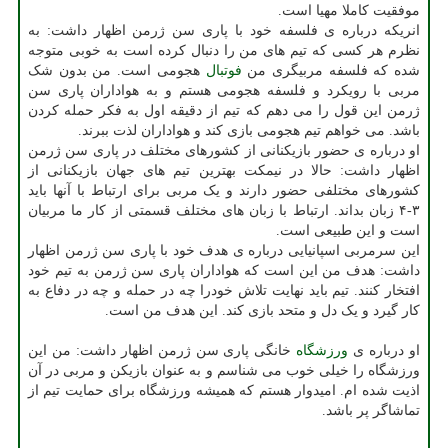
موفقیت کاملا مهیا است.
انریکه درباره ی فلسفه خود با پاری سن ژرمن اظهار داشت: به
نظرم هر کسی که تیم های من را دنبال کرده است به خوبی متوجه
شده که فلسفه مربیگری من
فوتبال
هجومی است. من بدون شک
مربی با رویکرد و فلسفه هجومی هستم و به هواداران پاری سن
ژرمن این قول را می دهم که تیم از دقیقه اول به فکر حمله کردن
باشد. می خواهم تیم هجومی بازی کند و هواداران لذت ببرند.
او درباره ی حضور بازیکنانی از کشورهای مختلف در پاری سن ژرمن
اظهار داشت: حالا در نیمکت بهترین تیم های جهان بازیکنانی از
کشورهای مختلفی حضور دارند و یک مربی برای ارتباط با آنها باید
۳-۴ زبان بداند. ارتباط با زبان های مختلف قسمتی از کار ما مربیان
است و این طبیعی است.
این سرمربی اسپانیایی درباره ی هدف خود با پاری سن ژرمن اظهار
داشت: هدف من این است که هواداران پاری سن ژرمن به تیم خود
افتخار کنند. تیم باید نهایت تلاش خودرا چه در حمله و چه در دفاع به
کار گیرد و یک دل و متحد بازی کند. این هدف من است.
او درباره ی
ورزشگاه
خانگی پاری سن ژرمن اظهار داشت: من این
ورزشگاه را خیلی خوب می شناسم و به عنوان بازیکن و مربی در آن
اذیت شده ام. امیدوار هستم که همیشه ورزشگاه برای حمایت تیم از
تماشاگر پر باشد.