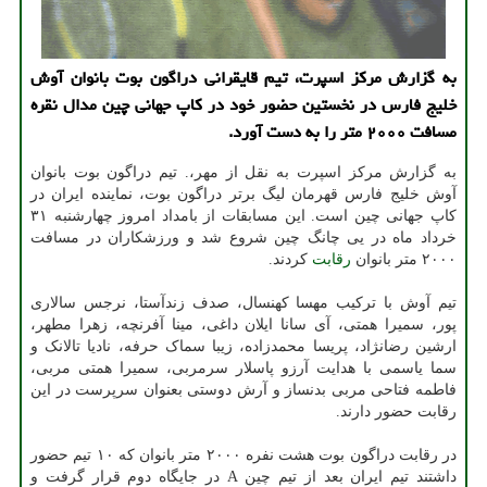
به گزارش مرکز اسپرت، تیم قایقرانی دراگون بوت بانوان آوش
خلیج فارس در نخستین حضور خود در کاپ جهانی چین مدال نقره
مسافت ۲۰۰۰ متر را به دست آورد.
به گزارش مرکز اسپرت به نقل از مهر،. تیم دراگون بوت بانوان
آوش خلیج فارس قهرمان لیگ برتر دراگون بوت، نماینده ایران در
کاپ جهانی چین است. این مسابقات از بامداد امروز چهارشنبه ۳۱
خرداد ماه در یی چانگ چین شروع شد و ورزشکاران در مسافت
۲۰۰۰ متر بانوان
رقابت
کردند.
تیم آوش با ترکیب مهسا کهنسال، صدف زندآستا، نرجس سالاری
پور، سمیرا همتی، آی سانا ایلان داغی، مینا آفرنچه، زهرا مطهر،
ارشین رضانژاد، پریسا محمدزاده، زیبا سماک حرفه، نادیا تالانک و
سما یاسمی با هدایت آرزو پاسلار سرمربی، سمیرا همتی مربی،
فاطمه فتاحی مربی بدنساز و آرش دوستی بعنوان سرپرست در این
رقابت حضور دارند.
در رقابت دراگون بوت هشت نفره ۲۰۰۰ متر بانوان که ۱۰ تیم حضور
داشتند تیم ایران بعد از تیم چین A در جایگاه دوم قرار گرفت و