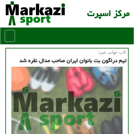
مركز اسپرت
منو
كاپ جهانی چین؛
تیم دراگون بت بانوان ایران صاحب مدال نقره شد