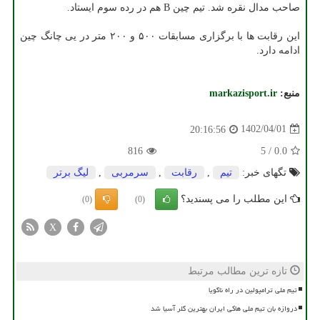
صاحب مدال نقره شد. تیم چین B هم در رده سوم ایستاد.
این رقابت ها با برگزاری مسابقات ۵۰۰ و ۲۰۰ متر در یی چانگ چین
ادامه دارد.
منبع:
markazisport.ir
1402/04/01
20:16:56
816
5
/
0.0
تگهای خبر:
تیم
,
رقابت
,
سرمربی
,
لیگ برتر
این مطلب را می پسندید؟
(0)
(0)
X
تازه ترین مطالب مرتبط
تیم ملی ترامپولین در راه ناگویا
دروازه بان تیم ملی هاکی ایران بهترین گلر آسیا شد