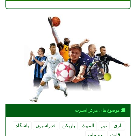
موضوع های مركز اسپرت
بازی
تیم
المپیك
بازیكن
فدراسیون
باشگاه
رقابت
تیم ملی