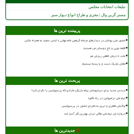
تبلیغات انتخابات مجلس
مستر گرین وال | مجری و طراح انواع دیوار سبز
پربیننده ترین ها
حضور ملی پوشان در دیدارهای مرحله گروهی جام جهانی با لباس سفید به همراه عکس
قلعه نویی و تاج دوستان من هستند
علت تا درمان قطعی ریزش مو
مقابل بلژیک دست و پا بسته نیستیم
پربحث ترین ها
دردسر جدید برای سرخپوشان پیام بازیکن مازادی که پرسپولیس را نگران کرد!
تیم ملی ترامپولین در راه ناگویا
واکنش طاهری و ایری به ماجرای حضور در پرسپولیس
دروازه بان تیم ملی هاکی ایران بهترین گلر آسیا شد
جدیدترین ها