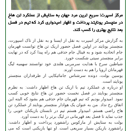
مرکز اسپرت: سریع ترین مرد جهان به ستایش از عملکرد تن هاخ
در منچستر یونایتد پرداخت و اظهار امیدواری کرد که تیم در فصل
بعد نتایج بهتری را کسب کند.
به گزارش مرکز اسپرت به نقل از ایسنا و به نقل از تاک اسپورت،
منچستر یونایتد در اولین فصل حضور اریک تن هاخ توانست قهرمان
جام اتحادیه شود و به فینال جام حذفی هم راه پیدا کرد که در نهایت
برابر منچستر سیتی شکست خورد.
شیاطین سرخ با هدایت سرمربی هلندی خود توانستند سهمیه لیگ
قهرمانان اروپا را هم به دست آورند.
یوسین بولت، دونده سرشناس جامائیکایی از طرفداران منچستر
یونایتد است.
او درباره ی عملکرد تیم با اریک تن هاخ اظهار داشت: به نظرم
منچستر یونایتد در فصل نخست حضور تن هاخ نتایج خوبی کسب
نمود. امیدوار بودیم که تیم قهرمان جام حذفی هم بشود که البته این
اتفاق رخ نداد. من به عنوان یک هوادار منچستر یونایتد از عملکرد تن
هاخ راضی هستم. امیدوار هستم تیم در تابستان بازیکنان خوبی را
جذب نماید تا فصل بعد قهرمانی در لیگ برتر را به دست آورد.
بولت به ستایش از مارکوس راشفورد پرداخت و اظهار داشت:
راشفورد بازیکن بسیار سریعی است. او تنها بازیکنی است که می