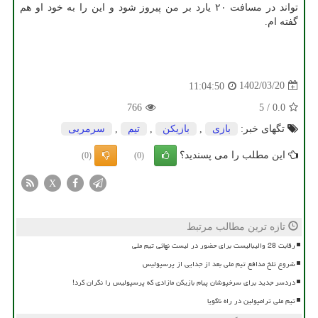
تواند در مسافت ۲۰ یارد بر من پیروز شود و این را به خود او هم
گفته ام.
1402/03/20
11:04:50
766
5
/
0.0
تگهای خبر:
بازی
,
بازیكن
,
تیم
,
سرمربی
این مطلب را می پسندید؟
(0)
(0)
X
تازه ترین مطالب مرتبط
رقابت 28 والیبالیست برای حضور در لیست نهائی تیم ملی
شروع تلخ مدافع تیم ملی بعد از جدایی از پرسپولیس
دردسر جدید برای سرخپوشان پیام بازیکن مازادی که پرسپولیس را نگران کرد!
تیم ملی ترامپولین در راه ناگویا