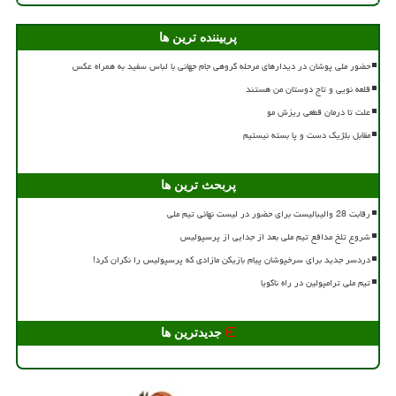
پربیننده ترین ها
حضور ملی پوشان در دیدارهای مرحله گروهی جام جهانی با لباس سفید به همراه عکس
قلعه نویی و تاج دوستان من هستند
علت تا درمان قطعی ریزش مو
مقابل بلژیک دست و پا بسته نیستیم
پربحث ترین ها
رقابت 28 والیبالیست برای حضور در لیست نهائی تیم ملی
شروع تلخ مدافع تیم ملی بعد از جدایی از پرسپولیس
دردسر جدید برای سرخپوشان پیام بازیکن مازادی که پرسپولیس را نگران کرد!
تیم ملی ترامپولین در راه ناگویا
جدیدترین ها