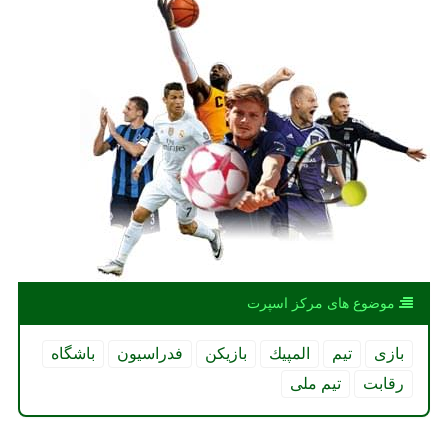
موضوع های مركز اسپرت
بازی
تیم
المپیك
بازیكن
فدراسیون
باشگاه
رقابت
تیم ملی