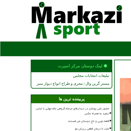
لینک دوستان مركز اسپرت
تبلیغات انتخابات مجلس
مستر گرین وال | مجری و طراح انواع دیوار سبز
پربیننده ترین ها
حضور ملی پوشان در دیدارهای مرحله گروهی جام جهانی با لباس
سفید به همراه عکس
قلعه نویی و تاج دوستان من هستند
علت تا درمان قطعی ریزش مو