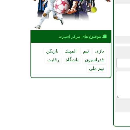
موضوع های مركز اسپرت
بازی
تیم
المپیك
بازیكن
فدراسیون
باشگاه
رقابت
تیم ملی