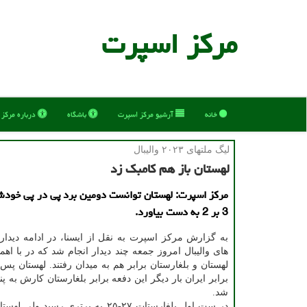
مركز اسپرت
خانه
آرشیو مركز اسپرت
باشگاه
درباره مركز
لیگ ملتهای ۲۰۲۳ والیبال
لهستان باز هم کامبک زد
مرکز اسپرت: لهستان توانست دومین برد پی در پی خودش 
3 بر 2 به دست بیاورد.
به گزارش مرکز اسپرت به نقل از ایسنا، در ادامه دیدا
های والیبال امروز جمعه چند دیدار انجام شد که در با اهم
برابر ایران بار دیگر این دفعه برابر بلغارستان کارش به 
شد.
در ست اول بلغارستات ۲۷-۲۵ به برتری رسید 