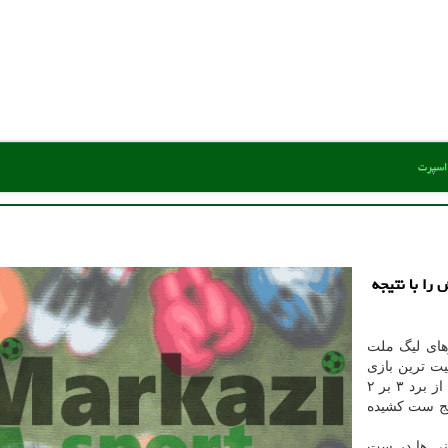
 اسپرت
را با نتیجه
رهای لیگ ملت
یت ترین بازی
لهستان و بلغارستان برابر هم به میدان رفتند. لهستان پس از برد ۳ بر ۲
پنج ست کشیده
ولی لهستانی ها در ست