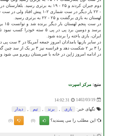
- ۲۲ بار دیگر در ست شماری ۲-۱ پیش افتاد و
لهستان به بازی برگشت و ۲۵ - ۲۲ به برتری رسید.
برسد و دومین برد پی در پی ۵ سته خودرا کسب 
ایران، بازی باخته را برنده شود.
در سایر بازیها 
را ۳ بر ۲ شکست دهد و فرانسه نیز ۳ بر یک از سد چین گذشت.
در ادامه امروز ژاپن در خانه با صربستان روبرو می شود و ه
منبع:
مركز اسپرت
1402/03/19
14:02:31
تگهای خبر:
بازی
,
برند
,
تیم
,
دیدار
این مطلب را می پسندید؟
(0)
(0)