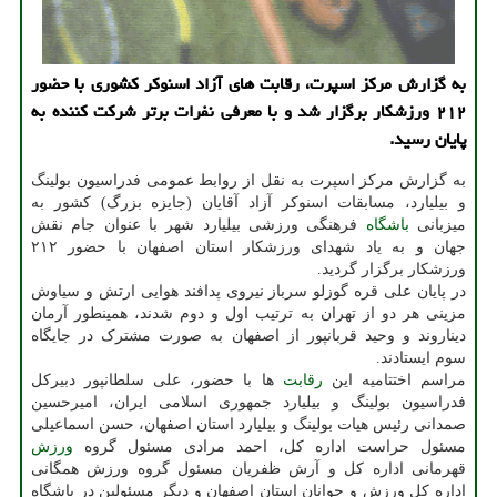
به گزارش مرکز اسپرت، رقابت های آزاد اسنوکر کشوری با حضور
۲۱۲ ورزشکار برگزار شد و با معرفی نفرات برتر شرکت کننده به
پایان رسید.
به گزارش مرکز اسپرت به نقل از روابط عمومی فدراسیون بولینگ
و بیلیارد، مسابقات اسنوکر آزاد آقایان (جایزه بزرگ) کشور به
میزبانی
باشگاه
فرهنگی ورزشی بیلیارد شهر با عنوان جام نقش
جهان و به یاد شهدای ورزشکار استان اصفهان با حضور ۲۱۲
ورزشکار برگزار گردید.
در پایان علی قره گوزلو سرباز نیروی پدافند هوایی ارتش و سیاوش
مزینی هر دو از تهران به ترتیب اول و دوم شدند، همینطور آرمان
دیناروند و وحید قربانپور از اصفهان به صورت مشترک در جایگاه
سوم ایستادند.
مراسم اختتامیه این
رقابت
ها با حضور، علی سلطانپور دبیرکل
فدراسیون بولینگ و بیلیارد جمهوری اسلامی ایران، امیرحسین
صمدانی رئیس هیات بولینگ و بیلیارد استان اصفهان، حسن اسماعیلی
مسئول حراست اداره کل، احمد مرادی مسئول گروه
ورزش
قهرمانی اداره کل و آرش ظفریان مسئول گروه ورزش همگانی
اداره کل ورزش و جوانان استان اصفهان و دیگر مسئولین در باشگاه