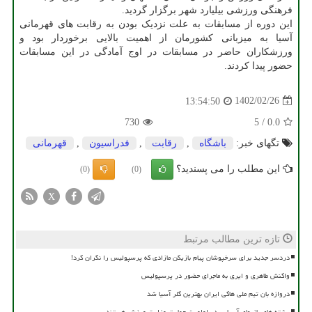
فرهنگی ورزشی بیلیارد شهر برگزار گردید.
این دوره از مسابقات به علت نزدیک بودن به رقابت های قهرمانی
آسیا به میزبانی کشورمان از اهمیت بالایی برخوردار بود و
ورزشکاران حاضر در مسابقات در اوج آمادگی در این مسابقات
حضور پیدا کردند.
1402/02/26
13:54:50
730
5
/
0.0
تگهای خبر:
باشگاه
,
رقابت
,
فدراسیون
,
قهرمانی
این مطلب را می پسندید؟
(0)
(0)
X
تازه ترین مطالب مرتبط
دردسر جدید برای سرخپوشان پیام بازیکن مازادی که پرسپولیس را نگران کرد!
واکنش طاهری و ایری به ماجرای حضور در پرسپولیس
دروازه بان تیم ملی هاکی ایران بهترین گلر آسیا شد
رشته های بازیهای آسیایی در اولویت حمایت وزارت ورزش هستند