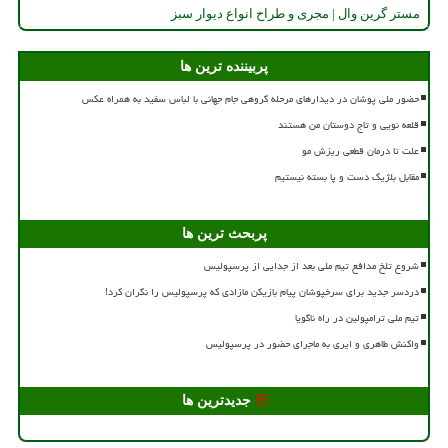
مستر گرین وال | مجری و طراح انواع دیوار سبز
پربیننده ترین ها
حضور ملی پوشان در دیدارهای مرحله گروهی جام جهانی با لباس سفید به همراه عکس
قلعه نویی و تاج دوستان من هستند
علت تا درمان قطعی ریزش مو
مقابل بلژیک دست و پا بسته نیستیم
پربحث ترین ها
شروع تلخ مدافع تیم ملی بعد از جدایی از پرسپولیس
دردسر جدید برای سرخپوشان پیام بازیکن مازادی که پرسپولیس را نگران کرد!
تیم ملی ترامپولین در راه ناگویا
واکنش طاهری و ایری به ماجرای حضور در پرسپولیس
جدیدترین ها