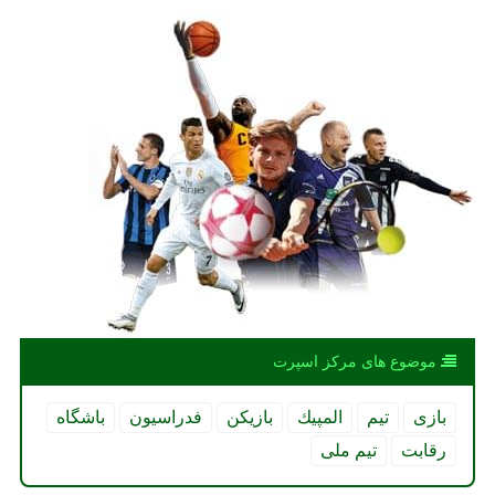
موضوع های مركز اسپرت
بازی
تیم
المپیك
بازیكن
فدراسیون
باشگاه
رقابت
تیم ملی