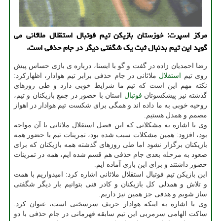
مرکز اسپرت: خوزستان بازیکن تیم فوتبال استقلال ملاثانی می
گوید این تیم بدنبال ثبت یک شگفتی دیگر در جام حذفی است.
رضا احمدیان زاده در گفت و گو با ایسنا، درباره ی بازی حساس پیش
روی تیم
استقلال
ملاثانی در جام حذفی برابر تیم هوادار، اظهارکرد:
نکته مهم این است که تیم ما شرایط خوبی دارد و طی روزهای
گذشته نیز پیشکسوتان
فوتبال
استان با حضور در جمع بازیکنان و تیم،
روحیه خوبی به ما داده اند و همگی برای شکست تیم هوادار در اهواز
مصمم و همدل هستیم.
وی با اشاره به مشکلاتی که این فصل استقلال ملاثانی با آن مواجه
بود، افزود: همین مشکلات سبب شده بود، تمرینات تیم با حضور همه
بازیکنان برگزار نشود اما طی روزهای گذشته همه بازیکنان که برای
صعود به مرحله بعدی جام حذفی هم قسم شده ایم، همه در تمرینات
حضور داشتند و برای این بازی آماده ایم.
این بازیکن تیم فوتبال استقلال ملاثانی اشاره کرد: امیدواریم با همت
و تلاش و همدلی کل بازیکنان و کادر فنی بتوانیم بار دیگر شگفتی
ساز شویم و هدفی جز همین نیز داریم.
وی با اشاره به اینکه هوادار حریف سرسختی است، عنوان کرد:
ساکت الهامی سرمربی این تیم سابقه قهرمانی در جام حذفی با دو