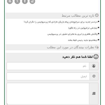
X
تازه ترین مطالب مرتبط
دردسر جدید برای سرخپوشان پیام بازیکن مازادی که پرسپولیس را نگران کرد!
تیم ملی ترامپولین در راه ناگویا
واکنش طاهری و ایری به ماجرای حضور در پرسپولیس
اینفانتینو نباید رئیس فیفا بماند
نظرات بینندگان در مورد این مطلب
لطفا شما هم
نظر دهید