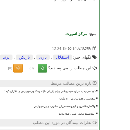
منبع:
مركز اسپرت
1402/02/06
12:24:19
تگهای خبر:
استقلال
,
بازی
,
بازیكن
,
برند
این مطلب را می پسندید؟
(0)
(0)
تازه ترین مطالب مرتبط
دردسر جدید برای سرخپوشان پیام بازیکن مازادی که پرسپولیس را نگران کرد!
تیم ملی ترامپولین در راه ناگویا
واکنش طاهری و ایری به ماجرای حضور در پرسپولیس
اینفانتینو نباید رئیس فیفا بماند
نظرات بینندگان در مورد این مطلب