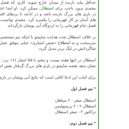
حداقل نباید بازنده از میدان خارج شوید؛ کاری که فصل
مجیدی بدون باخت برای
استقلال
، ممکن کرد. او ابتدا اج
در بازی های بزرگ بازنده باشد و در ادامه با بردهای اقت
های آسان تر کار قهرمانی را یکسره کرد. مجیدی توانست
فصل جام قهرمانی را به اردوگاه آبی پوشان بازگرداند.
بر خلاف استقلال تحت هدایت ساپینتو با اینکه تیم منسجمی
سرسخت و به اصطلاح «شش امتیازی» خیلی موفق عمل نکرد
شاگردانش در لیگ برتر تبدیل گردد.
نشان بدهد نقشه ساپینتو در بازی های بزرگ گرفتار نقص ا
برای اثبات این ادعا کافی است که نتایج آبی پوشان در باز
* نیم فصل اول
استقلال صفر - ۲ سپاهان
استقلال ۲ - ۲ پرسپولیس
تراکتور ۲ - صفر استقلال
* نیم فصل دوم: