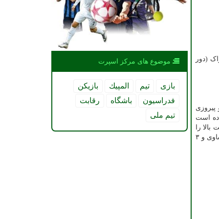
اک (دور
موضوع های مركز اسپرت
بازی
تیم
المپیك
بازیكن
فدراسیون
باشگاه
رقابت
 پیروزی
تیم ملی
ده است
بالا را
خود در لیگ برتر ۱۶ پیروزی، ۷ تساوی و ۳