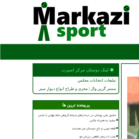
لینک دوستان مركز اسپرت
تبلیغات انتخابات مجلس
مستر گرین وال | مجری و طراح انواع دیوار سبز
پربیننده ترین ها
حضور ملی پوشان در دیدارهای مرحله گروهی جام جهانی با لباس
سفید به همراه عکس
قلعه نویی و تاج دوستان من هستند
علت تا درمان قطعی ریزش مو