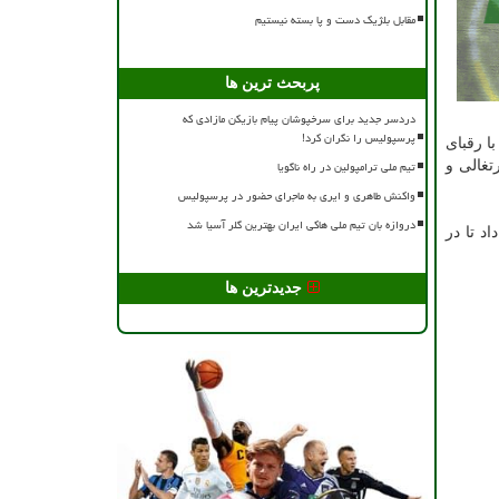
مقابل بلژیک دست و پا بسته نیستیم
پربحث ترین ها
دردسر جدید برای سرخپوشان پیام بازیکن مازادی که
پرسپولیس را نگران کرد!
ا رقبای
تیم ملی ترامپولین در راه ناگویا
غالی و
واکنش طاهری و ایری به ماجرای حضور در پرسپولیس
دروازه بان تیم ملی هاکی ایران بهترین گلر آسیا شد
دست داد تا در
جدیدترین ها