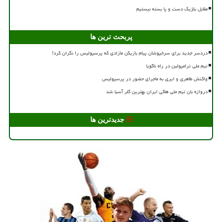
مقابل بلژیک دست و پا بسته نیستیم
پربحث ترین ها
دردسر جدید برای سرخپوشان پیام بازیکن مازادی که پرسپولیس را نگران کرد!
تیم ملی ترامپولین در راه ناگویا
واکنش طاهری و ایری به ماجرای حضور در پرسپولیس
دروازه بان تیم ملی هاکی ایران بهترین گلر آسیا شد
جدیدترین ها