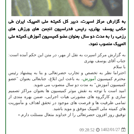
به گزارش مرکز اسپرت، دبیر کل کمیته ملی المپیک ایران طی
حکمی یوسف بهتری، رئیس فدراسیون انجمن های ورزش های
رزمی، را به مدت دو سال بعنوان عضو کمیسیون آموزش کمیته ملی
المپیک منصوب نمود.
به گزارش مرکز اسپرت به نقل از مهر، در متن این حکم آمده است:
جناب آقای یوسف بهتری
با سلام
احتراما نظر به تخصص و تجارب حضرتعالی و بنا به پیشنهاد رئیس
محترم کمیسیون
آموزش
، به باعث این ابلاغ، جنابعالی بعنوان "عضو
کمیسیون آموزش" به مدت دو سال منصوب می شوید.
امید است با توجه به نقش موثر کمیسیون ها بعنوان مراکز تصمیم
سازی و کارگروه های مشورتی هیات اجرایی، ضمن بهره مندی از
تمامی ظرفیت ها و فرصت های موجود در تحقق اهداف و مأموریت
های کمیته ملی المپیک موفق و موید باشید.
توفیق روز افزون حضرتعالی را از خداوند متعال مسئلت دارم.»
1402/01/27
09:28:52