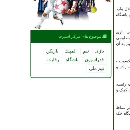
ال وارد
 باشگاه
ی، بازی
موضوع های مركز اسپرت
 مظلومی
م به آن
بازی
تیم
المپیك
بازیكن
فدراسیون
باشگاه
رقابت
شکسوت -
 زاده و
تیم ملی
ت رئیسه
، کمک و
گر بساط
شگاه چک