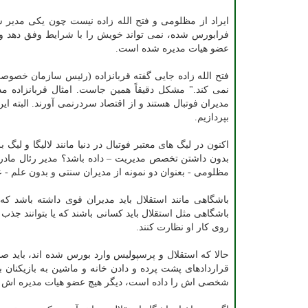
ایراد از مظلومی و فتح الله زاده نیست چون یکی مدیر 
فرابورس شده، نمی تواند خویش را با شرایط وفق دهد و د
عضو هیات مدیره شده است.
فتح الله زاده جایی گفته قربانزاده (رئیس سازمان خصوصی 
نمی کند." مشکل دقیقاً همین جاست. امثال قربانزاده مد
مدیران فوتبال هستند و از اقتصاد سردرنمی آورند. البته ا
بپردازیم.
اکنون در لیگ های معتبر فوتبال در دنیا مانند لالیگا و ل
بدون داشتن تخصص مدیریت – داده باشد؟ مدیر رئال مادرید
مظلومی - بعنوان دو نمونه از مدیران سنتی و بدون علم - ع
باشگاهی مانند استقلال باید مدیران قوی داشته باشد که ف
باشگاهی مثل استقلال باید کسانی باشند که یا بتوانند جذب س
روی کار او نظارت کنند.
حالا که استقلال و پرسپولیس وارد بورس شده اند، باید ص
قراردادهای پشت پرده و دادن خانه و ماشین به بازیکنان ب
شخصی اش را داده است، دیگر هیچ عضو هیات مدیره اش حق 