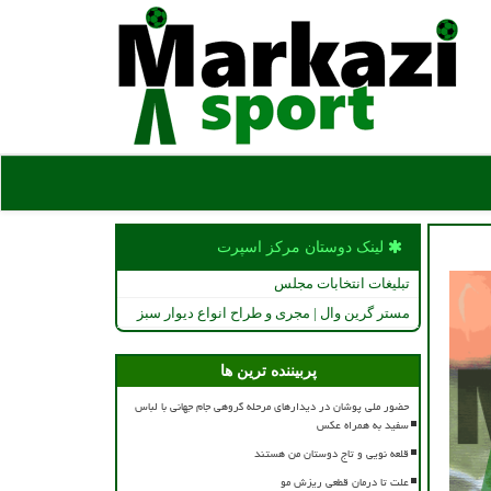
لینک دوستان مركز اسپرت
تبلیغات انتخابات مجلس
مستر گرین وال | مجری و طراح انواع دیوار سبز
پربیننده ترین ها
حضور ملی پوشان در دیدارهای مرحله گروهی جام جهانی با لباس
سفید به همراه عکس
قلعه نویی و تاج دوستان من هستند
علت تا درمان قطعی ریزش مو