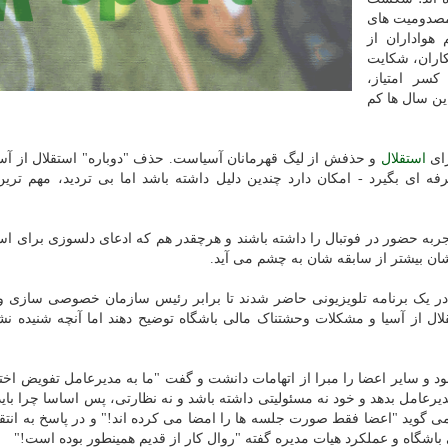
مصدومیت های
هواداران از
بکاران، شکایت
کسر امتیاز،
ین سال ها کم
رای
استقلال
و حذفش از لیگ قهرمانان آسیاست. حذف "دوباره" استقلال از آس
ای بگیرد - امکان دارد چندین دلیل داشته باشد اما بی تردید، مهم تری
به حضور در فوتبال را داشته باشند و هرچقدر هم که ادعای دلسوزی برای است
شان بیشتر از سابقه شان به چشم می آید.
ر یک برنامه تلویزیونی حاضر شدند تا برابر رئیس سازمان خصوصی سازی و
قلال از آسیا و مشکلات وحشتناک مالی باشگاه توضیح دهند اما آنچه شنیده 
 و سایر اعضا را مبرا از اتهامات دانشت و گفت "ما به مدیرعامل تفویض اختی
 مدیرعامل بدهد و خود نه مسئولیتی داشته باشد و نه نظارتی، پس اساسا چرا بای
گوید "اعضا فقط صورت جلسه ها را امضا می کرده اند!" و در پاسخ به انتق
اشگاه و عملکرد هیات مدیره گفته "روال کار از قدیم همینطور بوده است!"