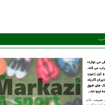
 اسپرت
ش می نوازد؛
اب می کند.
و این زمین،
یران کاربلد
شک های شوق
ایم؛ اما...
 همیشه خانه
ه اند؛ شکست