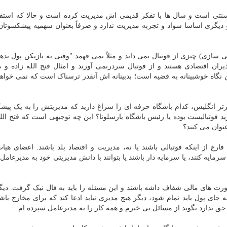
سنتی است و سال ها با تفکر قدیمی اش مدیریت کرده است و حالا که استقل
یگری اساسا سواد و تجربه مدیریت ندارد و صرفاً بعنوان سهمیه پیشکسوتان
سازی) چیزی از فوتبال نمی داند و مثلاً نمی فهمد "وقتی به بازیکن پول نده
یران اقتصادی هستند و از فوتبال سردرنمی آورند و امثال فتح الله زاده و
ین نگاه خوشبینانه به قضیه است؛ بدبینانه اش آنقدر ترسناک است که نمی خواهی
یگ برتر انگلیس، کدام باشگاه حرفه ای را سراغ دارید که مدیریتش را به یک پی
 فوتبالیست بوده یا رئیس باشگاه بارسلونا؟ این چه توجیهی است که فتح الله
نوان می کنند؟
ارغ از اینکه فوتبالی باشند یا نه، مدیریت و اقتصاد بلد باشند. اعضای هیا
رمایه کنند، یا سرمایه دار باشند یا بتوانند با دانش مدیریتی خود به مدیرعامل
ورت های مالی شفاف داشه باشند و این مسئله را باید به فال نیک گرفت. دی
ه جای پول باید تمام شود، دیگر هیچ مدیری نباید ادعا کند که برای مخارج با
ندارد بگوید از مسائل بی خبرم و همه کار را به مدیرعامل سپرده ام.