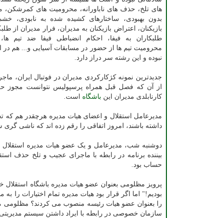
های تلخ، حذف های ناباورانه، محرومیت های کمرشکن، 
بدون بهبودی، ساختارهای کشیده شده به نابودی، خشم 
بازیکنان، اعتراض بازیکنان به مدیران، فرار مدیران از طل
طلبکاران به فیفا، احکام انضباطی فیفا ضد تیم ها، 
محرومیت تیم ها از حضور در مسابقات آسیایی و... هم در ا
نبوده و این رشته سر دراز دارد.
جدیدترین نمونه کژکارکردی مدیران در فوتبال ایران، ماج
از آن که فصل قبل همراه پرسپولیس نتوانست مجوز حرفه 
کارنابلدی مدیران این
باشگاه
است.
مدیرعامل استقلال و اعضای هیات مدیره هرچقدر هم که تجر
داشته باشند، امروز اتفاقی را رقم زده اند که ناشی گری 
دوشنبه شب، مدیرعامل و یک عضو هیات مدیره استقلال د
بیننده برنامه در رابطه با ماجرای عجیب و تلخ حذف است
حساب بود.
پرویز مظلومی بعنوان عضو هیات مدیره باشگاه استقلال خود
بودیم!" اما اگر قرار بود هیات مدیره تمام اختیارات را به
را بعنوان عضو هیات رئیسه منصوب می کردند؟ مظلومی می 
سازمان خصوصی در رابطه با ایراد داشتن سیستم مدیریتی ب