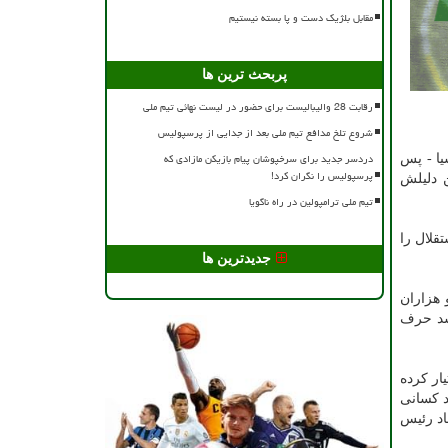
مقابل بلژیک دست و پا بسته نیستیم
پربحث ترین ها
رقابت 28 والیبالیست برای حضور در لیست نهائی تیم ملی
شروع تلخ مدافع تیم ملی بعد از جدایی از پرسپولیس
دردسر جدید برای سرخپوشان پیام بازیکن مازادی که
یا - پس
پرسپولیس را نگران کرد!
ن دلیلش
تیم ملی ترامپولین در راه ناگویا
قلال را
جدیدترین ها
 هزاران
نشد حرف
ار کرده
د کسانی
اد رئیس