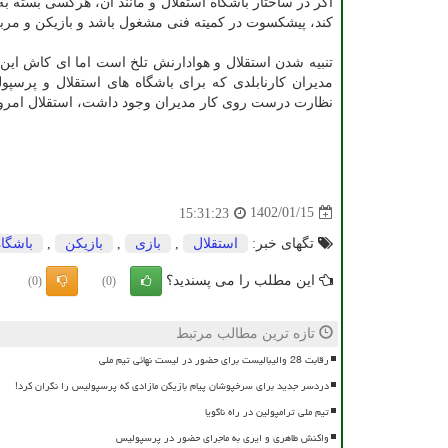
اگر در ساختار باشگاه استقلال و مانند آن، هرکسی بسته ب
کند، پیشکسوت در کمیته فنی مشغول باشد و بازیکن و مربی به
تنبیه شدن استقلال و هوادارنش تلخ است اما ای کاش این ت
مدیران کارنابلدی که برای باشگاه های استقلال و پر
نظارت درست روی کار مدیران وجود داشت، استقلال امروز
1402/01/15
15:31:23
تگهای خبر:
استقلال
,
بازی
,
بازیكن
,
باشگاه
این مطلب را می پسندید؟
(0)
(0)
تازه ترین مطالب مرتبط
رقابت 28 والیبالیست برای حضور در لیست نهائی تیم ملی
دردسر جدید برای سرخپوشان پیام بازیکن مازادی که پرسپولیس را نگران کرد!
تیم ملی ترامپولین در راه ناگویا
واکنش طاهری و ایری به ماجرای حضور در پرسپولیس