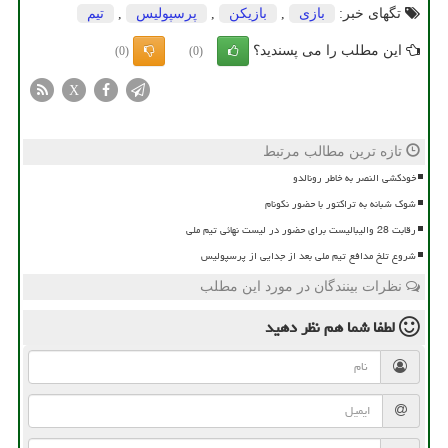
تگهای خبر:
بازی
,
بازیكن
,
پرسپولیس
,
تیم
این مطلب را می پسندید؟
(0)
(0)
X
تازه ترین مطالب مرتبط
خودکشی النصر به خاطر رونالدو
شوک شبانه به تراکتور با حضور نکونام
رقابت 28 والیبالیست برای حضور در لیست نهائی تیم ملی
شروع تلخ مدافع تیم ملی بعد از جدایی از پرسپولیس
نظرات بینندگان در مورد این مطلب
لطفا شما هم
نظر دهید