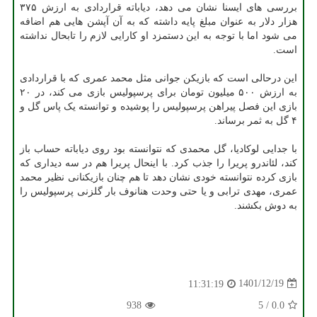
بررسی های ایسنا نشان می دهد، دیاباته قراردادی به ارزش ۳۷۵
هزار دلار به عنوان مبلغ پایه داشته که به آن آپشن هایی هم اضافه
می شود اما با توجه به این دستمزد او کارایی لازم را تابحال نداشته
است.
این درحالی است که بازیکن جوانی مثل محمد عمری که با قراردادی
به ارزش ۵۰۰ میلیون تومان برای پرسپولیس بازی می کند، در ۲۰
بازی این فصل پیراهن پرسپولیس را پوشیده و توانسته یک پاس گل و
۴ گل به ثمر برساند.
با جدایی لوکادیا، گل محمدی که نتوانسته بود روی دیاباته حساب باز
کند، لئاندرو پریرا را جذب کرد. با اینحال پریرا هم در سه دیداری که
بازی کرده نتوانسته خودی نشان دهد تا هم چنان بازیکنانی نظیر محمد
عمری، مهدی ترابی و یا حتی وحدت هنانوف بار گلزنی پرسپولیس را
به دوش بکشند.
1401/12/19
11:31:19
938
5
/
0.0