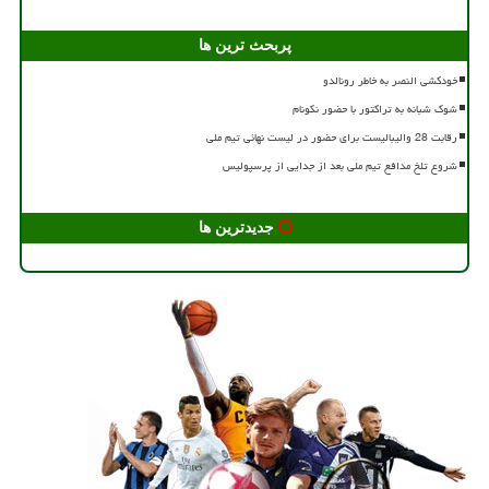
پربحث ترین ها
خودکشی النصر به خاطر رونالدو
شوک شبانه به تراکتور با حضور نکونام
رقابت 28 والیبالیست برای حضور در لیست نهائی تیم ملی
شروع تلخ مدافع تیم ملی بعد از جدایی از پرسپولیس
جدیدترین ها