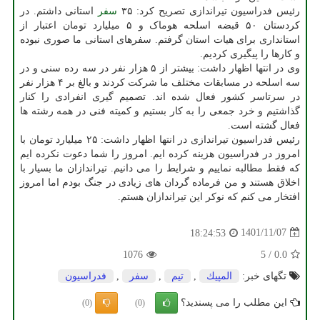
رئیس فدراسیون تیراندازی تصریح کرد: ۳۵
سفر
استانی داشتم. در
کردستان ۵۰ قبضه اسلحه هوماک و ۵ میلیارد تومان اعتبار از
استانداری برای هیات استان گرفتم. سفرهای استانی ما صوری نبوده
و کارها را پیگیری کردیم.
وی در انتها اظهار داشت: بیشتر از ۵ هزار نفر در سه رده سنی و در
سه اسلحه در مسابقات مختلف ما شرکت کردند و بالغ بر ۴ هزار نفر
در سرتاسر کشور فعال شده اند. تصمیم گیری انفرادی را کنار
گذاشتیم و خرد جمعی را به کار بستیم و کمیته فنی در همه رشته ها
فعال گشته است.
رئیس فدراسیون تیراندازی در انتها اظهار داشت: ۲۵ میلیارد تومان با
امروز در فدراسیون هزینه کرده ایم. امروز را شما دعوت نکرده ایم
که فقط مطالبه نماییم و شرایط را می دانیم. تیراندازان ما بسیار با
اخلاق هستند و من فرماده گردان های زیادی در جنگ بودم اما امروز
افتخار می کنم که نوکر این تیراندازان هستم.
1401/11/07
18:24:53
1076
5
/
0.0
تگهای خبر:
المپیك
,
تیم
,
سفر
,
فدراسیون
این مطلب را می پسندید؟
(0)
(0)