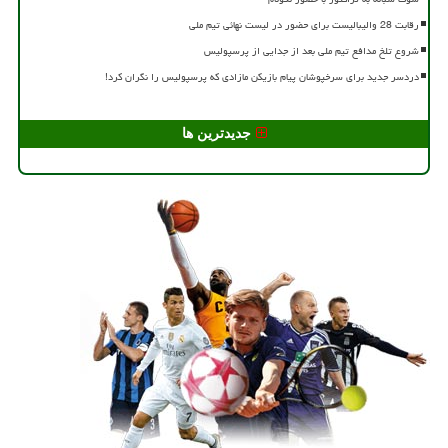
رقابت 28 والیبالیست برای حضور در لیست نهائی تیم ملی
شروع تلخ مدافع تیم ملی بعد از جدایی از پرسپولیس
دردسر جدید برای سرخپوشان پیام بازیکن مازادی که پرسپولیس را نگران کرد!
جدیدترین ها