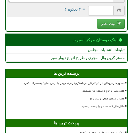
= ۳ بعلاوه ۴
ثبت نظر
لینک دوستان مركز اسپرت
تبلیغات انتخابات مجلس
مستر گرین وال | مجری و طراح انواع دیوار سبز
پربیننده ترین ها
حضور ملی پوشان در دیدارهای مرحله گروهی جام جهانی با لباس سفید به همراه عکس
قلعه نویی و تاج دوستان من هستند
علت تا درمان قطعی ریزش مو
مقابل بلژیک دست و پا بسته نیستیم
پربحث ترین ها
شوک شبانه به تراکتور با حضور نکونام